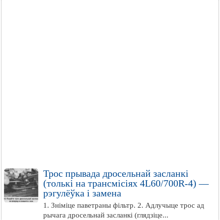
Трос прывада дросельнай засланкі
(толькі на трансмісіях 4L60/700R-4) —
рэгулёўка і замена
1. Зніміце паветраны фільтр. 2. Адлучыце трос ад
рычага дросельнай засланкі (глядзіце...