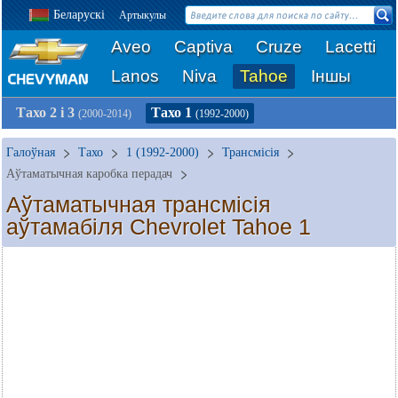
Беларускі
Артыкулы
Aveo
Captiva
Cruze
Lacetti
Lanos
Niva
Tahoe
Іншы
Тахо 2 і 3
Тахо 1
(2000-2014)
(1992-2000)
Галоўная
Тахо
1 (1992-2000)
Трансмісія
Аўтаматычная каробка перадач
Аўтаматычная трансмісія
аўтамабіля Chevrolet Tahoe 1