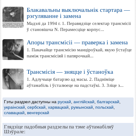
Блакавальны выключальнік стартара —
рэгуляванне і замена
Мадэлі да 1994 г. 1. Перавядзіце селектар трансмісіі
ў становішча N. Перамесціце корпус...
Апоры трансмісіі — праверка і замена
1. Пакачайце трансмісію манціроўкай, якую ўстаўце
паміж трансмісіяй і папярочкай...
Трансмісія — зняцце і ўстаноўка
1. Адлучыце батарэю ад масы. 2. Падніміце
аўтамабіль і ўсталюеце на падстаўкі. 3. Зліце з...
Гэты раздзел даступны на
рускай
,
англійскай
,
балгарскай
,
украінскай
,
сербскай
,
харвацкай
,
румынскай
,
польскай
,
славацкай
,
венгерскай
Глядзіце падобныя раздзелы па тэме аўтамабіляў
Шэўрале: