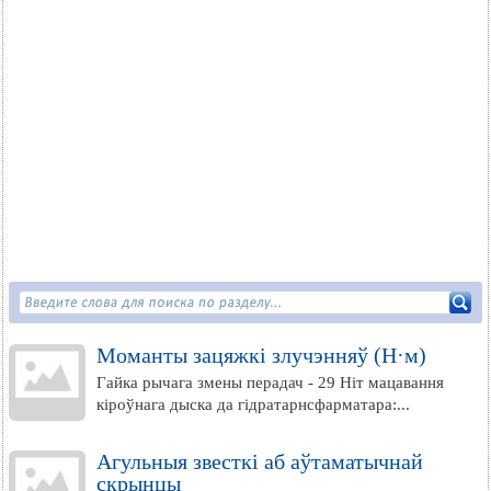
Моманты зацяжкі злучэнняў (Н·м)
Гайка рычага змены перадач - 29 Ніт мацавання
кіроўнага дыска да гідратарнсфарматара:...
Агульныя звесткі аб аўтаматычнай
скрынцы