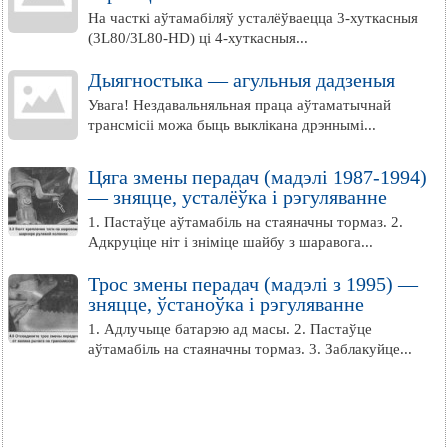
На часткі аўтамабіляў усталёўваецца 3-хуткасныя
(3L80/3L80-HD) ці 4-хуткасныя...
Дыягностыка — агульныя дадзеныя
Увага! Нездавальняльная праца аўтаматычнай
трансмісіі можа быць выклікана дрэннымі...
Цяга змены перадач (мадэлі 1987-1994)
— зняцце, усталёўка і рэгуляванне
1. Пастаўце аўтамабіль на стаяначны тормаз. 2.
Адкруціце ніт і зніміце шайбу з шаравога...
Трос змены перадач (мадэлі з 1995) —
зняцце, ўстаноўка і рэгуляванне
1. Адлучыце батарэю ад масы. 2. Пастаўце
аўтамабіль на стаяначны тормаз. 3. Заблакуйце...