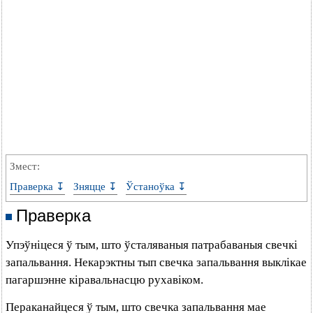
Змест:
Праверка ↧
Зняцце ↧
Ўстаноўка ↧
Праверка
Упэўніцеся ў тым, што ўсталяваныя патрабаваныя свечкі
запальвання. Некарэктны тып свечка запальвання выклікае
пагаршэнне кіравальнасцю рухавіком.
Пераканайцеся ў тым, што свечка запальвання мае