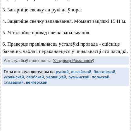
3. Загарніце свечку ад рукі да ўпора.
4. Зацягніце свечку запальвання. Момант зацяжкі 15 Н·м.
5. Усталюйце провад свечкі запальвання.
6. Праверце правільнасць усталёўкі провада - сцісніце
бакавіны чахла і пераканаецеся ў шчыльнасці яго пасадкі.
Артыкул быў правераны:
Уладзімір Раманнікаў
Гэты артыкул даступны на
рускай
,
англійскай
,
балгарскай
,
украінскай
,
сербскай
,
харвацкай
,
румынскай
,
польскай
,
славацкай
,
венгерскай