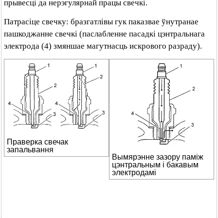
прывесці да нерэгулярнай працы свечкі.
Патрасіце свечку: бразгатлівы гук паказвае ўнутранае
пашкоджанне свечкі (паслабленне пасадкі цэнтральнага
электрода (4) змяншае магутнасць искрового разраду).
Праверка свечак
запальвання
Вымярэнне зазору паміж
цэнтральным і бакавым
электродамі