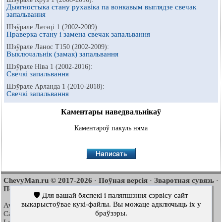
Дыягностыка стану рухавіка па вонкавым выглядзе свечак
запальвання
Шэўрале Лачэці 1 (2002-2009):
Праверка стану і замена свечак запальвання
Шэўрале Ланос Т150 (2002-2009):
Выключальнік (замак) запальвання
Шэўрале Ніва 1 (2002-2016):
Свечкі запальвання
Шэўрале Арланда 1 (2010-2018):
Свечкі запальвання
Каментары наведвальнікаў
Каментароў пакуль няма
ChevyMan.ru © 2017-2026
Поўная версія
Зваротная сувязь
·
·
·
Пошук па сайце
Цікава пачытаць
Мапа сайту
·
·
🛡️ Для вашай бяспекі і паляпшэння сэрвісу сайт
выкарыстоўвае кукі-файлы. Вы можаце адключыць іх у
Aveo
Aveo
Aveo
2003-2008
·
2006-2011
·
2012-2018
·
браўзэры.
Captiva
Cruze
Lacetti
2006-2018
·
2008-2016
·
2002-2009
·