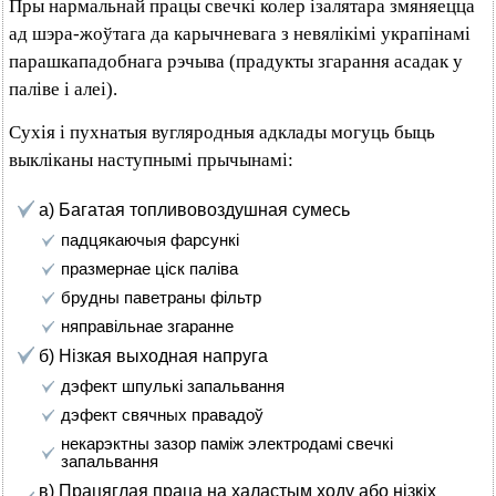
Пры нармальнай працы свечкі колер ізалятара змяняецца
ад шэра-жоўтага да карычневага з невялікімі украпінамі
парашкападобнага рэчыва (прадукты згарання асадак у
паліве і алеі).
Сухія і пухнатыя вугляродныя адклады могуць быць
выкліканы наступнымі прычынамі:
а) Багатая топливовоздушная сумесь
падцякаючыя фарсункі
празмернае ціск паліва
брудны паветраны фільтр
няправільнае згаранне
б) Нізкая выходная напруга
дэфект шпулькі запальвання
дэфект свячных правадоў
некарэктны зазор паміж электродамі свечкі
запальвання
в) Працяглая праца на халастым ходу або нізкіх