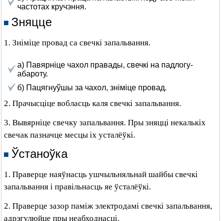
частотах кручэння.
Зняцце
1. Зніміце провад са свечкі запальвання.
а) Павярніце чахол правады, свечкі на падлогу-
абароту.
б) Пацягнуўшы за чахол, зніміце провад.
2. Прачысціце вобласць каля свечкі запальвання.
3. Вывярніце свечку запальвання. Пры зняцці некалькіх
свечак пазначце месцы іх усталёўкі.
Ўстаноўка
1. Праверце наяўнасць ушчыльняльнай шайбы свечкі
запальвання і правільнасць яе ўсталёўкі.
2. Праверце зазор паміж электродамі свечкі запальвання,
адрэгулюйце пры неабходнасці.