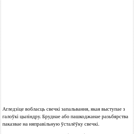
Агледзіце вобласць свечкі запальвання, якая выступае з
галоўкі цыліндру. Бруднае або пашкоджанае разьбярства
паказвае на няправільную ўсталёўку свечкі.