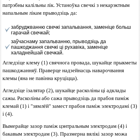
патрэбны калільны лік. Устаноўка свечкі з некарэктным
напальным лікам прыводзіць да:
забруджванню свечкі запальвання, заменіце больш
гарачай свечкай;
заўчаснаму запальванню, прыводзіць да
пашкоджання свечкі ці рухавіка, заменіце
халаднейшай свечкай.
Агледзіце клему (1) свячнога провада, шукайце прыкметы
пашкоджанняў. Праверце надзейнасць наварочвання
клемы (яна не павінна круціцца).
Агледзіце ізалятар (2), шукайце расколіны ці адклады
сажы. Расколіны або сажа прыводзіць да прабоя паміж
клемай (1) і "зямлёй" замест прабоя паміж электродамі (3)
і (4).
Вымерайце зазор паміж цэнтральным электродам (4) і
бакавым электродам (3). Празмерна вялікі зазор можа