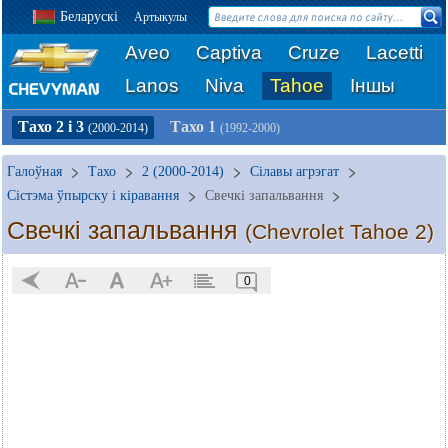
Беларускі
Артыкулы
Aveo
Captiva
Cruze
Lacetti
Lanos
Niva
Tahoe
Іншы
Тахо 2 і 3
Тахо 1
(2000-2014)
(1992-2000)
Галоўная
Тахо
2 (2000-2014)
Сілавы агрэгат
Сістэма ўпырску і кіравання
Свечкі запальвання
Свечкі запальвання
(Chevrolet Tahoe 2)
0