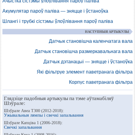
Ачыстка сістэмы ўлоўлівання пароў паліва
Акумулятар пароў паліва — зняцце і ўстаноўка
Шлангі і трубкі сістэмы ўлоўлівання пароў паліва
НАСТУПНЫЯ АРТЫКУЛЫ
Датчык становішча каленчатага вала
Датчык становішча размеркавальнага вала
Датчык дэтанацыі — зняцце і ўстаноўка
Які фільтруе элемент паветранага фільтра
Корпус паветранага фільтра
Глядзіце падобныя артыкулы па тэме аўтамабіляў
Шэўрале:
Шэўрале Авеа Т300 (2012-2018):
Ужывальныя лямпы і свечкі запальвання
Шэўрале Капціва 1 (2006-2018):
Свечкі запальвання
Шэўрале Круз 1 (2008-2016):