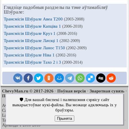
Глядзіце падобныя раздзелы па тэме аўтамабіляў
Шэўрале:
Трансмісія Шэўрале Авеа Т200
(2003-2008)
Трансмісія Шэўрале Капціва 1
(2006-2018)
Трансмісія Шэўрале Круз 1
(2008-2016)
Трансмісія Шэўрале Лачэці 1
(2002-2009)
Трансмісія Шэўрале Ланос Т150
(2002-2009)
Трансмісія Шэўрале Ніва 1
(2002-2016)
Трансмісія Шэўрале Тахо 2 і 3
(2000-2014)
ChevyMan.ru © 2017-2026
Поўная версія
Зваротная сувязь
·
·
·
Пошук па сайце
Цікава пачытаць
Мапа сайту
·
·
🛡️ Для вашай бяспекі і паляпшэння сэрвісу сайт
выкарыстоўвае кукі-файлы. Вы можаце адключыць іх у
Aveo
Aveo
Aveo
2003-2008
·
2006-2011
·
2012-2018
·
браўзэры.
Captiva
Cruze
Lacetti
2006-2018
·
2008-2016
·
2002-2009
·
Lanos
Niva
Tahoe
2002-2009
·
2002-2016
·
1992-2000
·
Прынята
Tahoe
Люміна 1
Трэйлблейзер 1
2000-2014
·
1989-1994
·
2001-2008
·
Арланда 1
2010-2018