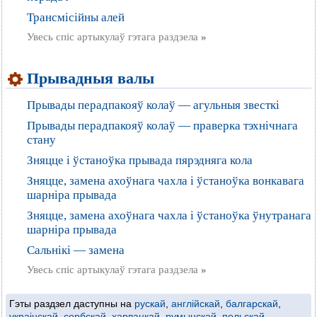
Трансмісійны алей
Увесь спіс артыкулаў гэтага раздзела
»
Прывадныя валы
Прывады перадпакояў колаў — агульныя звесткі
Прывады перадпакояў колаў — праверка тэхнічнага
стану
Зняцце і ўстаноўка прывада пярэдняга кола
Зняцце, замена ахоўнага чахла і ўстаноўка вонкавага
шарніра прывада
Зняцце, замена ахоўнага чахла і ўстаноўка ўнутранага
шарніра прывада
Сальнікі — замена
Увесь спіс артыкулаў гэтага раздзела
»
Гэты раздзел даступны на
рускай
,
англійскай
,
балгарскай
,
украінскай
,
сербскай
,
харвацкай
,
румынскай
,
польскай
,