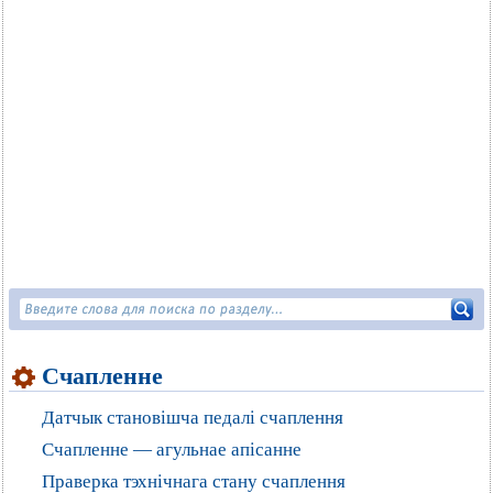
Счапленне
Датчык становішча педалі счаплення
Счапленне — агульнае апісанне
Праверка тэхнічнага стану счаплення