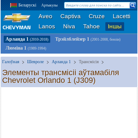
Беларускі
Артыкулы
Aveo
Captiva
Cruze
Lacetti
Lanos
Niva
Tahoe
Іншы
Арланда 1
Трэйлблейзер 1
(2010-2018)
(2001-2008, бензін)
Люміна 1
(1989-1994)
Галоўная
Шевроле
Арланда 1
Трансмісія
Элементы трансмісіі аўтамабіля
Chevrolet Orlando 1 (J309)