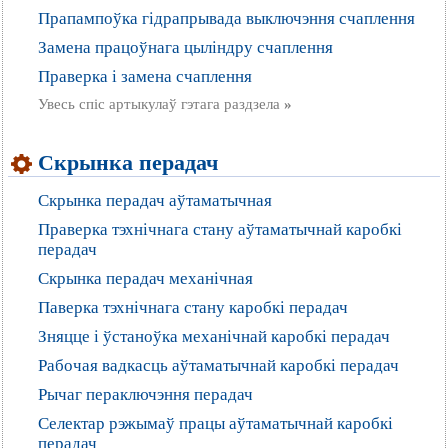
Прапампоўка гідрапрывада выключэння счаплення
Замена працоўнага цыліндру счаплення
Праверка і замена счаплення
Увесь спіс артыкулаў гэтага раздзела
»
Скрынка перадач
Скрынка перадач аўтаматычная
Праверка тэхнічнага стану аўтаматычнай каробкі
перадач
Скрынка перадач механічная
Паверка тэхнічнага стану каробкі перадач
Зняцце і ўстаноўка механічнай каробкі перадач
Рабочая вадкасць аўтаматычнай каробкі перадач
Рычаг пераключэння перадач
Селектар рэжымаў працы аўтаматычнай каробкі
перадач