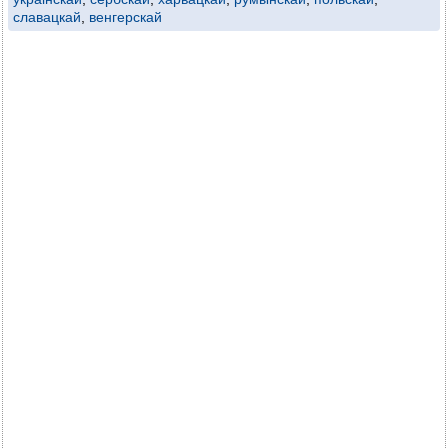
славацкай
,
венгерскай