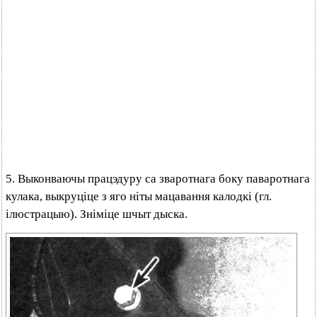
5. Выконваючы працэдуру са зваротнага боку паваротнага
кулака, выкруціце з яго ніты мацавання калодкі (гл.
ілюстрацыю). Зніміце шчыт дыска.