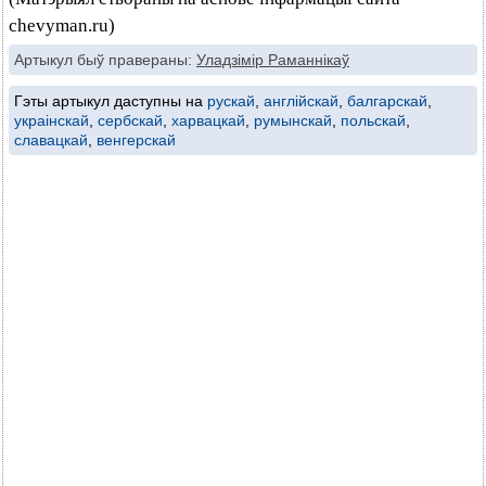
chevyman.ru)
Артыкул быў правераны:
Уладзімір Раманнікаў
Гэты артыкул даступны на
рускай
,
англійскай
,
балгарскай
,
украінскай
,
сербскай
,
харвацкай
,
румынскай
,
польскай
,
славацкай
,
венгерскай