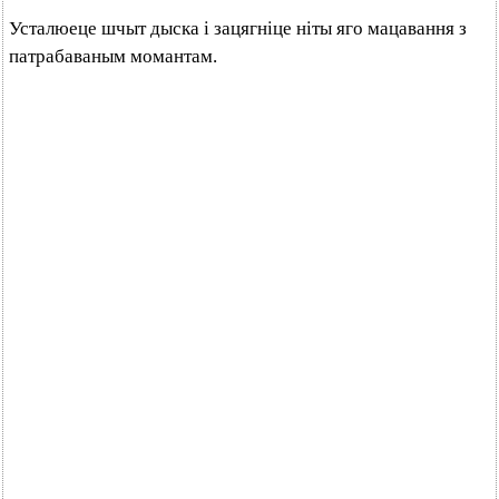
Усталюеце шчыт дыска і зацягніце ніты яго мацавання з
патрабаваным момантам.