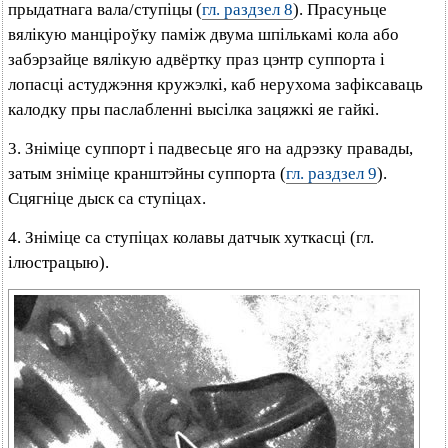
прыдатнага вала/ступіцы (
гл. раздзел 8
). Прасуньце
вялікую манціроўку паміж двума шпількамі кола або
забэрзайце вялікую адвёртку праз цэнтр суппорта і
лопасці астуджэння кружэлкі, каб нерухома зафіксаваць
калодку пры паслабленні высілка зацяжкі яе гайкі.
3. Зніміце суппорт і падвесьце яго на адрэзку правады,
затым зніміце кранштэйны суппорта (
гл. раздзел 9
).
Сцягніце дыск са ступіцах.
4. Зніміце са ступіцах колавы датчык хуткасці (гл.
ілюстрацыю).