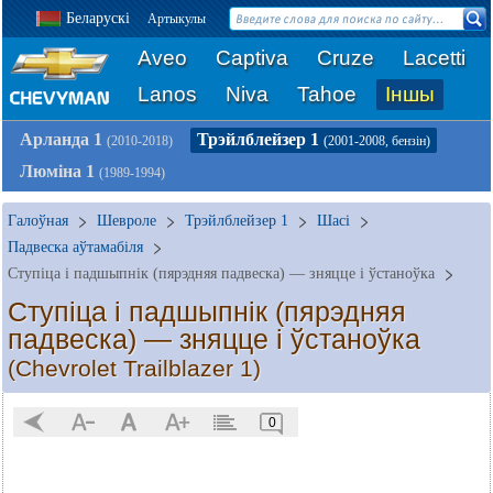
Беларускі
Артыкулы
Aveo
Captiva
Cruze
Lacetti
Lanos
Niva
Tahoe
Іншы
Арланда 1
Трэйлблейзер 1
(2010-2018)
(2001-2008, бензін)
Люміна 1
(1989-1994)
Галоўная
Шевроле
Трэйлблейзер 1
Шасі
Падвеска аўтамабіля
Ступіца і падшыпнік (пярэдняя падвеска) — зняцце і ўстаноўка
Ступіца і падшыпнік (пярэдняя
падвеска) — зняцце і ўстаноўка
(Chevrolet Trailblazer 1)
0