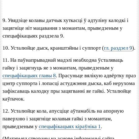
9. Увядзіце колавы датчык хуткасці ў адтуліну калодкі і
зацягніце ніт мацавання з момантам, прыведзеным у
спецыфікацыях раздзела 9.
10. Усталюйце дыск, кранштэйны і суппорт (
гл. раздзел 9
).
11. На паўнапрываднай мадэлі неабходна ўсталяваць
гайку і зацягнуць яе з момантам, прыведзеным у
спецыфікацыях главы 8
. Прасуньце вялікую адвёртку праз
цэнтр суппорта і лопасці астуджэння дыска, каб нерухома
зафіксаваць калодку пры зацягванні яе гайкі. Усталюйце
каўпачок.
12. Усталюйце кола, апусціце аўтамабіль на апорную
паверхню і зацягніце колавыя гайкі з момантам,
прыведзеным у
спецыфікацыях кіраўніка 1
.
(Матэрыял створаны на аснове інфармацыі сайта