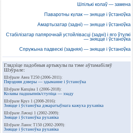
Шпількі колаў — замена
Паваротны кулак — зняцце і ўстаноўка
Амартызатар (задні) — зняцце і ўстаноўка
Стабілізатар папярочнай устойлівасці (задні) і яго ўтулкі
— зняцце і ўстаноўка
Спружына падвескі (задняя) — зняцце і ўстаноўка
Глядзіце падобныя артыкулы па тэме аўтамабіляў
Шэўрале:
Шэўрале Авеа Т250 (2006-2011):
Пярэдняя дзверы — здыманне і ўстаноўка
Шэўрале Капціва 1 (2006-2018):
Колавы падшыпнік/ступіца — ззаду
Шэўрале Круз 1 (2008-2016):
Зняцце і ўстаноўка дэкаратыўнага кажуха рухавіка
Шэўрале Лачэці 1 (2002-2009):
Зняцце і ўстаноўка рухавіка
Шэўрале Ланос Т150 (2002-2009):
Зняцце і ўстаноўка рухавіка