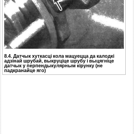
8.4. Датчык хуткасці кола мацуецца да калодкі
адзінай шрубай, выкруціце шрубу і выцягніце
датчык у перпендыкулярным кірунку (не
падкранайце яго)