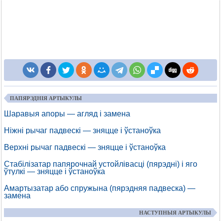
ПАПЯРЭДНІЯ АРТЫКУЛЫ
Шаравыя апоры — агляд і замена
Ніжні рычаг падвескі — зняцце і ўстаноўка
Верхні рычаг падвескі — зняцце і ўстаноўка
Стабілізатар папярочнай устойлівасці (пярэдні) і яго
ўтулкі — зняцце і ўстаноўка
Амартызатар або спружына (пярэдняя падвеска) —
замена
НАСТУПНЫЯ АРТЫКУЛЫ