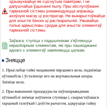
здзьмухвайце яе сціснутым паветрам, і не
дапушчайце ўдыханні пылу. Пры абслугоўванні
тармазной сістэмы рэкамендуецца апранаць
ахоўную маску ці рэспіратар. Не выкарыстоўвайце
для ачысткі бензін ці растваральнікі. Ужывайце
толькі адмысловы сродак для ачысткі элементаў
тармазной сістэмы.
Заўвага: ступіца з падшыпнікам з'яўляюцца
неразборным элементам, які пры пашкоджанні
аднаго з элементаў замяняецца цалкам.
Зняцце
1. Прыслабце гайкі мацавання пярэдняга кола, падніміце
аўтамабіль і ўсталюеце яго на вертыкальныя апоры.
Зніміце кола.
2. Пры выкананні працэдуры на паўнапрывадным
аўтамабілі зніміце каўпачок ступицы і, скарыстаўшыся
тарцовай галоўкай і доўгім рычагом, адкруціце гайку