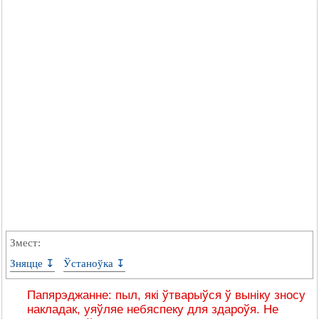
Змест:
Зняцце ↧
Ўстаноўка ↧
Папярэджанне: пыл, які ўтварыўся ў выніку зносу
накладак, уяўляе небяспеку для здароўя. Не