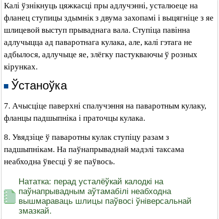
Калі ўзнікнуць цяжкасці пры адлучэнні, усталюеце на
фланец ступицы здымнік з двума захопамі і выцягніце з яе
шлицевой выступ прываднага вала. Ступіца павінна
адлучыцца ад паваротнага кулака, але, калі гэтага не
адбылося, адлучыце яе, злёгку пастукваючы ў розных
кірунках.
Ўстаноўка
7. Ачысціце паверхні спалучэння на паваротным кулаку,
фланцы падшыпніка і праточцы кулака.
8. Увядзіце ў паваротны кулак ступіцу разам з
падшыпнікам. На паўнапрываднай мадэлі таксама
неабходна ўвесці ў яе паўвось.
Нататка: перад усталёўкай калодкі на
паўнапрывадным аўтамабілі неабходна
вышмараваць шлицы паўвосі ўніверсальнай
змазкай.