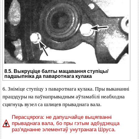
8.5. Выкруціце балты мацавання ступіцы/
падшыпніка да паваротнага кулака
6. Зніміце ступіцу з паваротнага кулака. Пры выкананні
працэдуры на паўнапрывадным аўтамабілі неабходна
сцягнуць вузел са шлицев прываднага вала.
Перасцярога: не дапушчайце выцягванні
прываднага вала, бо пры гэтым адбудзецца
раз'яднанне элементаў унутранага Шруса.