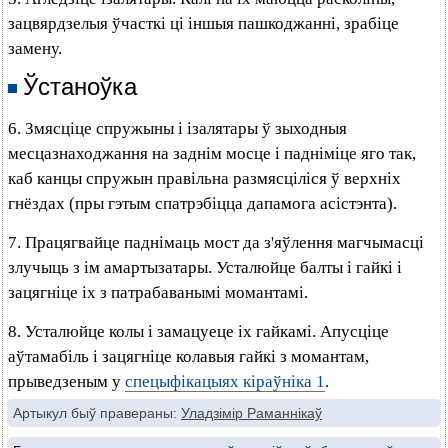
зацвярдзелыя ўчасткі ці іншыя пашкоджанні, зрабіце
замену.
Ўстаноўка
6. Змясціце спружыны і ізалятары ў зыходныя
месцазнаходжання на заднім мосце і падніміце яго так,
каб канцы спружын правільна размясціліся ў верхніх
гнёздах (пры гэтым спатрэбіцца дапамога асістэнта).
7. Працягвайце паднімаць мост да з'яўлення магчымасці
злучыць з ім амартызатары. Усталюйце балты і гайкі і
зацягніце іх з патрабаванымі момантамі.
8. Усталюйце колы і замацуеце іх гайкамі. Апусціце
аўтамабіль і зацягніце колавыя гайкі з момантам,
прыведзеным у
спецыфікацыях кіраўніка 1
.
Артыкул быў правераны:
Уладзімір Раманнікаў