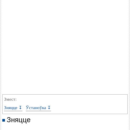
Змест:
Зняцце ↧
Ўстаноўка ↧
Зняцце