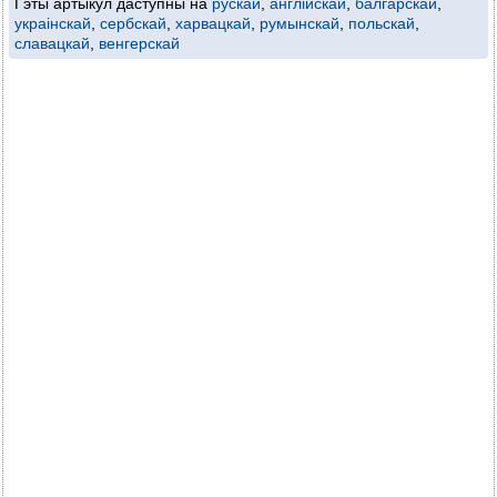
Гэты артыкул даступны на
рускай
,
англійскай
,
балгарскай
,
украінскай
,
сербскай
,
харвацкай
,
румынскай
,
польскай
,
славацкай
,
венгерскай