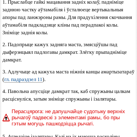
1. Прыслабце гайкі мацавання задніх колаў, падніміце
заднюю частку аўтамабіля і ўсталюеце вертыкальныя
апоры пад ланжэроны рамы. Для прадухілення скочвання
аўтамабіля падкладзяце кліны пад перадпакоі колы.
Зніміце заднія колы.
2. Падопрыце кажух задняга маста, змясціўшы пад
дыферэнцыял падлогавы дамкрат. Злёгку прыпадніміце
дамкрат.
3. Адлучыце ад кажуха маста ніжнія канцы амартызатараў
(
гл. падраздзел 11
).
4. Павольна апусціце дамкрат так, каб спружыны цалкам
расціснуліся, затым зніміце спружыны і ізалятары.
Перасцярога: не дапушчайце судотыку верхніх
рычагоў падвескі з элементамі рамы, бо пры
гэтым могуць пашкодзіцца рычагі.
5. Агледзіце ізалятары. Калі на іх маюцца расколіны,