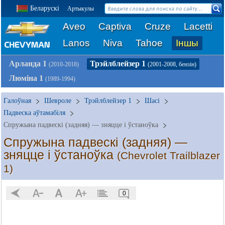
Беларускі
Артыкулы
Aveo
Captiva
Cruze
Lacetti
Lanos
Niva
Tahoe
Іншы
Арланда 1
Трэйлблейзер 1
(2010-2018)
(2001-2008, бензін)
Люміна 1
(1989-1994)
Галоўная
Шевроле
Трэйлблейзер 1
Шасі
Падвеска аўтамабіля
Спружына падвескі (задняя) — зняцце і ўстаноўка
Спружына падвескі (задняя) —
зняцце і ўстаноўка
(Chevrolet Trailblazer
1)
0