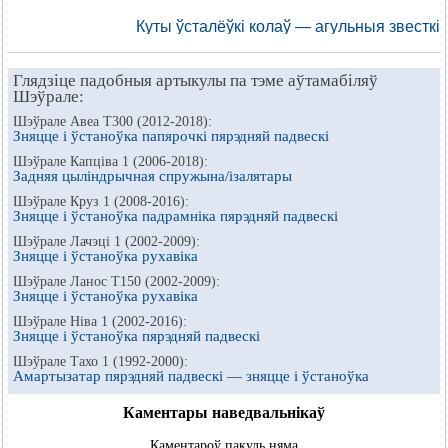
Куты ўсталёўкі колаў — агульныя звесткі
Глядзіце падобныя артыкулы па тэме аўтамабіляў
Шэўрале:
Шэўрале Авеа Т300 (2012-2018):
Зняцце і ўстаноўка папярочкі пярэдняй падвескі
Шэўрале Капціва 1 (2006-2018):
Задняя цыліндрычная спружына/ізалятары
Шэўрале Круз 1 (2008-2016):
Зняцце і ўстаноўка падрамніка пярэдняй падвескі
Шэўрале Лачэці 1 (2002-2009):
Зняцце і ўстаноўка рухавіка
Шэўрале Ланос Т150 (2002-2009):
Зняцце і ўстаноўка рухавіка
Шэўрале Ніва 1 (2002-2016):
Зняцце і ўстаноўка пярэдняй падвескі
Шэўрале Тахо 1 (1992-2000):
Амартызатар пярэдняй падвескі — зняцце і ўстаноўка
Каментары наведвальнікаў
Каментароў пакуль няма