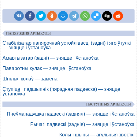
ПАПЯРЭДНІЯ АРТЫКУЛЫ
Стабілізатар папярочнай устойлівасці (задні) і яго ўтулкі
— зняцце і ўстаноўка
Амартызатар (задні) — зняцце і ўстаноўка
Паваротны кулак — зняцце і ўстаноўка
Шпількі колаў — замена
Ступіца і падшыпнік (пярэдняя падвеска) — зняцце і
ўстаноўка
НАСТУПНЫЯ АРТЫКУЛЫ
Пнеўмападушка падвескі (задняя) — зняцце і ўстаноўка
Рычагі падвескі (заднія) — зняцце і ўстаноўка
Колы і шыны — агульныя звесткі