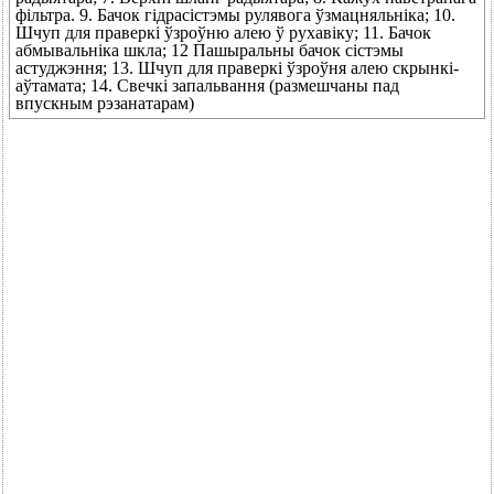
фільтра. 9. Бачок гідрасістэмы рулявога ўзмацняльніка; 10.
Шчуп для праверкі ўзроўню алею ў рухавіку; 11. Бачок
абмывальніка шкла; 12 Пашыральны бачок сістэмы
астуджэння; 13. Шчуп для праверкі ўзроўня алею скрынкі-
аўтамата; 14. Свечкі запальвання (размешчаны пад
впускным рэзанатарам)