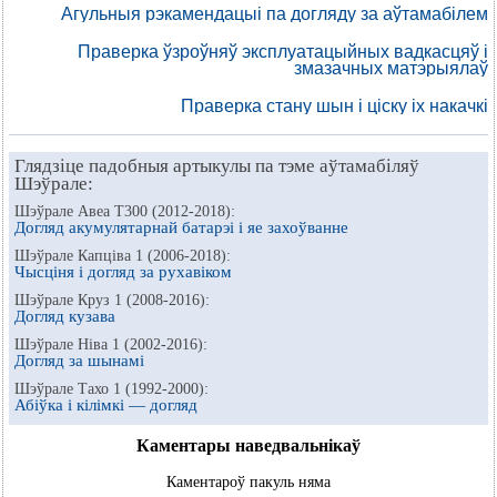
Агульныя рэкамендацыі па догляду за аўтамабілем
Праверка ўзроўняў эксплуатацыйных вадкасцяў і
змазачных матэрыялаў
Праверка стану шын і ціску іх накачкі
Глядзіце падобныя артыкулы па тэме аўтамабіляў
Шэўрале:
Шэўрале Авеа Т300 (2012-2018):
Догляд акумулятарнай батарэі і яе захоўванне
Шэўрале Капціва 1 (2006-2018):
Чысціня і догляд за рухавіком
Шэўрале Круз 1 (2008-2016):
Догляд кузава
Шэўрале Ніва 1 (2002-2016):
Догляд за шынамі
Шэўрале Тахо 1 (1992-2000):
Абіўка і кілімкі — догляд
Каментары наведвальнікаў
Каментароў пакуль няма