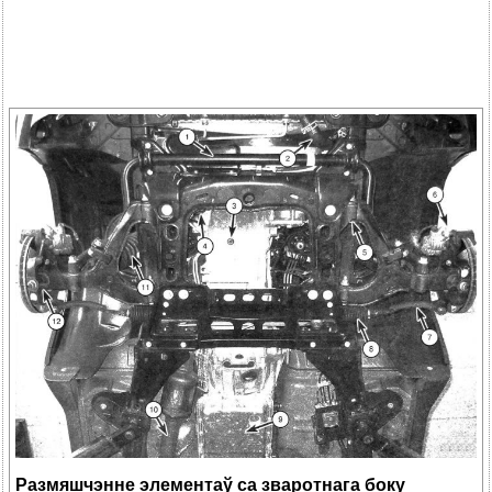
Размяшчэнне элементаў са зваротнага боку