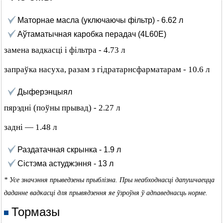
Маторнае масла (уключаючы фільтр) - 6.62 л
Аўтаматычная каробка перадач (4L60E)
замена вадкасці і фільтра - 4.73 л
запраўка насуха, разам з гідратарнсфарматарам - 10.6 л
Дыферэнцыял
пярэдні (поўны прывад) - 2.27 л
задні — 1.48 л
Раздатачная скрынка - 1.9 л
Сістэма астуджэння - 13 л
* Усе значэння прыведзены прыблізна. Пры неабходнасці дапушчаецца
даданне вадкасці для прывядзення яе ўзроўня ў адпаведнасць норме.
Тормазы