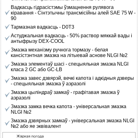
Вадкасць гідрасістэмы ўзмацнення рулявога
кіравання - Сінтэтычны трансмісійны алей SAE 75 W -
90
Тармазная вадкасць - D0T3
Астуджальная вадкасць - 50% раствор мяккай вады і
антыфрызу DEX-COOL
Змазка механізму ручнога тормазу - белая
кансістэнтная змазка на літыевай аснове NLGI №2
Змазка элементаў шасі - спецыяльная змазка NLGI
класа 2 GC або GC-LB
Змазка завес дзвярэй, вечкі капота і адкідныя дзверы
- спецыяльная змазка ў аэразолі
Змазка цыліндраў замкаў - графітавая змазка ў
аэразолі
Змазка замка вечка капота - універсальная змазка
NLGI №2
Змазка дзвярных замкаў - універсальная змазка NLGI
№2 або яе эквівалент