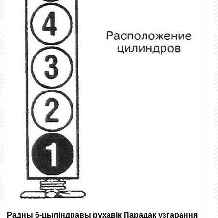
Радны 6-цыліндравы рухавік Парадак узгарання