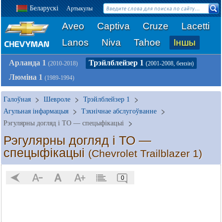
Беларускі
Артыкулы
Aveo
Captiva
Cruze
Lacetti
Lanos
Niva
Tahoe
Іншы
Арланда 1
Трэйлблейзер 1
(2010-2018)
(2001-2008, бензін)
Люміна 1
(1989-1994)
Галоўная
Шевроле
Трэйлблейзер 1
Агульная інфармацыя
Тэхнічнае абслугоўванне
Рэгулярны догляд і ТО — спецыфікацыі
Рэгулярны догляд і ТО —
спецыфікацыі
(Chevrolet Trailblazer 1)
0