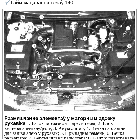
Гайкі мацавання колаў 140
Размяшчэнне элементаў у маторным адсеку
рухавіка
1. Бачок тармазной гідрасістэмы; 2. Блок
засцерагальнікаў/рэле; 3. Акумулятар; 4. Вечка гарлавіны
для заліва алею ў рухавік; 5. Прывадны рамень; 6. Вечка
радыятара; 7. Верхні шланг радыятара; 8. Кажух паветранага