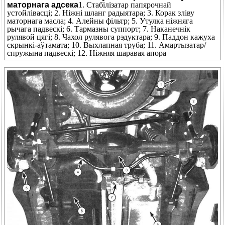
маторнага адсека
1. Стабілізатар папярочнай
устойлівасці; 2. Ніжні шланг радыятара; 3. Корак зліву
маторнага масла; 4. Алейны фільтр; 5. Утулка ніжняга
рычага падвескі; 6. Тармазны суппорт; 7. Наканечнік
рулявой цягі; 8. Чахол рулявога рэдуктара; 9. Паддон кажуха
скрынкі-аўтамата; 10. Выхлапная труба; 11. Амартызатар/
спружына падвескі; 12. Ніжняя шаравая апора