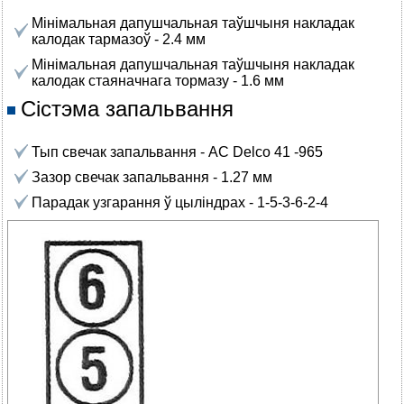
Мінімальная дапушчальная таўшчыня накладак
калодак тармазоў - 2.4 мм
Мінімальная дапушчальная таўшчыня накладак
калодак стаяначнага тормазу - 1.6 мм
Сістэма запальвання
Тып свечак запальвання - AC Delco 41 -965
Зазор свечак запальвання - 1.27 мм
Парадак узгарання ў цыліндрах - 1-5-3-6-2-4