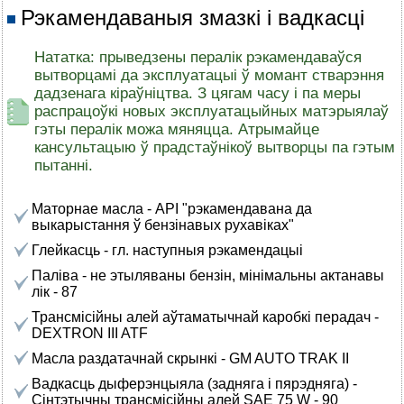
Рэкамендаваныя змазкі і вадкасці
Нататка: прыведзены пералік рэкамендаваўся
вытворцамі да эксплуатацыі ў момант стварэння
дадзенага кіраўніцтва. З цягам часу і па меры
распрацоўкі новых эксплуатацыйных матэрыялаў
гэты пералік можа мяняцца. Атрымайце
кансультацыю ў прадстаўнікоў вытворцы па гэтым
пытанні.
Маторнае масла - API "рэкамендавана да
выкарыстання ў бензінавых рухавіках"
Глейкасць - гл. наступныя рэкамендацыі
Паліва - не этыляваны бензін, мінімальны актанавы
лік - 87
Трансмісійны алей аўтаматычнай каробкі перадач -
DEXTRON III ATF
Масла раздатачнай скрынкі - GM AUTO TRAK II
Вадкасць дыферэнцыяла (задняга і пярэдняга) -
Сінтэтычны трансмісійны алей SAE 75 W - 90