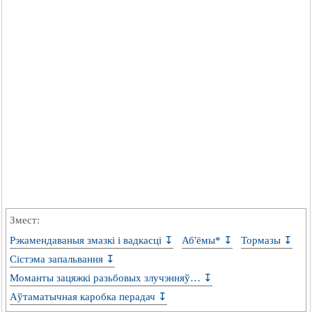
Змест:
Рэкамендаваныя змазкі і вадкасці ↧
Аб'ёмы* ↧
Тормазы ↧
Сістэма запальвання ↧
Моманты зацяжкі разьбовых злучэнняў… ↧
Аўтаматычная каробка перадач ↧