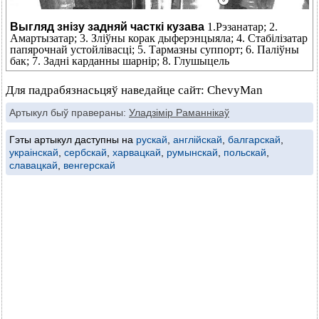
Выгляд знізу задняй часткі кузава
1.Рэзанатар; 2.
Амартызатар; 3. Зліўны корак дыферэнцыяла; 4. Стабілізатар
папярочнай устойлівасці; 5. Тармазны суппорт; 6. Паліўны
бак; 7. Задні карданны шарнір; 8. Глушыцель
Для падрабязнасьцяў наведайце сайт: ChevyMan
Артыкул быў правераны:
Уладзімір Раманнікаў
Гэты артыкул даступны на
рускай
,
англійскай
,
балгарскай
,
украінскай
,
сербскай
,
харвацкай
,
румынскай
,
польскай
,
славацкай
,
венгерскай