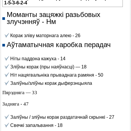
1-5-3-6-2-4
Моманты зацяжкі разьбовых
злучэнняў - Нм
Корак зліву маторнага алею - 26
Аўтаматычная каробка перадач
Ніты паддона кажуха - 14
Зліўны корак (пры наяўнасці) — 18
Ніт нацягвальніка прываднага рамяня - 50
Заліўны/зліўны корак дыферэнцыяла
Пярэдняга — 33
Задняга - 47
Заліўны / зліўны корак раздатачнай скрынкі - 27
Свечкі запальвання - 18