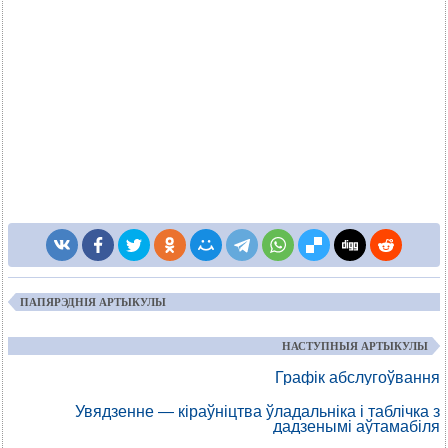
ПАПЯРЭДНІЯ АРТЫКУЛЫ
НАСТУПНЫЯ АРТЫКУЛЫ
Графік абслугоўвання
Увядзенне — кіраўніцтва ўладальніка і таблічка з
дадзенымі аўтамабіля