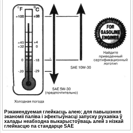
Рэкамендуемая глейкасць алею; для павышэння
эканоміі паліва і эфектыўнасці запуску рухавіка ў
халады неабходна выкарыстоўваць алей з нізкай
глейкасцю па стандарце SAE