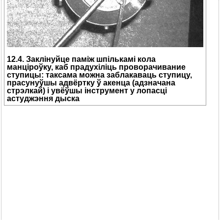
12.4. Заклінуйце паміж шпількамі кола
манціроўку, каб прадухіліць проворачивание
ступицы: таксама можна заблакаваць ступицу,
прасунуўшы адвёртку ў акенца (адзначана
стрэлкай) і увёўшы інструмент у лопасці
астуджэння дыска