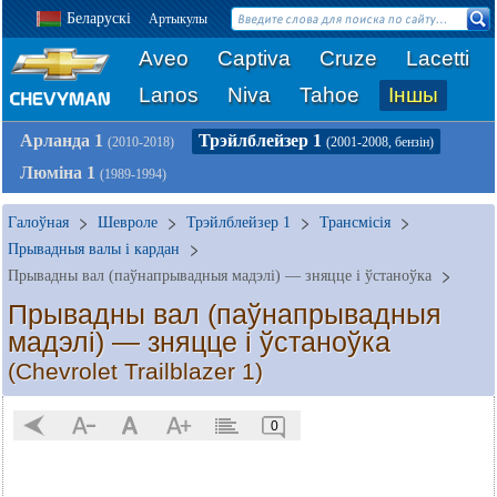
Беларускі
Артыкулы
Aveo
Captiva
Cruze
Lacetti
Lanos
Niva
Tahoe
Іншы
Арланда 1
Трэйлблейзер 1
(2010-2018)
(2001-2008, бензін)
Люміна 1
(1989-1994)
Галоўная
Шевроле
Трэйлблейзер 1
Трансмісія
Прывадныя валы і кардан
Прывадны вал (паўнапрывадныя мадэлі) — зняцце і ўстаноўка
Прывадны вал (паўнапрывадныя
мадэлі) — зняцце і ўстаноўка
(Chevrolet Trailblazer 1)
0