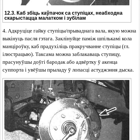
12.3. Каб збіць каўпачок са ступіцах, неабходна
скарыстацца малатком і зубілам
4. Адкруціце гайку ступіцы/прываднага вала, якую можна
выкінуць пасля гэтага. Заклінуйце паміж шпількамі кола
манціроўку, каб прадухіліць пракручванне ступіцы (гл.
ілюстрацыю). Таксама можна заблакаваць ступицу,
прасунуўшы доўгі бародак або адвёртку ў акенца
суппорта і увёўшы прыладу ў лопасці астуджэння дыска.