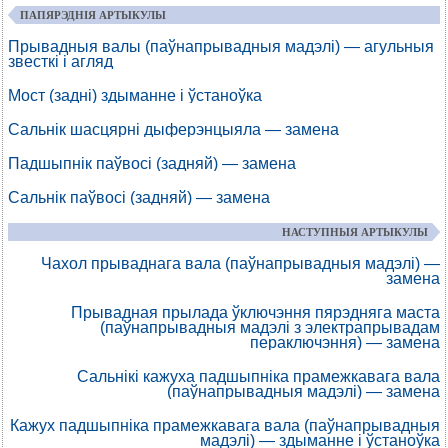
ПАПЯРЭДНІЯ АРТЫКУЛЫ
Прывадныя валы (паўнапрывадныя мадэлі) — агульныя
звесткі і агляд
Мост (задні) здыманне і ўстаноўка
Сальнік шасцярні дыферэнцыяла — замена
Падшыпнік паўвосі (задняй) — замена
Сальнік паўвосі (задняй) — замена
НАСТУПНЫЯ АРТЫКУЛЫ
Чахол прываднага вала (паўнапрывадныя мадэлі) —
замена
Прывадная прылада ўключэння пярэдняга маста
(паўнапрывадныя мадэлі з электрапрывадам
пераключэння) — замена
Сальнікі кажуха падшыпніка прамежкавага вала
(паўнапрывадныя мадэлі) — замена
Кажух падшыпніка прамежкавага вала (паўнапрывадныя
мадэлі) — здыманне і ўстаноўка