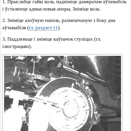
1. Прыслабце гайкі кола, падніміце дамкратам аўтамабіль
і ўсталюеце адмысловыя апоры. Зніміце кола.
2. Зніміце ахоўную панэль, размешчаную з боку дна
аўтамабіля (
гл. раздзел 11
).
3. Паддзеньце і зніміце каўпачок ступіцах (гл.
ілюстрацыю).