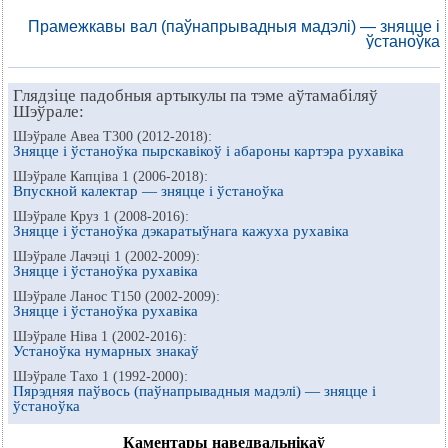
Прамежкавы вал (паўнапрывадныя мадэлі) — зняцце і
ўстаноўка
Глядзіце падобныя артыкулы па тэме аўтамабіляў
Шэўрале:
Шэўрале Авеа Т300 (2012-2018):
Зняцце і ўстаноўка пырскавікоў і абароны картэра рухавіка
Шэўрале Капціва 1 (2006-2018):
Впускной калектар — зняцце і ўстаноўка
Шэўрале Круз 1 (2008-2016):
Зняцце і ўстаноўка дэкаратыўнага кажуха рухавіка
Шэўрале Лачэці 1 (2002-2009):
Зняцце і ўстаноўка рухавіка
Шэўрале Ланос Т150 (2002-2009):
Зняцце і ўстаноўка рухавіка
Шэўрале Ніва 1 (2002-2016):
Устаноўка нумарных знакаў
Шэўрале Тахо 1 (1992-2000):
Пярэдняя паўвось (паўнапрывадныя мадэлі) — зняцце і
ўстаноўка
Каментары наведвальнікаў