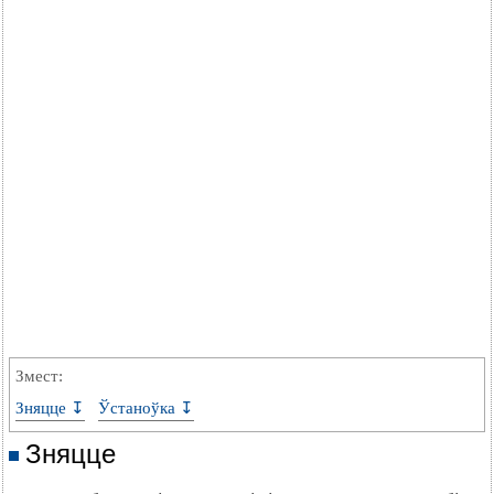
Змест:
Зняцце ↧
Ўстаноўка ↧
Зняцце