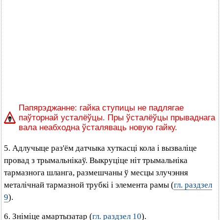
Папярэджанне: гайка ступицы не падлягае
паўторнай усталёўцы. Пры ўсталёўцы прываднага
вала неабходна ўсталяваць новую гайку.
5. Адлучыце раз'ём датчыка хуткасці кола і вызваліце
провад з трымальнікаў. Выкруціце ніт трымальніка
тармазнога шланга, размешчаны ў месцы злучэння
металічнай тармазной трубкі і элемента рамы (
гл. раздзел
9
).
6. Зніміце амартызатар (
гл. раздзел 10
).