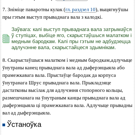
7. Зніміце паваротны кулак (
гл. раздзел 10
), выцягнуўшы
пры гэтым выступ прываднага вала з калодкі.
Заўвага: калі выступ прываднага вала затрымаўся
ў ступіцах, выбіце яго, скарыстаўшыся малатком і
медным бародкам. Калі пры гэтым не адбудзецца
адлучэнне вала, скарыстайцеся здымнікам.
8. Скарыстаўшыся малатком і медным бародкам,адлучыце
ўнутраны канец прываднага вала ад дыферэнцыяла або
прамежкавага вала. Прыстаўце бародак да корпуса
ўнутранага Шрус прываднага вала. Прыкладзяце
дастатковы высілак для адлучэння стопорного кольцы,
размешчанага на ўнутраным канцы прываднага вала ад
дыферэнцыяла ці прамежкавага вала. Адлучыце прывадны
вал ад дыферэнцыяла.
Ўстаноўка