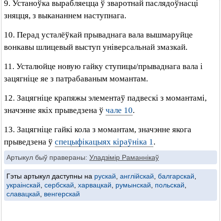
9. Устаноўка вырабляецца ў зваротнай паслядоўнасці
зняцця, з выкананнем наступнага.
10. Перад усталёўкай прываднага вала вышмаруйце
вонкавы шлицевый выступ універсальнай змазкай.
11. Усталюйце новую гайку ступицы/прываднага вала і
зацягніце яе з патрабаваным момантам.
12. Зацягніце крапяжы элементаў падвескі з момантамі,
значэнне якіх прыведзена ў
чале 10
.
13. Зацягніце гайкі кола з момантам, значэнне якога
прыведзена ў
спецыфікацыях кіраўніка 1
.
Артыкул быў правераны:
Уладзімір Раманнікаў
Гэты артыкул даступны на
рускай
,
англійскай
,
балгарскай
,
украінскай
,
сербскай
,
харвацкай
,
румынскай
,
польскай
,
славацкай
,
венгерскай