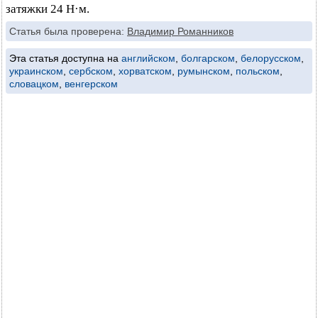
затяжки 24 Н·м.
Статья была проверена:
Владимир Романников
Эта статья доступна на
английском
,
болгарском
,
белорусском
,
украинском
,
сербском
,
хорватском
,
румынском
,
польском
,
словацком
,
венгерском