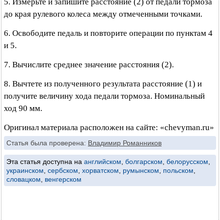
5. Измерьте и запишите расстояние (2) от педали тормоза
до края рулевого колеса между отмеченными точками.
6. Освободите педаль и повторите операции по пунктам 4
и 5.
7. Вычислите среднее значение расстояния (2).
8. Вычтете из полученного результата расстояние (1) и
получите величину хода педали тормоза. Номинальный
ход 90 мм.
Оригинал материала расположен на сайте: «chevyman.ru»
Статья была проверена:
Владимир Романников
Эта статья доступна на
английском
,
болгарском
,
белорусском
,
украинском
,
сербском
,
хорватском
,
румынском
,
польском
,
словацком
,
венгерском