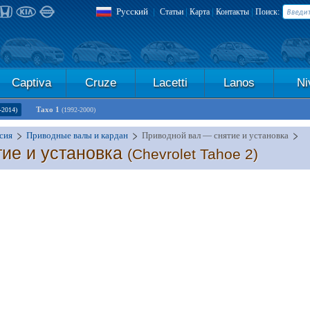
Русский
|
|
|
|
Статьи
Карта
Контакты
Поиск:
Captiva
Cruze
Lacetti
Lanos
Ni
Тахо 1
-2014)
(1992-2000)
сия
Приводные валы и кардан
Приводной вал — снятие и установка
ие и установка
(Chevrolet Tahoe 2)