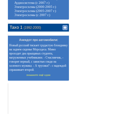
Аудиосистема (с 2007 г.)
Электросхемы (2000-2005 г.)
Электросхемы (2005-2007 г.)
Электросхемы (с 2007 г.)
Тахо 1
(1992-2000)
Анекдот про автомобили:
Новый русский тискает грудастую блондинку
на заднем сиденье Мерседеса. Мимо
проходят два прыщавых студента,
нагруженных учебниками. - Счасливчик, -
говорит первый, с завистью глядя на
холеного мужика. - А трусики? - с надеждой
спрашивает второй.
покажите ещё один