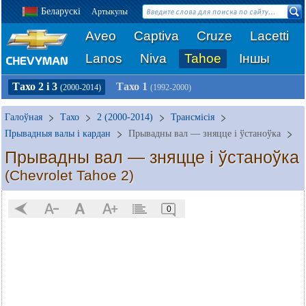
Беларускі
Артыкулы
Aveo
Captiva
Cruze
Lacetti
Lanos
Niva
Tahoe
Іншы
Тахо 2 і 3
Тахо 1
(2000-2014)
(1992-2000)
Галоўная
Тахо
2 (2000-2014)
Трансмісія
Прывадныя валы і кардан
Прывадны вал — зняцце і ўстаноўка
Прывадны вал — зняцце і ўстаноўка
(Chevrolet Tahoe 2)
0