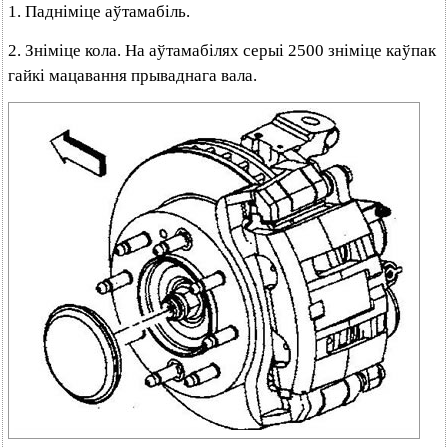
1. Падніміце аўтамабіль.
2. Зніміце кола. На аўтамабілях серыі 2500 зніміце каўпак
гайкі мацавання прываднага вала.