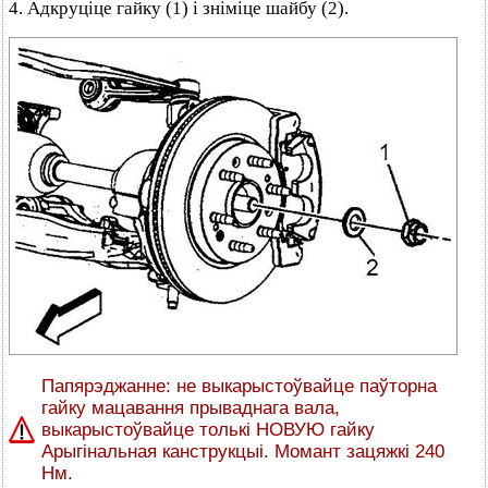
4. Адкруціце гайку (1) і зніміце шайбу (2).
Папярэджанне: не выкарыстоўвайце паўторна
гайку мацавання прываднага вала,
выкарыстоўвайце толькі НОВУЮ гайку
Арыгінальная канструкцыі. Момант зацяжкі 240
Нм.