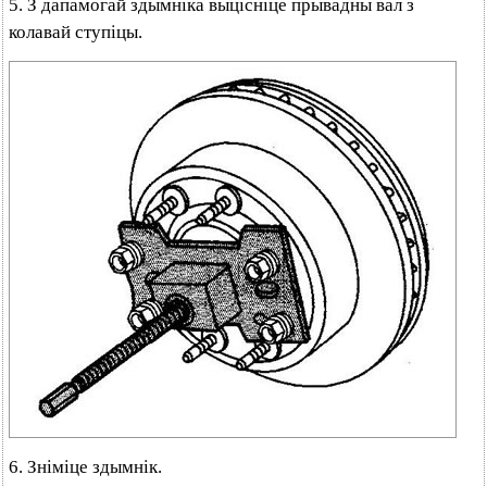
5. З дапамогай здымніка выцісніце прывадны вал з
колавай ступіцы.
6. Зніміце здымнік.