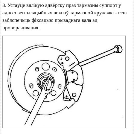
3. Устаўце вялікую адвёртку праз тармазны суппорт у
адно з вентыляцыйных вокнаў тармазной кружэлкі - гэта
забяспечыць фіксацыю прываднага вала ад
проворачивания.