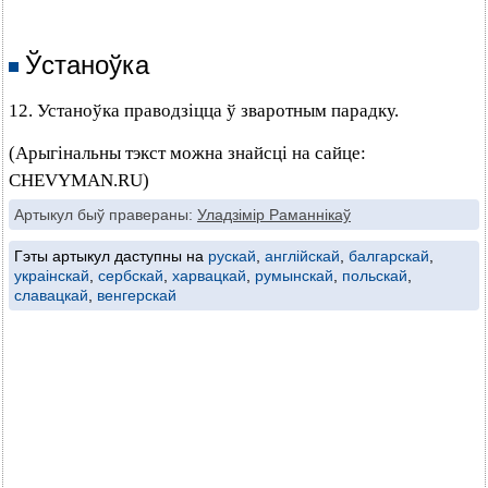
Ўстаноўка
12. Устаноўка праводзіцца ў зваротным парадку.
(Арыгінальны тэкст можна знайсці на сайце:
CHEVYMAN.RU)
Артыкул быў правераны:
Уладзімір Раманнікаў
Гэты артыкул даступны на
рускай
,
англійскай
,
балгарскай
,
украінскай
,
сербскай
,
харвацкай
,
румынскай
,
польскай
,
славацкай
,
венгерскай