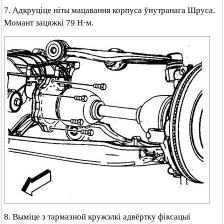
7. Адкруціце ніты мацавання корпуса ўнутранага Шруса.
Момант зацяжкі 79 Н·м.
8. Выміце з тармазной кружэлкі адвёртку фіксацыі