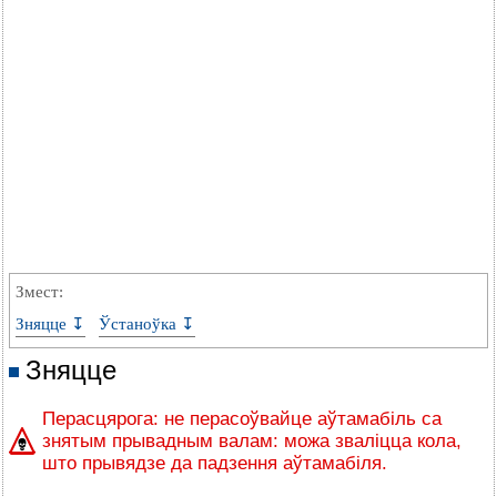
Змест:
Зняцце ↧
Ўстаноўка ↧
Зняцце
Перасцярога: не перасоўвайце аўтамабіль са
знятым прывадным валам: можа зваліцца кола,
што прывядзе да падзення аўтамабіля.