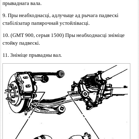
прываднага вала.
9. Пры неабходнасці, адлучыце ад рычага падвескі
стабілізатар папярочнай устойлівасці.
10. (GMT 900, серыя 1500) Пры неабходнасці зніміце
стойку падвескі.
11. Зніміце прывадны вал.