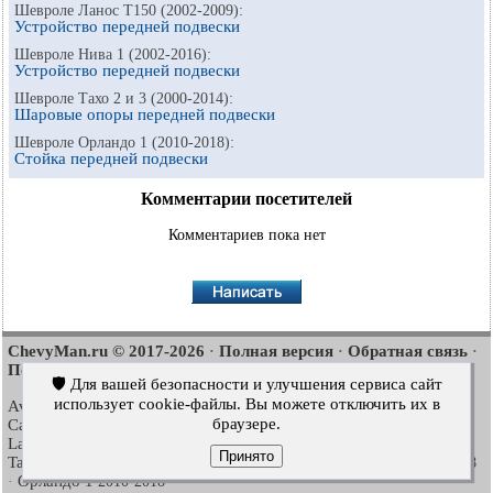
Шевроле Ланос Т150 (2002-2009):
Устройство передней подвески
Шевроле Нива 1 (2002-2016):
Устройство передней подвески
Шевроле Тахо 2 и 3 (2000-2014):
Шаровые опоры передней подвески
Шевроле Орландо 1 (2010-2018):
Стойка передней подвески
Комментарии посетителей
Комментариев пока нет
ChevyMan.ru © 2017-2026
Полная версия
Обратная связь
·
·
·
Поиск по сайту
Интересно почитать
Карта сайта
·
·
🛡️ Для вашей безопасности и улучшения сервиса сайт
использует cookie-файлы. Вы можете отключить их в
Aveo
Aveo
Aveo
2003-2008
·
2006-2011
·
2012-2018
·
браузере.
Captiva
Cruze
Lacetti
2006-2018
·
2008-2016
·
2002-2009
·
Lanos
Niva
Tahoe
2002-2009
·
2002-2016
·
1992-2000
·
Принято
Tahoe
Люмина 1
Трейлблейзер 1
2000-2014
·
1989-1994
·
2001-2008
Орландо 1
·
2010-2018