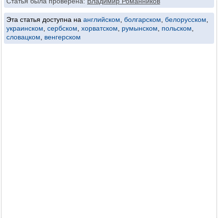
Статья была проверена:
Владимир Романников
Эта статья доступна на
английском
,
болгарском
,
белорусском
,
украинском
,
сербском
,
хорватском
,
румынском
,
польском
,
словацком
,
венгерском