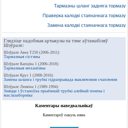
Тармазны шланг задняга тормазу
Праверка калодкі стаяначнага тормазу
Замена калодкі стаяначнага тормазу
Глядзіце падобныя артыкулы па тэме аўтамабіляў
Шэўрале:
Шэўрале Авеа Т250 (2006-2011):
Тармазныя сістэмы
Шэўрале Капціва 1 (2006-2018):
Тармазныя механізмы
Шэўрале Круз 1 (2008-2016):
Замена шланга і трубкі гідрапрывада выключэння счаплення
Шэўрале Люміна 1 (1989-1994):
Зняцце і ўстаноўка прыёмнай трубкі алейнай помпы і
маслазаборніка
Каментары наведвальнікаў
Каментароў пакуль няма