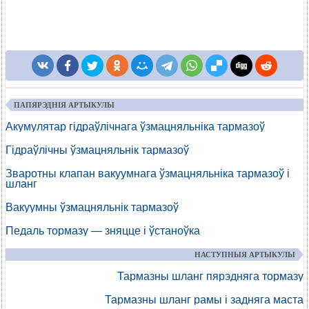
ПАПЯРЭДНІЯ АРТЫКУЛЫ
Акумулятар гідраўлічнага ўзмацняльніка тармазоў
Гідраўлічны ўзмацняльнік тармазоў
Зваротны клапан вакуумнага ўзмацняльніка тармазоў і
шланг
Вакуумны ўзмацняльнік тармазоў
Педаль тормазу — зняцце і ўстаноўка
НАСТУПНЫЯ АРТЫКУЛЫ
Тармазны шланг пярэдняга тормазу
Тармазны шланг рамы і задняга маста