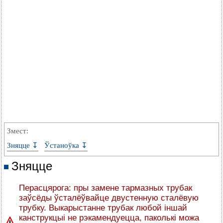
Змест:
Зняцце ↧
Ўстаноўка ↧
Зняцце
Перасцярога: пры замене тармазных трубак
заўсёды ўсталёўвайце двустенную сталёвую
трубку. Выкарыстанне трубак любой іншай
канструкцыі не рэкамендуецца, паколькі можа