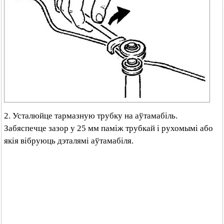
2. Усталюйце тармазную трубку на аўтамабіль.
Забяспечце зазор у 25 мм паміж трубкай і рухомымі або
якія вібруюць дэталямі аўтамабіля.