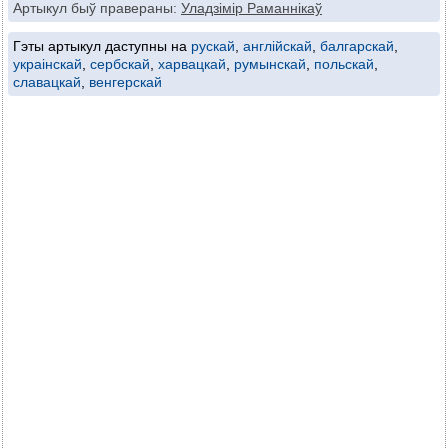
Артыкул быў правераны:
Уладзімір Раманнікаў
Гэты артыкул даступны на
рускай
,
англійскай
,
балгарскай
,
украінскай
,
сербскай
,
харвацкай
,
румынскай
,
польскай
,
славацкай
,
венгерскай