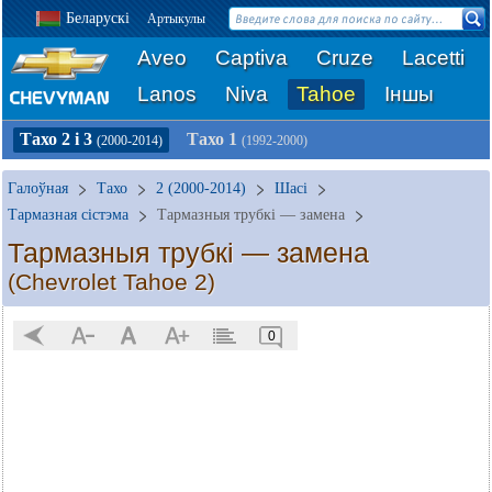
Беларускі
Артыкулы
Aveo
Captiva
Cruze
Lacetti
Lanos
Niva
Tahoe
Іншы
Тахо 2 і 3
Тахо 1
(2000-2014)
(1992-2000)
Галоўная
Тахо
2 (2000-2014)
Шасі
Тармазная сістэма
Тармазныя трубкі — замена
Тармазныя трубкі — замена
(Chevrolet Tahoe 2)
0