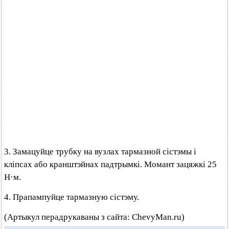
3. Замацуйце трубку на вузлах тармазной сістэмы і
кліпсах або кранштэйнах падтрымкі. Момант зацяжкі 25
Н·м.
4. Прапампуйце тармазную сістэму.
(Артыкул перадрукаваны з сайта: ChevyMan.ru)