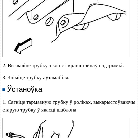
2. Вызваліце трубку з кліпс і кранштэйнаў падтрымкі.
3. Зніміце трубку аўтамабіля.
Ўстаноўка
1. Сагніце тармазную трубку ў роліках, выкарыстоўваючы
старую трубку ў якасці шаблона.