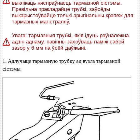
выклікаць няспраўнасць тармазной сістэмы.
Правільна пракладайце трубкі, заўсёды
выкарыстоўвайце толькі арыгінальны крапеж для
тармазных магістраляў.
Увага: тармазныя трубкі, якія ідуць раўналежна
адзін аднаму, павінны захоўваць паміж сабой
зазор у 6 мм па ўсёй даўжыні.
1. Адлучыце тармазную трубку ад вузла тармазной
сістэмы.