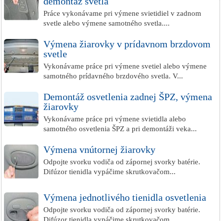
demontáž svetla
Práce vykonávame pri výmene svietidiel v zadnom
svetle alebo výmene samotného svetla....
Výmena žiarovky v prídavnom brzdovom
svetle
Vykonávame práce pri výmene svetiel alebo výmene
samotného prídavného brzdového svetla. V...
Demontáž osvetlenia zadnej ŠPZ, výmena
žiarovky
Vykonávame práce pri výmene svietidla alebo
samotného osvetlenia ŠPZ a pri demontáži veka...
Výmena vnútornej žiarovky
Odpojte svorku vodiča od zápornej svorky batérie.
Difúzor tienidla vypáčime skrutkovačom...
Výmena jednotlivého tienidla osvetlenia
Odpojte svorku vodiča od zápornej svorky batérie.
Difúzor tienidla vypáčime skrutkovačom...