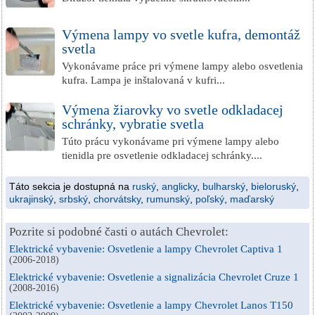
Výmena lampy vo svetle kufra, demontáž
svetla
Vykonávame práce pri výmene lampy alebo osvetlenia
kufra. Lampa je inštalovaná v kufri...
Výmena žiarovky vo svetle odkladacej
schránky, vybratie svetla
Túto prácu vykonávame pri výmene lampy alebo
tienidla pre osvetlenie odkladacej schránky....
Táto sekcia je dostupná na
ruský
,
anglicky
,
bulharský
,
bieloruský
,
ukrajinský
,
srbský
,
chorvátsky
,
rumunský
,
poľský
,
maďarský
Pozrite si podobné časti o autách Chevrolet:
Elektrické vybavenie: Osvetlenie a lampy Chevrolet Captiva 1
(2006-2018)
Elektrické vybavenie: Osvetlenie a signalizácia Chevrolet Cruze 1
(2008-2016)
Elektrické vybavenie: Osvetlenie a lampy Chevrolet Lanos T150