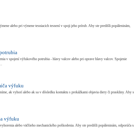
mene alebo pri výmene tesniacich tesnení v spoji jeho prírub. Aby ste predišli popáleninám,
potrubia
ia v spojení výfukového potrubia - hlavy valcov alebo pri oprave hlavy valcov. Spojenie
..
iča výfuku
me, ak vyhorí alebo ak sa v dôsledku kontaktu s prekážkami objavia diery či praskliny. Aby s
a výfuku
vyhorenia alebo väčšieho mechanického poškodenia. Aby ste predišli popáleninám, odporúča s