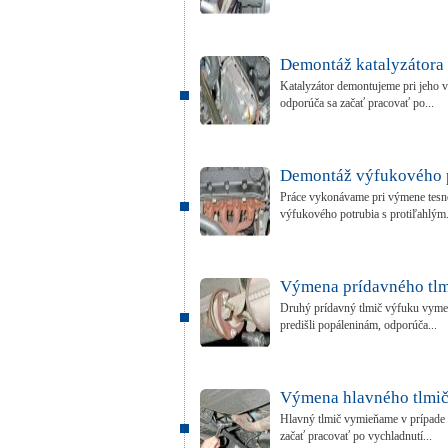
Demontáž katalyzátora
Katalyzátor demontujeme pri jeho vý
odporúča sa začať pracovať po...
Demontáž výfukového 
Práce vykonávame pri výmene tesnen
výfukového potrubia s protiľahlým.
Výmena prídavného tlm
Druhý prídavný tlmič výfuku vymení
predišli popáleninám, odporúča...
Výmena hlavného tlmič
Hlavný tlmič vymieňame v prípade 
začať pracovať po vychladnutí...