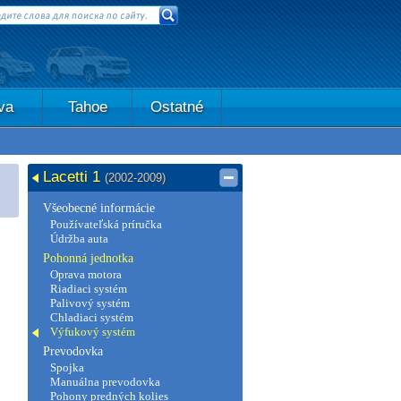
va
Tahoe
Ostatné
Lacetti 1
(2002-2009)
Všeobecné informácie
Používateľská príručka
Údržba auta
Pohonná jednotka
Oprava motora
Riadiaci systém
Palivový systém
Chladiaci systém
Výfukový systém
Prevodovka
Spojka
Manuálna prevodovka
Pohony predných kolies