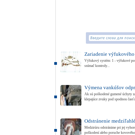
Zariadenie výfukového
Výfukový systém: 1 - výfukové potru
snímač kontroly...
Výmena vankúšov odpr
Ak sú poškodené gumené úchyty zav
klepajúce zvuky pod spodnou časťo
Odstránenie medziľahlé
Medzirúru odstránime pri jej vyho
poškodení alebo poruche kovového.