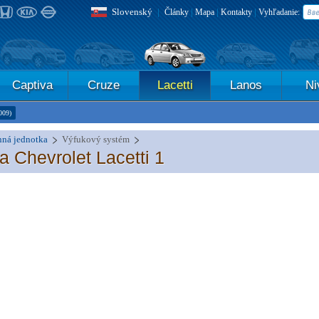
Slovenský
|
|
|
|
Články
Mapa
Kontakty
Vyhľadanie:
Captiva
Cruze
Lacetti
Lanos
Ni
009)
ná jednotka
Výfukový systém
 Chevrolet Lacetti 1