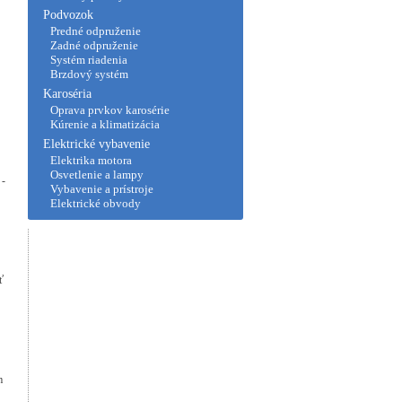
Podvozok
Predné odpruženie
Zadné odpruženie
Systém riadenia
Brzdový systém
Karoséria
Oprava prvkov karosérie
Kúrenie a klimatizácia
Elektrické vybavenie
Elektrika motora
Osvetlenie a lampy
 -
Vybavenie a prístroje
Elektrické obvody
ť
m