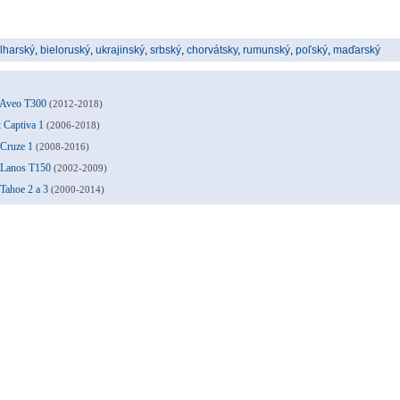
lharský
,
bieloruský
,
ukrajinský
,
srbský
,
chorvátsky
,
rumunský
,
poľský
,
maďarský
t Aveo T300
(2012-2018)
 Captiva 1
(2006-2018)
 Cruze 1
(2008-2016)
t Lanos T150
(2002-2009)
Tahoe 2 a 3
(2000-2014)