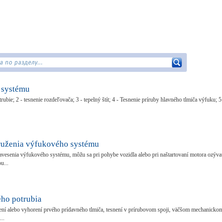
 systému
bie; 2 - tesnenie rozdeľovača; 3 - tepelný štít; 4 - Tesnenie príruby hlavného tlmiča výfuku; 5
uženia výfukového systému
esenia výfukového systému, môžu sa pri pohybe vozidla alebo pri naštartovaní motora ozýva
u...
ho potrubia
rení alebo vyhorení prvého prídavného tlmiča, tesnení v prírubovom spoji, väčšom mechanicko
..