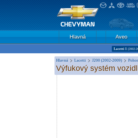
Hlavná
Aveo
Lacetti 1
(2002-2
Hlavná
Lacetti
J200 (2002-2009)
Pohon
Výfukový systém vozidla