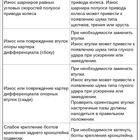
Износ шарниров равных
привода колеса. Износ
угловых скоростей полуоси
шарнира полуоси привода
привода колеса
колеса может привести к
появлению шума типа
щелчков, трения или хруста.
При необходимости заменить
втулки.
Износ или повреждение втулок
Износ втулки может привести к
опоры картера
появлению шума типа глухого
дифференциала (сбоку)
удара при ускорении или
замедлении.
При необходимости заменить
втулки.
Износ втулки может привести к
появлению шума типа глухого
Износ или повреждение картер
удара при ускорении или
дифференциала опорных
замедлении.
втулок (сзади)
Проверить ориентацию втулки;
настроечные пазы должны
находиться в правильном
положении.
Слабое крепление болтов
При необходимости затянуть
крепления заднего кронштейна
болты крепления кронштейна.
подвески