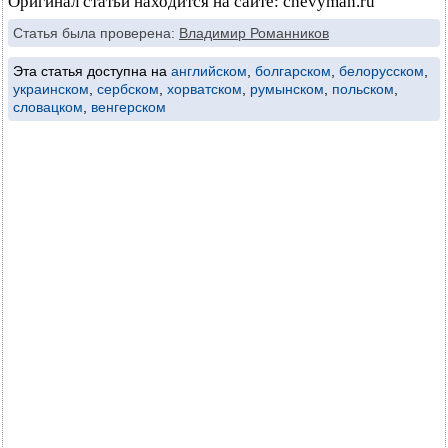
Оригинал статьи находится на сайте: chevyman.ru
Статья была проверена:
Владимир Романников
Эта статья доступна на
английском
,
болгарском
,
белорусском
,
украинском
,
сербском
,
хорватском
,
румынском
,
польском
,
словацком
,
венгерском