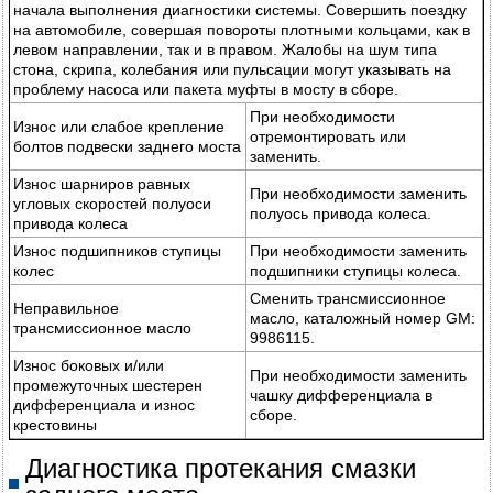
начала выполнения диагностики системы. Совершить поездку
на автомобиле, совершая повороты плотными кольцами, как в
левом направлении, так и в правом. Жалобы на шум типа
стона, скрипа, колебания или пульсации могут указывать на
проблему насоса или пакета муфты в мосту в сборе.
При необходимости
Износ или слабое крепление
отремонтировать или
болтов подвески заднего моста
заменить.
Износ шарниров равных
При необходимости заменить
угловых скоростей полуоси
полуось привода колеса.
привода колеса
Износ подшипников ступицы
При необходимости заменить
колес
подшипники ступицы колеса.
Сменить трансмиссионное
Неправильное
масло, каталожный номер GM:
трансмиссионное масло
9986115.
Износ боковых и/или
При необходимости заменить
промежуточных шестерен
чашку дифференциала в
дифференциала и износ
сборе.
крестовины
Диагностика протекания смазки