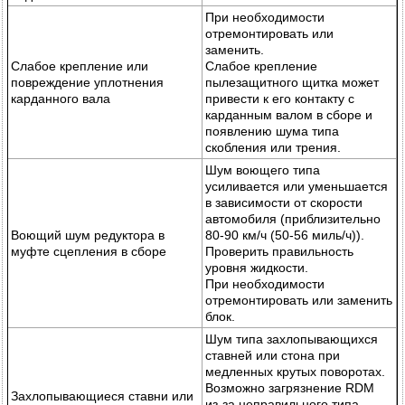
При необходимости
отремонтировать или
заменить.
Слабое крепление или
Слабое крепление
повреждение уплотнения
пылезащитного щитка может
карданного вала
привести к его контакту с
карданным валом в сборе и
появлению шума типа
скобления или трения.
Шум воющего типа
усиливается или уменьшается
в зависимости от скорости
автомобиля (приблизительно
Воющий шум редуктора в
80-90 км/ч (50-56 миль/ч)).
муфте сцепления в сборе
Проверить правильность
уровня жидкости.
При необходимости
отремонтировать или заменить
блок.
Шум типа захлопывающихся
ставней или стона при
медленных крутых поворотах.
Возможно загрязнение RDM
Захлопывающиеся ставни или
из-за неправильного типа