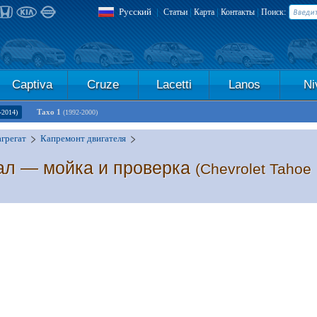
Русский
|
|
|
|
Статьи
Карта
Контакты
Поиск:
Captiva
Cruze
Lacetti
Lanos
Ni
Тахо 1
-2014)
(1992-2000)
грегат
Капремонт двигателя
ал — мойка и проверка
(Chevrolet Tahoe