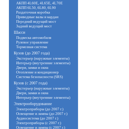
АКПП 4L60E, 4L65E, 4L70E
АКПП 6L50, 6L80, 6L90
Раздаточная коробка
Приводные валы и кардан
Передний ведущий мост
Задний ведущий мост
Шасси
Подвеска автомобиля
Рулевое управление
Тормозная система
Кузов (до 2007 года)
Экстерьер (наружные элементы)
Интерьер (внутренние элементы)
Двери, замки и окна
Отопление и кондиционер
Система безопасности (SRS)
Кузов (с 2007 года)
Экстерьер (наружные элементы)
Двери, замки и окна
Интерьер (внутренние элементы)
Электрооборудование
Электроприборы (до 2007 г.)
Освещение и лампы (до 2007 г.)
Аудиосистема (до 2007 г.)
Электроприборы (с 2007 г.)
Освещение и лампы (с 2007 г.)