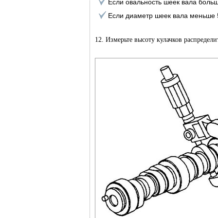
Если овальность шеек вала больш
Если диаметр шеек вала меньше 
12. Измерьте высоту кулачков распредел