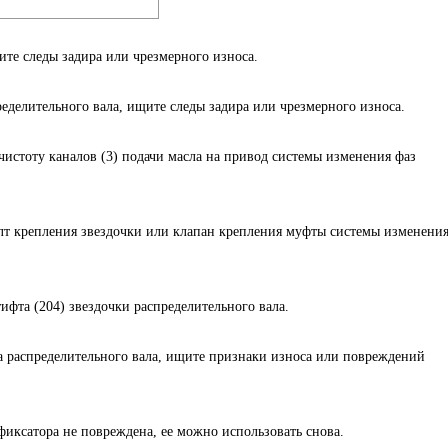
щите следы задира или чрезмерного износа.
пределительного вала, ищите следы задира или чрезмерного износа.
 чистоту каналов (3) подачи масла на привод системы изменения фаз
болт крепления звездочки или клапан крепления муфты системы изменени
ифта (204) звездочки распределительного вала.
ра распределительного вала, ищите признаки износа или повреждений
фиксатора не повреждена, ее можно использовать снова.