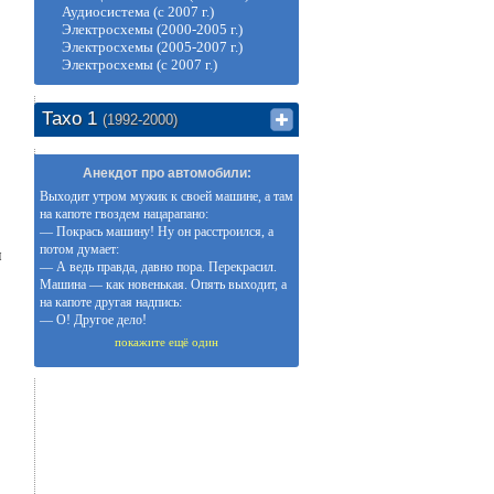
Аудиосистема (с 2007 г.)
Электросхемы (2000-2005 г.)
Электросхемы (2005-2007 г.)
Электросхемы (с 2007 г.)
Тахо 1
(1992-2000)
Анекдот про автомобили:
Выходит утром мужик к своей машине, а там
на капоте гвоздем нацарапано:
— Покрась машину! Ну он расстроился, а
потом думает:
я
— А ведь правда, давно пора. Перекрасил.
Машина — как новенькая. Опять выходит, а
на капоте другая надпись:
— О! Другое дело!
покажите ещё один