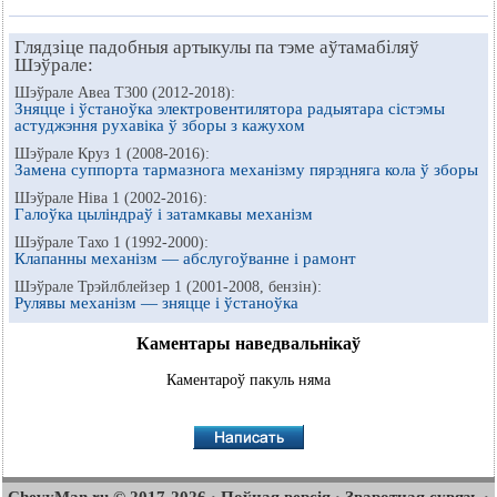
Глядзіце падобныя артыкулы па тэме аўтамабіляў
Шэўрале:
Шэўрале Авеа Т300 (2012-2018):
Зняцце і ўстаноўка электровентилятора радыятара сістэмы
астуджэння рухавіка ў зборы з кажухом
Шэўрале Круз 1 (2008-2016):
Замена суппорта тармазнога механізму пярэдняга кола ў зборы
Шэўрале Ніва 1 (2002-2016):
Галоўка цыліндраў і затамкавы механізм
Шэўрале Тахо 1 (1992-2000):
Клапанны механізм — абслугоўванне і рамонт
Шэўрале Трэйлблейзер 1 (2001-2008, бензін):
Рулявы механізм — зняцце і ўстаноўка
Каментары наведвальнікаў
Каментароў пакуль няма