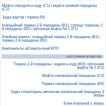
Муфта пярэдняга ходу (C1) і муфта прамой перадачы
(C2)
Задні картэр і тормаз B5
Інэрцыйнай тормаз 2-й перадачы (B1), ступіца тормазы 2-
й перадачы (B2) і обгонная муфта № 1 (F1)
Алейная помпа і інэрцыйнай тормаз 2-й перадачы (B1),
тормаз 2-й перадачы (B2)
Кампаненты аўтаматычнай КПП
НАСТУПНЫЯ АРТЫКУЛЫ
Тормаз 1-й перадачы і задняга ходу (B3) і обгонная
муфта № 2 (F2)
Муфта паніжальнай перадачы (C3)
Тормаз паніжальнай перадачы (B4)
Задні планетарны механізм паніжальнай перадачы ў
зборы
Блок клапанаў у зборы