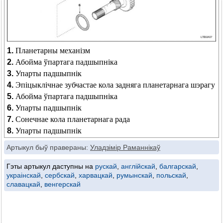
1.
Планетарны механізм
2.
Абойма ўпартага падшыпніка
3.
Упарты падшыпнік
4.
Эпіцыклічнае зубчастае кола задняга планетарнага шэрагу
5.
Абойма ўпартага падшыпніка
6.
Упарты падшыпнік
7.
Сонечнае кола планетарнага рада
8.
Упарты падшыпнік
Артыкул быў правераны:
Уладзімір Раманнікаў
Гэты артыкул даступны на
рускай
,
англійскай
,
балгарскай
,
украінскай
,
сербскай
,
харвацкай
,
румынскай
,
польскай
,
славацкай
,
венгерскай