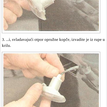
3. ...i, svladavajući otpor opružne kopče, izvadite je iz rupe u
krilu.