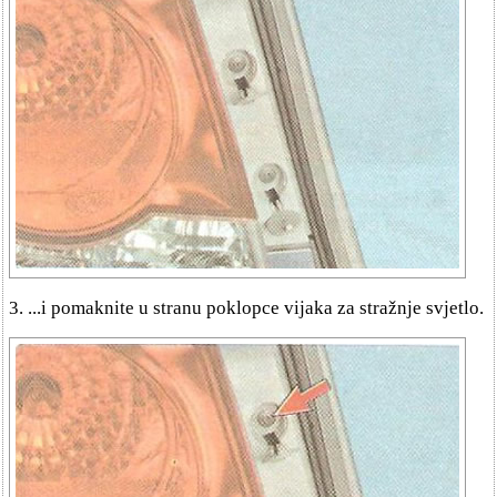
3. ...i pomaknite u stranu poklopce vijaka za stražnje svjetlo.