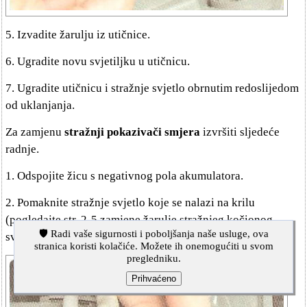
5. Izvadite žarulju iz utičnice.
6. Ugradite novu svjetiljku u utičnicu.
7. Ugradite utičnicu i stražnje svjetlo obrnutim redoslijedom
od uklanjanja.
Za zamjenu
stražnji pokazivači smjera
izvršiti sljedeće
radnje.
1. Odspojite žicu s negativnog pola akumulatora.
2. Pomaknite stražnje svjetlo koje se nalazi na krilu
(pogledajte str. 2-5 zamjene žarulje stražnjeg kočionog
🛡️ Radi vaše sigurnosti i poboljšanja naše usluge, ova
svjetla i parkirnog svjetla).
stranica koristi kolačiće. Možete ih onemogućiti u svom
pregledniku.
Prihvaćeno