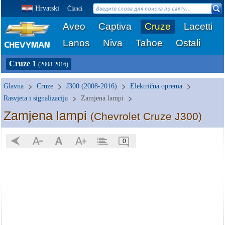
Hrvatski
Članci
Aveo
Captiva
Cruze
Lacetti
Lanos
Niva
Tahoe
Ostali
Cruze 1
(2008-2016)
Glavna
Cruze
J300 (2008-2016)
Električna oprema
Rasvjeta i signalizacija
Zamjena lampi
Zamjena lampi
(Chevrolet Cruze J300)
0