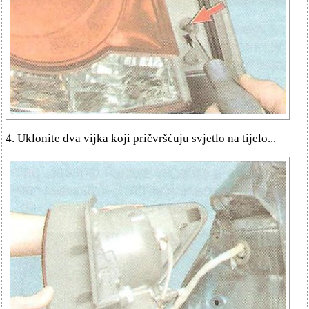
4. Uklonite dva vijka koji pričvršćuju svjetlo na tijelo...