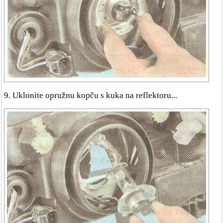
9. Uklonite opružnu kopču s kuka na reflektoru...