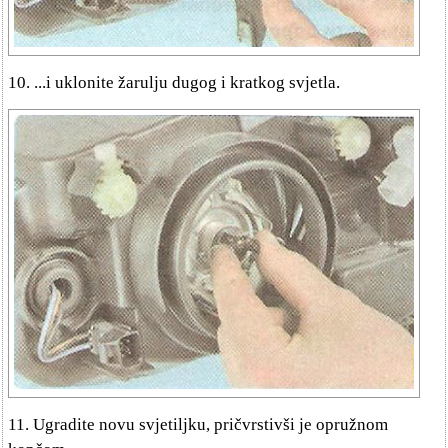
10. ...i uklonite žarulju dugog i kratkog svjetla.
11. Ugradite novu svjetiljku, pričvrstivši je opružnom