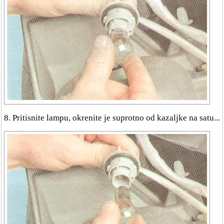
8. Pritisnite lampu, okrenite je suprotno od kazaljke na satu...