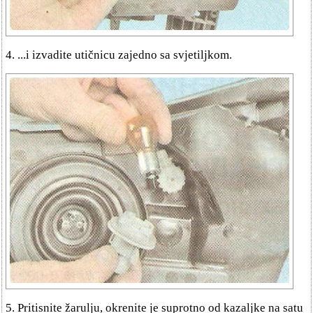
4. ...i izvadite utičnicu zajedno sa svjetiljkom.
5. Pritisnite žarulju, okrenite je suprotno od kazaljke na satu