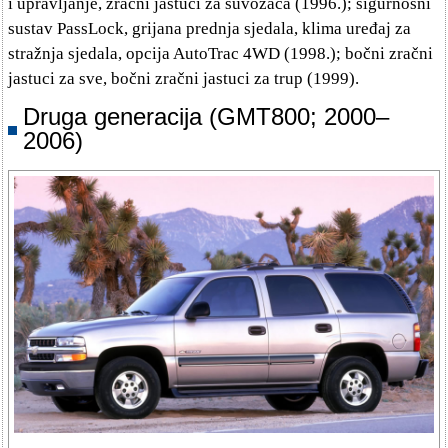
i upravljanje, zračni jastuci za suvozača (1996.); sigurnosni
sustav PassLock, grijana prednja sjedala, klima uređaj za
stražnja sjedala, opcija AutoTrac 4WD (1998.); bočni zračni
jastuci za sve, bočni zračni jastuci za trup (1999).
Druga generacija (GMT800; 2000–
2006)