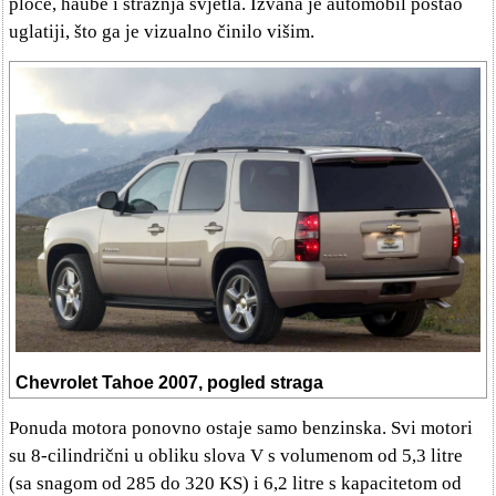
ploče, haube i stražnja svjetla. Izvana je automobil postao
uglatiji, što ga je vizualno činilo višim.
Chevrolet Tahoe 2007, pogled straga
Ponuda motora ponovno ostaje samo benzinska. Svi motori
su 8-cilindrični u obliku slova V s volumenom od 5,3 litre
(sa snagom od 285 do 320 KS) i 6,2 litre s kapacitetom od