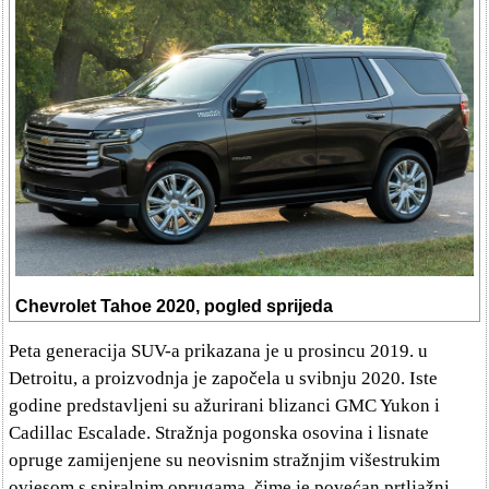
Chevrolet Tahoe 2020, pogled sprijeda
Peta generacija SUV-a prikazana je u prosincu 2019. u
Detroitu, a proizvodnja je započela u svibnju 2020. Iste
godine predstavljeni su ažurirani blizanci GMC Yukon i
Cadillac Escalade. Stražnja pogonska osovina i lisnate
opruge zamijenjene su neovisnim stražnjim višestrukim
ovjesom s spiralnim oprugama, čime je povećan prtljažni