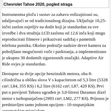
Chevrolet Tahoe 2020, pogled straga
Instrumentna ploča i sustav za zabavu redizajnirani su,
udaljavajući se od tradicionalnog dizajna. Uključuje 10,25-
inčni zaslon osjetljiv na dodir koji je standardan za sve
izvedbe i dva stražnja LCD zaslona od 12,6 inča koji mogu
reproducirati filmove i prikazivati sadržaj s pametnih
telefona putnika. Okolno područje nadzire devet kamera za
poboljšane mogućnosti vuče i parkiranja, a implementirano
je ukupno 30 dodatnih sigurnosnih značajki. Adaptive Air
Ride ovjes je standardan.
Dostupne su dvije opcije benzinskih motora, oba 8-
cilindrična u obliku slova V s kapacitetom od 5,3 litre (5328
cm³, L84, 355 KS) i 6,2 litre (6162 cm³, L87, 420 KS). Prvi
put u povijesti Tahoea ugrađen je 3,0-litreni Duramax dizel
motor s turbopunjačem (2993 cm³, LM2, 277 KS). Prijenos je
predstavljen samo jednom opcijom - 10-stupanjskim
automatskim mjenjačem.