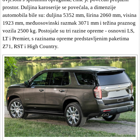
prostor. Duljina karoserije se povećala, a dimenzije
automobila bile su: duljina 5352 mm, širina 2060 mm, visina
1923 mm, međuosovinski razmak 3071 mm i težina praznog
vozila 2500 kg. Postojale su tri razine opreme - osnovni LS,
LT i Premier, s razinama opreme predstavljenim paketima
Z71, RST i High Country.