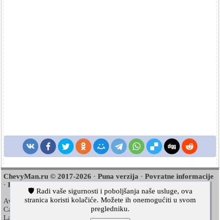
ChevyMan.ru © 2017-2026
Puna verzija
Povratne informacije
·
·
Pretraživanje stranice
Zanimljivo za čitanje
Mapa stranice
·
·
·
🛡️ Radi vaše sigurnosti i poboljšanja naše usluge, ova
stranica koristi kolačiće. Možete ih onemogućiti u svom
Aveo
Aveo
Aveo
2003-2008
·
2006-2011
·
2012-2018
·
pregledniku.
Captiva
Cruze
Lacetti
2006-2018
·
2008-2016
·
2002-2009
·
Lanos
Niva
Tahoe
2002-2009
·
2002-2016
·
1992-2000
·