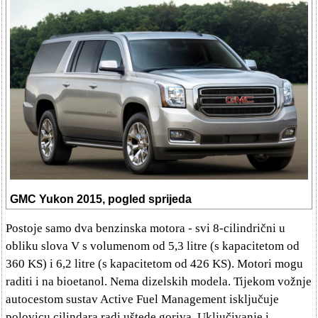
GMC Yukon 2015, pogled sprijeda
Postoje samo dva benzinska motora - svi 8-cilindrični u
obliku slova V s volumenom od 5,3 litre (s kapacitetom od
360 KS) i 6,2 litre (s kapacitetom od 426 KS). Motori mogu
raditi i na bioetanol. Nema dizelskih modela. Tijekom vožnje
autocestom sustav Active Fuel Management isključuje
polovicu cilindara radi uštede goriva. Uključivanje i