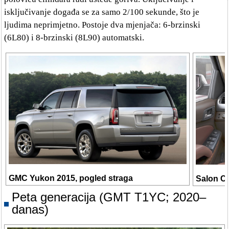
isključivanje događa se za samo 2/100 sekunde, što je
ljudima neprimjetno. Postoje dva mjenjača: 6-brzinski
(6L80) i 8-brzinski (8L90) automatski.
GMC Yukon 2015, pogled straga
Salon Ch
Peta generacija (GMT T1YC; 2020–
danas)