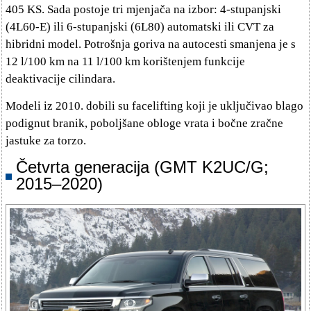
405 KS. Sada postoje tri mjenjača na izbor: 4-stupanjski
(4L60-E) ili 6-stupanjski (6L80) automatski ili CVT za
hibridni model. Potrošnja goriva na autocesti smanjena je s
12 l/100 km na 11 l/100 km korištenjem funkcije
deaktivacije cilindara.
Modeli iz 2010. dobili su facelifting koji je uključivao blago
podignut branik, poboljšane obloge vrata i bočne zračne
jastuke za torzo.
Četvrta generacija (GMT K2UC/G;
2015–2020)