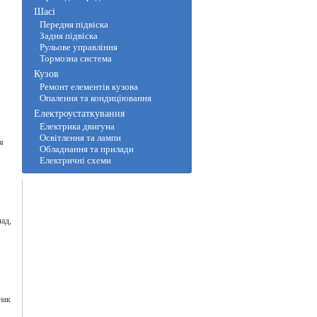
Шасі
Передня підвіска
Задня підвіска
Рульове управління
Тормозна система
Кузов
Ремонт елементів кузова
Опалення та кондиціювання
Електроустаткування
Електрика двигуна
Освітлення та лампи
я
Обладнання та прилади
Електричні схеми
ад,
нак