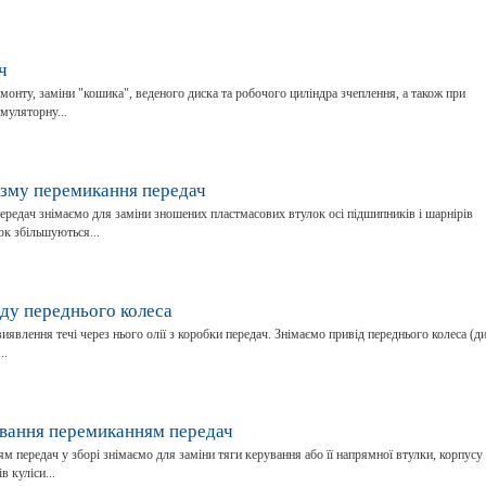
ч
монту, заміни "кошика", веденого диска та робочого циліндра зчеплення, а також при
муляторну...
ізму перемикання передач
редач знімаємо для заміни зношених пластмасових втулок осі підшипників і шарнірів
к збільшуються...
ду переднього колеса
явлення течі через нього олії з коробки передач. Знімаємо привід переднього колеса (ди
..
ування перемиканням передач
 передач у зборі знімаємо для заміни тяги керування або її напрямної втулки, корпусу
 куліси...