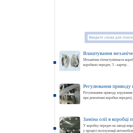
Влаштування механічн
Механічна п'ятиступінчаста коробк
коробкою передач; 3 - картер...
Регулювання приводу 
Регулювання приводу керування 
при демонтажі коробки передач), 
Заміна олії в коробці 
У коробку передач на заводі-вир
у процесі експлуатації автомобіл