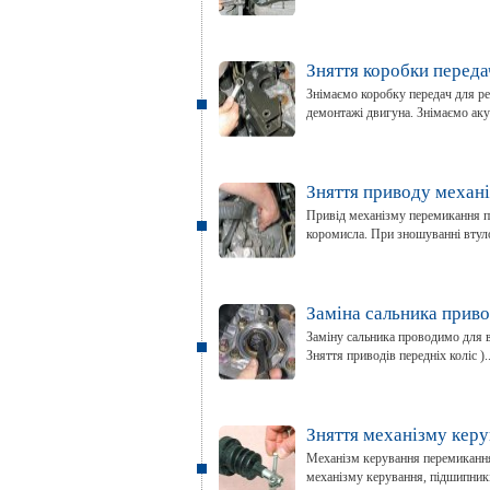
Зняття коробки переда
Знімаємо коробку передач для ре
демонтажі двигуна. Знімаємо аку
Зняття приводу механ
Привід механізму перемикання пе
коромисла. При зношуванні втуло
Заміна сальника приво
Заміну сальника проводимо для ви
Зняття приводів передніх коліс )..
Зняття механізму кер
Механізм керування перемиканням
механізму керування, підшипників