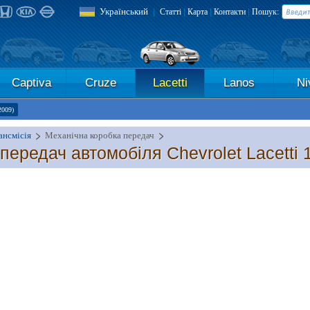
Український
|
|
|
|
Статті
Карта
Контакти
Пошук:
Captiva
Cruze
Lacetti
Lanos
Ni
2009)
ансмісія
Механічна коробка передач
ередач автомобіля Chevrolet Lacetti 