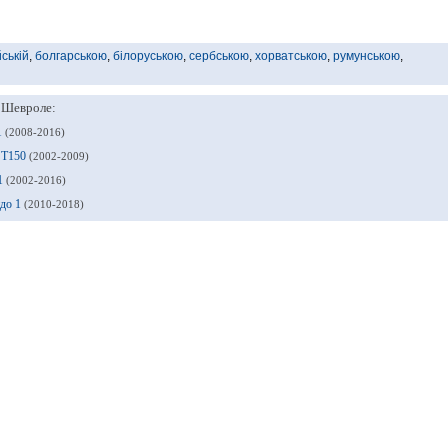
йській
,
болгарською
,
білоруською
,
сербською
,
хорватською
,
румунською
,
в Шевроле:
1
(2008-2016)
с Т150
(2002-2009)
 1
(2002-2016)
ндо 1
(2010-2018)