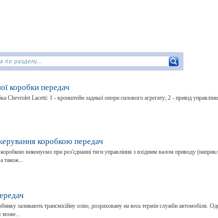
ої коробки передач
а Chevrolet Lacetti: 1 - кронштейн задньої опори силового агрегату; 2 - привід управлінн
керування коробкою передач
коробкою виконуємо при роз'єднанні тяги управління з вхідним валом приводу (наприкл
а також...
передач
обнику заливають трансмісійну олію, розраховану на весь термін служби автомобіля. Од
я може...