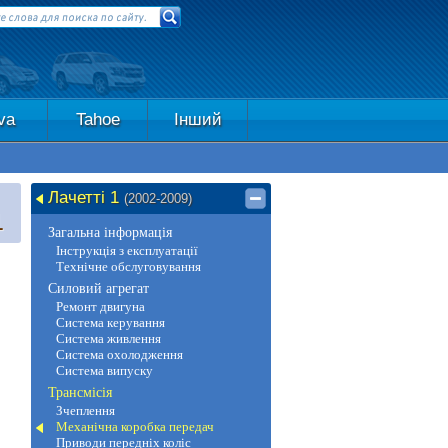
va
Tahoe
Інший
Лачетті 1
(2002-2009)
1
Загальна інформація
Інструкція з експлуатації
Технічне обслуговування
Силовий агрегат
Ремонт двигуна
Система керування
Система живлення
Система охолодження
Система випуску
Трансмісія
Зчеплення
Механічна коробка передач
Приводи передніх коліс