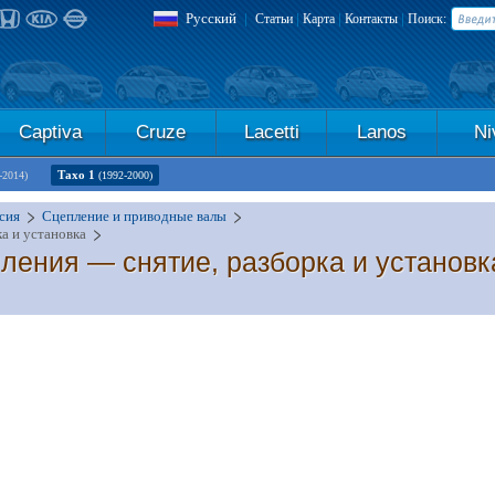
Русский
|
|
|
|
Статьи
Карта
Контакты
Поиск:
Captiva
Cruze
Lacetti
Lanos
Ni
Тахо 1
-2014)
(1992-2000)
сия
Сцепление и приводные валы
а и установка
ления — снятие, разборка и установк