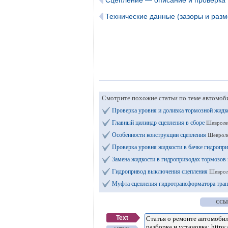
Сцепление — описание и проверка
Технические данные (зазоры и разм
Смотрите похожие статьи по теме автомоб
Проверка уровня и доливка тормозной жидк
Главный цилиндр сцепления в сборе
Шевроле
Особенности конструкции сцепления
Шевроле
Проверка уровня жидкости в бачке гидропр
Замена жидкости в гидроприводах тормозов
Гидропривод выключения сцепления
Шеврол
Муфта сцепления гидротрансформатора тра
ССЫ
Text