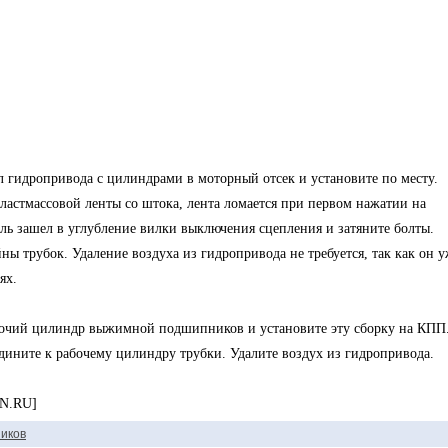
зел гидропривода с цилиндрами в моторный отсек и установите по месту.
ластмассовой ленты со штока, лента ломается при первом нажатии на
ель зашел в углубление вилки выключения сцепления и затяните болты.
ы трубок. Удаление воздуха из гидропривода не требуется, так как он у
ях.
рабочий цилиндр выжимной подшипников и установите эту сборку на КПП
дините к рабочему цилиндру трубки. Удалите воздух из гидропривода.
AN.RU]
иков