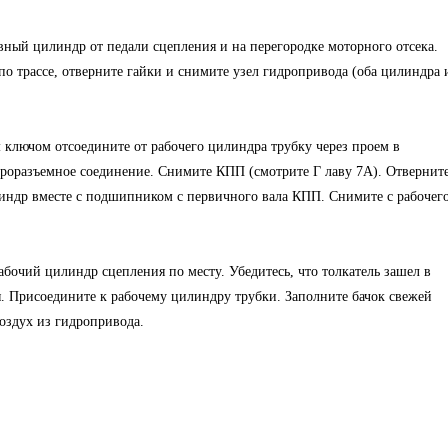
авный цилиндр от педали сцепления и на перегородке моторного отсека.
 трассе, отверните гайки и снимите узел гидропривода (оба цилиндра 
м ключом отсоедините от рабочего цилиндра трубку через проем в
троразъемное соединение. Снимите КПП (смотрите Г лаву 7А). Отвернит
индр вместе с подшипником с первичного вала КПП. Снимите с рабочег
 рабочий цилиндр сцепления по месту. Убедитесь, что толкатель зашел в
. Присоедините к рабочему цилиндру трубки. Заполните бачок свежей
оздух из гидропривода.