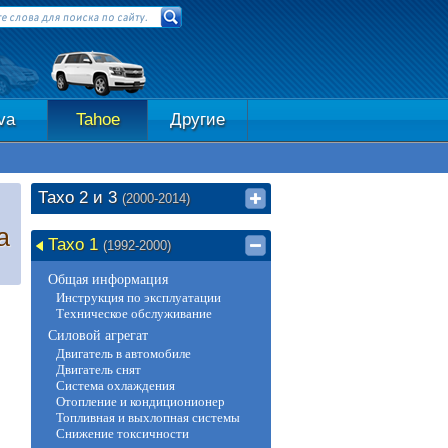
va
Tahoe
Другие
Тахо 2 и 3
(2000-2014)
а
Тахо 1
(1992-2000)
Общая информация
Инструкция по эксплуатации
Техническое обслуживание
Силовой агрегат
Двигатель в автомобиле
Двигатель снят
Система охлаждения
Отопление и кондиционионер
Топливная и выхлопная системы
Снижение токсичности