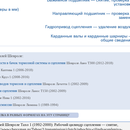
Выжимной подшипник — снятие, проверка
установ
еры в мм)
Направляющий подшипник — проверка
заме
Гидропривод сцепления — удаление возду
Карданные валы и карданные шарниры
общие сведен
илей Шевроле:
ости в бачок тормозной системы и сцепления
Шевроле Авео Т300 (2012-2018)
 Каптива 1 (2006-2018)
 Круз 1 (2008-2016)
иводов тормозов и сцепления
Шевроле Лачетти 1 (2002-2009)
 и сцепления
Шевроле Ланос Т150 (2002-2009)
е Нива 1 (2002-2016)
нсмиссии
Шевроле Люмина 1 (1989-1994)
ЛКА В РАЗНЫХ ФОРМАТАХ НА ЭТУ СТРАНИЦУ