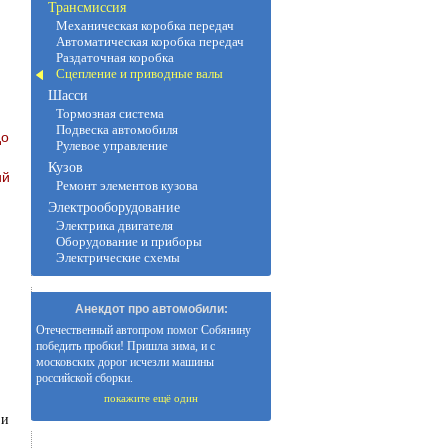
Трансмиссия
Механическая коробка передач
Автоматическая коробка передач
Раздаточная коробка
Сцепление и приводные валы
Шасси
Тормозная система
Подвеска автомобиля
до
Рулевое управление
Кузов
ий
Ремонт элементов кузова
Электрооборудование
Электрика двигателя
Оборудование и приборы
Электрические схемы
Анекдот про автомобили:
Отечественный автопром помог Собянину
победить пробки! Пришла зима, и с
московских дорог исчезли машины
российской сборки.
покажите ещё один
 и