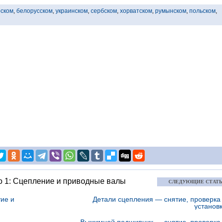
рском
,
белорусском
,
украинском
,
сербском
,
хорватском
,
румынском
,
польском
,
о 1: Сцепление и приводные валы
СЛЕДУЮЩИЕ СТАТ
ие и
Детали сцепления — снятие, проверка
установ