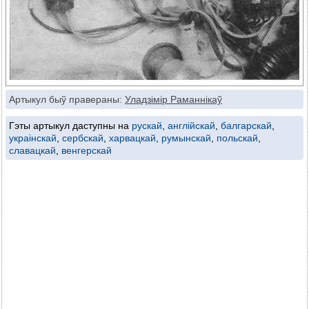
Артыкул быў правераны:
Уладзімір Раманнікаў
Гэты артыкул даступны на
рускай
,
англійскай
,
балгарскай
,
украінскай
,
сербскай
,
харвацкай
,
румынскай
,
польскай
,
славацкай
,
венгерскай