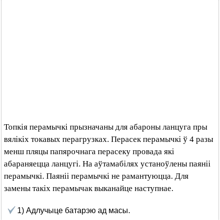
Топкія перамычкі прызначаны для абароны ланцуга пры
вялікіх токавых перагрузках. Перасек перамычкі ў 4 разы
менш пляцы папярочнага перасеку провада які
абараняецца ланцугі. На аўтамабілях устаноўлены паяніі
перамычкі. Паяніі перамычкі не рамантуюцца. Для
замены такіх перамычак выканайце наступнае.
1) Адлучыце батарэю ад масы.