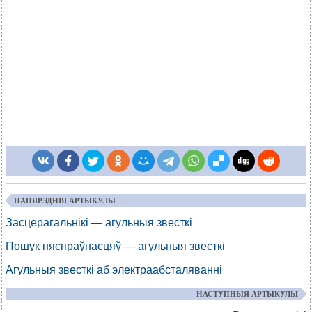
ПАПЯРЭДНІЯ АРТЫКУЛЫ
Засцерагальнікі — агульныя звесткі
Пошук няспраўнасцяў — агульныя звесткі
Агульныя звесткі аб электраабсталяванні
НАСТУПНЫЯ АРТЫКУЛЫ