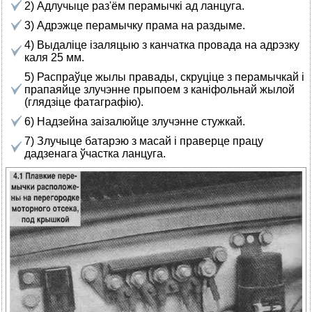
2) Адлучыце раз'ём перамычкі ад ланцуга.
3) Адрэжце перамычку прама на раздыме.
4) Выдаліце ізаляцыю з канчатка провада на адрэзку
каля 25 мм.
5) Распраўце жылы правады, скруціце з перамычкай і
прапаяйце злучэнне прыпоем з каніфольнай жылой
(глядзіце фатаграфію).
6) Надзейна заізалюйце злучэнне стужкай.
7) Злучыце батарэю з масай і праверце працу
дадзенага ўчастка ланцуга.