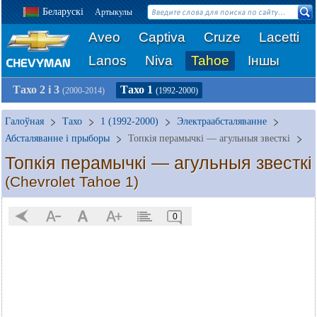
Беларускі
Артыкулы
Aveo
Captiva
Cruze
Lacetti
Lanos
Niva
Tahoe
Іншы
Тахо 2 і 3
Тахо 1
(2000-2014)
(1992-2000)
Галоўная
Тахо
1 (1992-2000)
Электраабсталяванне
Абсталяванне і прыборы
Топкія перамычкі — агульныя звесткі
Топкія перамычкі — агульныя звесткі
(Chevrolet Tahoe 1)
0