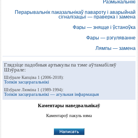
Размыкальнікі
Перарывальнік паказальнікаў павароту і аварыйнай
сігналізацыі — праверка і замена
Фары — зняцце і ўстаноўка
Фары — рэгуляванне
Лямпы — замена
Глядзіце падобныя артыкулы па тэме аўтамабіляў
Шэўрале:
Шэўрале Капціва 1 (2006-2018):
Топкія засцерагальнікі
Шэўрале Люміна 1 (1989-1994):
Топкія засцерагальнікі — агульная інфармацыя
Каментары наведвальнікаў
Каментароў пакуль няма