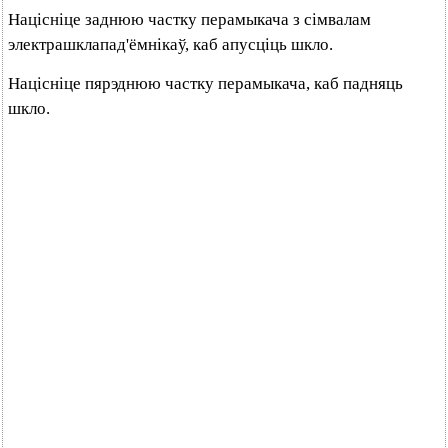
Націсніце заднюю частку перамыкача з сімвалам
электрашклапад'ёмнікаў, каб апусціць шкло.
Націсніце пярэднюю частку перамыкача, каб падняць
шкло.