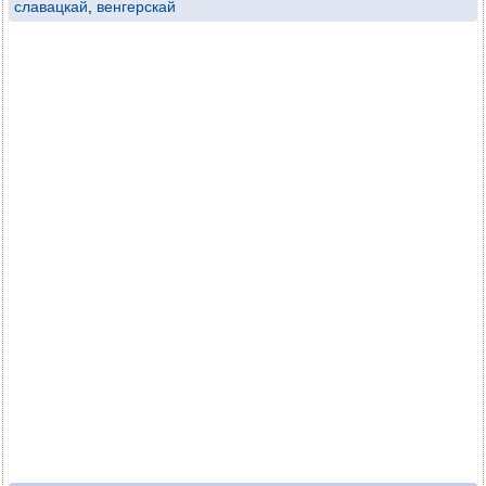
славацкай
,
венгерскай