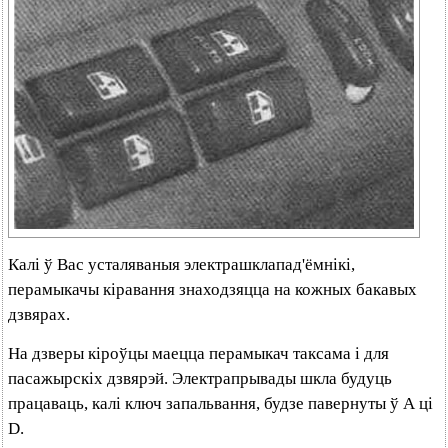
Калі ў Вас усталяваныя электрашклапад'ёмнікі,
перамыкачы кіравання знаходзяцца на кожных бакавых
дзвярах.
На дзверы кіроўцы маецца перамыкач таксама і для
пасажырскіх дзвярэй. Электрапрывады шкла будуць
працаваць, калі ключ запальвання, будзе павернуты ў А ці
D.