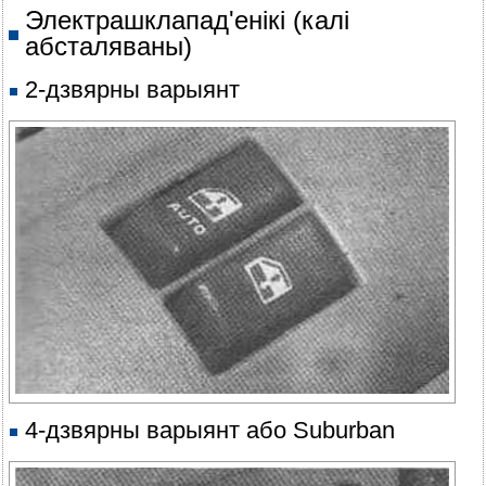
Электрашклапад'енікі (калі
абсталяваны)
2-дзвярны варыянт
4-дзвярны варыянт або Suburban