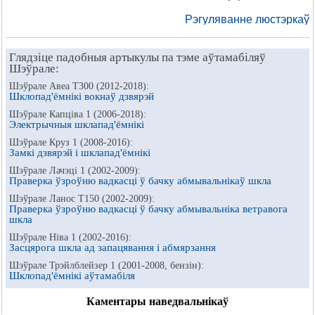
Рэгуляванне люстэркаў
Глядзіце падобныя артыкулы па тэме аўтамабіляў
Шэўрале:
Шэўрале Авеа Т300 (2012-2018):
Шклопад'ёмнікі вокнаў дзвярэй
Шэўрале Капціва 1 (2006-2018):
Электрычныя шклапад'ёмнікі
Шэўрале Круз 1 (2008-2016):
Замкі дзвярэй і шклапад'ёмнікі
Шэўрале Лачэці 1 (2002-2009):
Праверка ўзроўню вадкасці ў бачку абмывальнікаў шкла
Шэўрале Ланос Т150 (2002-2009):
Праверка ўзроўню вадкасці ў бачку абмывальніка ветравога
шкла
Шэўрале Ніва 1 (2002-2016):
Засцярога шкла ад запацявання і абмярзання
Шэўрале Трэйлблейзер 1 (2001-2008, бензін):
Шклопад'ёмнікі аўтамабіля
Каментары наведвальнікаў