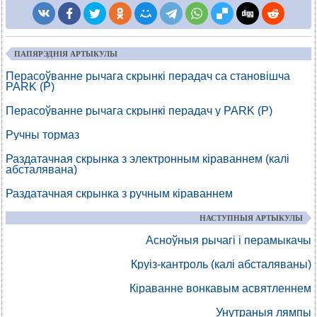
ПАПЯРЭДНІЯ АРТЫКУЛЫ
Перасоўванне рычага скрынкі перадач са становішча
PARK (P)
Перасоўванне рычага скрынкі перадач у PARK (Р)
Ручны тормаз
Раздатачная скрынка з электронным кіраваннем (калі
абсталявана)
Раздатачная скрынка з ручным кіраваннем
НАСТУПНЫЯ АРТЫКУЛЫ
Асноўныя рычагі і перамыкачы
Круіз-кантроль (калі абсталяваны)
Кіраванне вонкавым асвятленнем
Унутраныя лямпы