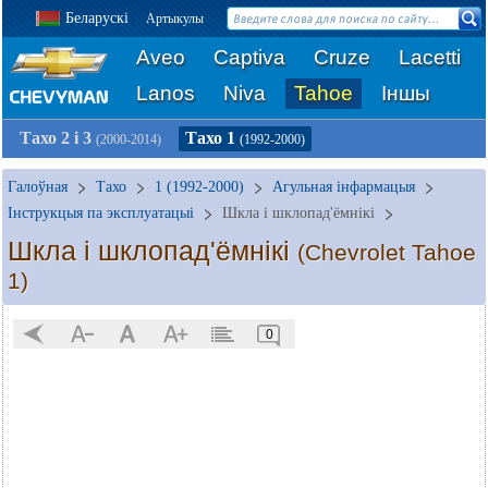
Беларускі
Артыкулы
Aveo
Captiva
Cruze
Lacetti
Lanos
Niva
Tahoe
Іншы
Тахо 2 і 3
Тахо 1
(2000-2014)
(1992-2000)
Галоўная
Тахо
1 (1992-2000)
Агульная інфармацыя
Інструкцыя па эксплуатацыі
Шкла і шклопад'ёмнікі
Шкла і шклопад'ёмнікі
(Chevrolet Tahoe
1)
0