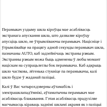
Перамыкач уздыму шкла кіроўцы мае асаблівасць
экстранага апускання шкла, што дазваляе кіроўцу
апусціць шкло, не ўтрымліваючы перамыкач. Націсніце і
ўтрымлівайце на працягу адной секунды перамыкач шкла,
пазначаны AUTO, каб задзейнічаць экстраны рэжым.
Экстранны рэжым можа быць адменены ў любы момант
націскам на супрацьлеглы бок перамыкача. Каб адкрыць
шкло часткова, лёгенька стукніце па перамыкачы, калі
шкло будзе ў жаданай пазіцыі.
Калі ў Вас чатырохдзверны аўтамабіль і
электрашклапад'ёмнікі, аўтаматычны перамыкач мае
асаблівасць блакавання. Гэтая асаблівасць прадухіляе
магчымасць кіраваць заднімі шкламі акрамя як з пазіцыі