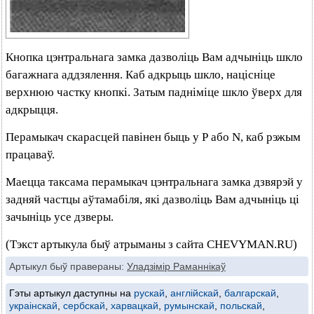
Кнопка цэнтральнага замка дазволіць Вам адчыніць шкло
багажнага аддзялення. Каб адкрыць шкло, націсніце
верхнюю частку кнопкі. Затым падніміце шкло ўверх для
адкрыцця.
Перамыкач скарасцей павінен быць у Р або N, каб рэжым
працаваў.
Маецца таксама перамыкач цэнтральнага замка дзвярэй у
задняй частцы аўтамабіля, які дазволіць Вам адчыніць ці
зачыніць усе дзверы.
(Тэкст артыкула быў атрыманы з сайта CHEVYMAN.RU)
Артыкул быў правераны:
Уладзімір Раманнікаў
Гэты артыкул даступны на
рускай
,
англійскай
,
балгарскай
,
украінскай
,
сербскай
,
харвацкай
,
румынскай
,
польскай
,