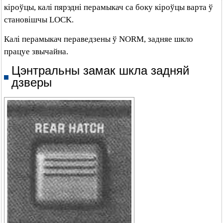
кіроўцы, калі пярэдні перамыкач са боку кіроўцы варта ў
становішчы LOCK.
Калі перамыкач пераведзены ў NORM, задняе шкло
працуе звычайна.
Цэнтральны замак шкла задняй
дзверы