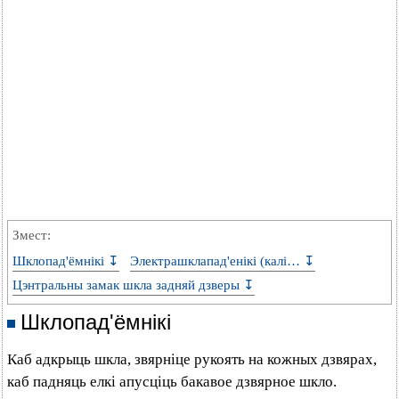
Змест:
Шклопад'ёмнікі ↧
Электрашклапад'енікі (калі… ↧
Цэнтральны замак шкла задняй дзверы ↧
Шклопад'ёмнікі
Каб адкрыць шкла, звярніце рукоять на кожных дзвярах,
каб падняць елкі апусціць бакавое дзвярное шкло.