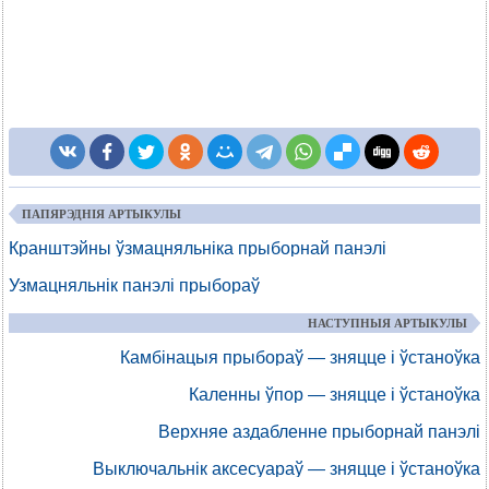
ПАПЯРЭДНІЯ АРТЫКУЛЫ
Кранштэйны ўзмацняльніка прыборнай панэлі
Узмацняльнік панэлі прыбораў
НАСТУПНЫЯ АРТЫКУЛЫ
Камбінацыя прыбораў — зняцце і ўстаноўка
Каленны ўпор — зняцце і ўстаноўка
Верхняе аздабленне прыборнай панэлі
Выключальнік аксесуараў — зняцце і ўстаноўка