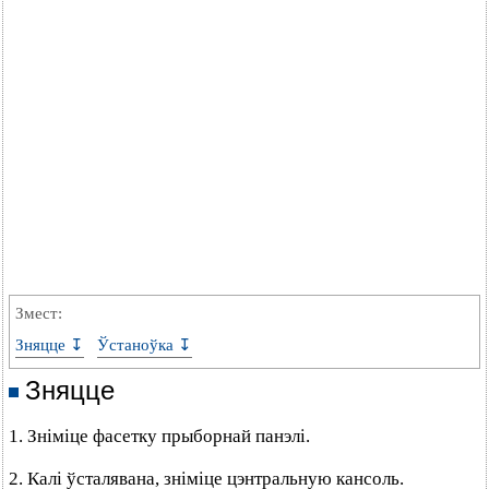
Змест:
Зняцце ↧
Ўстаноўка ↧
Зняцце
1. Зніміце фасетку прыборнай панэлі.
2. Калі ўсталявана, зніміце цэнтральную кансоль.