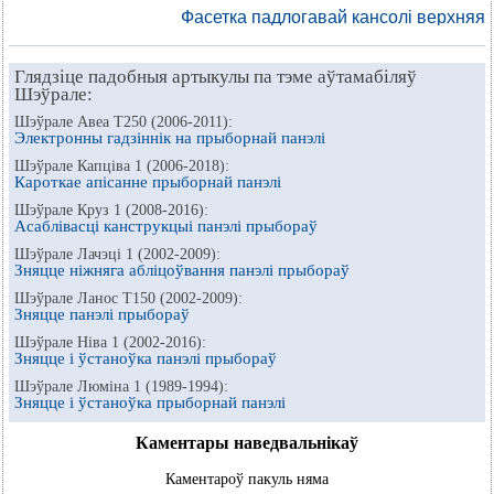
Фасетка падлогавай кансолі верхняя
Глядзіце падобныя артыкулы па тэме аўтамабіляў
Шэўрале:
Шэўрале Авеа Т250 (2006-2011):
Электронны гадзіннік на прыборнай панэлі
Шэўрале Капціва 1 (2006-2018):
Кароткае апісанне прыборнай панэлі
Шэўрале Круз 1 (2008-2016):
Асаблівасці канструкцыі панэлі прыбораў
Шэўрале Лачэці 1 (2002-2009):
Зняцце ніжняга абліцоўвання панэлі прыбораў
Шэўрале Ланос Т150 (2002-2009):
Зняцце панэлі прыбораў
Шэўрале Ніва 1 (2002-2016):
Зняцце і ўстаноўка панэлі прыбораў
Шэўрале Люміна 1 (1989-1994):
Зняцце і ўстаноўка прыборнай панэлі
Каментары наведвальнікаў
Каментароў пакуль няма