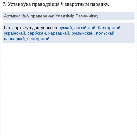
7. Устаноўка праводзіцца ў зваротным парадку.
Артыкул быў правераны:
Уладзімір Раманнікаў
Гэты артыкул даступны на
рускай
,
англійскай
,
балгарскай
,
украінскай
,
сербскай
,
харвацкай
,
румынскай
,
польскай
,
славацкай
,
венгерскай