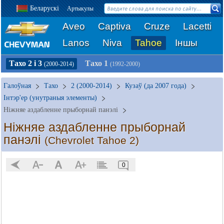
Беларускі
Артыкулы
Aveo
Captiva
Cruze
Lacetti
Lanos
Niva
Tahoe
Іншы
Тахо 2 і 3
Тахо 1
(2000-2014)
(1992-2000)
Галоўная
Тахо
2 (2000-2014)
Кузаў (да 2007 года)
Інтэр'ер (унутраныя элементы)
Ніжняе аздабленне прыборнай панэлі
Ніжняе аздабленне прыборнай
панэлі
(Chevrolet Tahoe 2)
0