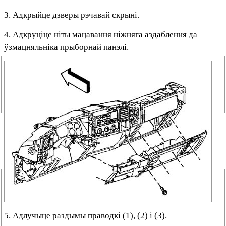
3. Адкрыйце дзверы рэчавай скрыні.
4. Адкруціце ніты мацавання ніжняга аздаблення да
ўзмацняльніка прыборнай панэлі.
5. Адлучыце раздымы праводкі (1), (2) і (3).