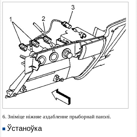
6. Зніміце ніжняе аздабленне прыборнай панэлі.
Ўстаноўка