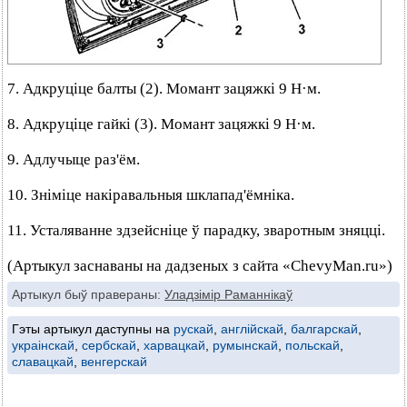
7. Адкруціце балты (2). Момант зацяжкі 9 Н·м.
8. Адкруціце гайкі (3). Момант зацяжкі 9 Н·м.
9. Адлучыце раз'ём.
10. Зніміце накіравальныя шклапад'ёмніка.
11. Усталяванне здзейсніце ў парадку, зваротным зняцці.
(Артыкул заснаваны на дадзеных з сайта «ChevyMan.ru»)
Артыкул быў правераны:
Уладзімір Раманнікаў
Гэты артыкул даступны на
рускай
,
англійскай
,
балгарскай
,
украінскай
,
сербскай
,
харвацкай
,
румынскай
,
польскай
,
славацкай
,
венгерскай