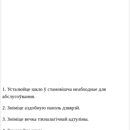
1. Усталюйце шкло ў становішча неабходнае для
абслугоўвання.
2. Зніміце аздобную панэль дзвярэй.
3. Зніміце вечка тэхналагічнай адтуліны.