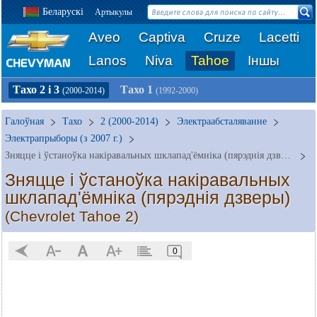
Беларускі
Артыкулы
Aveo
Captiva
Cruze
Lacetti
Lanos
Niva
Tahoe
Іншы
Тахо 2 і 3
Тахо 1
(2000-2014)
(1992-2000)
Галоўная
Тахо
2 (2000-2014)
Электраабсталяванне
Электрапрыборы (з 2007 г.)
Зняцце і ўстаноўка накіравальных шклапад'ёмніка (пярэднія дзверы)
Зняцце і ўстаноўка накіравальных
шклапад'ёмніка (пярэднія дзверы)
(Chevrolet Tahoe 2)
0