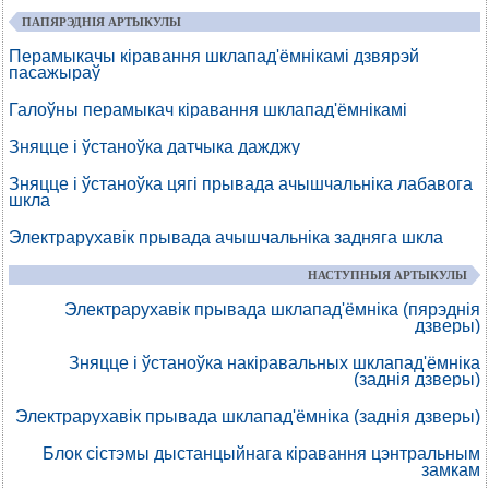
ПАПЯРЭДНІЯ АРТЫКУЛЫ
Перамыкачы кіравання шклапад'ёмнікамі дзвярэй
пасажыраў
Галоўны перамыкач кіравання шклапад'ёмнікамі
Зняцце і ўстаноўка датчыка дажджу
Зняцце і ўстаноўка цягі прывада ачышчальніка лабавога
шкла
Электрарухавік прывада ачышчальніка задняга шкла
НАСТУПНЫЯ АРТЫКУЛЫ
Электрарухавік прывада шклапад'ёмніка (пярэднія
дзверы)
Зняцце і ўстаноўка накіравальных шклапад'ёмніка
(заднія дзверы)
Электрарухавік прывада шклапад'ёмніка (заднія дзверы)
Блок сістэмы дыстанцыйнага кіравання цэнтральным
замкам