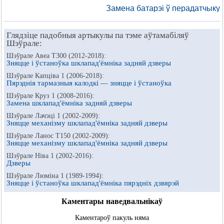
Замена батарэі ў перадатчыку
Глядзіце падобныя артыкулы па тэме аўтамабіляў
Шэўрале:
Шэўрале Авеа Т300 (2012-2018):
Зняцце і ўстаноўка шклапад'ёмніка задняй дзверы
Шэўрале Капціва 1 (2006-2018):
Пярэднія тармазныя калодкі — зняцце і ўстаноўка
Шэўрале Круз 1 (2008-2016):
Замена шклапад'ёмніка задняй дзверы
Шэўрале Лачэці 1 (2002-2009):
Зняцце механізму шклапад'ёмніка задняй дзверы
Шэўрале Ланос Т150 (2002-2009):
Зняцце механізму шклапад'ёмніка задняй дзверы
Шэўрале Ніва 1 (2002-2016):
Дзверы
Шэўрале Люміна 1 (1989-1994):
Зняцце і ўстаноўка шклапад'ёмніка пярэдніх дзвярэй
Каментары наведвальнікаў
Каментароў пакуль няма