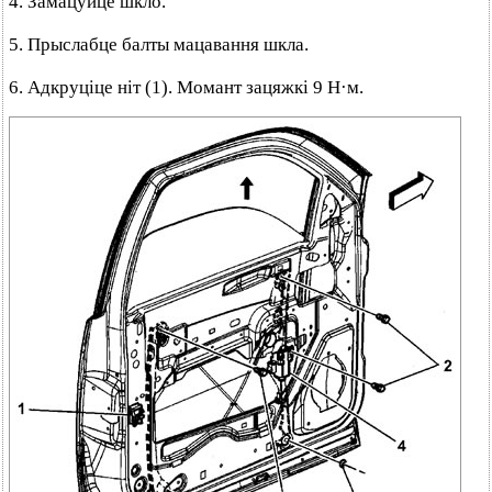
4. Замацуйце шкло.
5. Прыслабце балты мацавання шкла.
6. Адкруціце ніт (1). Момант зацяжкі 9 Н·м.