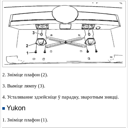
2. Зніміце плафон (2).
3. Выміце лямпу (3).
4. Усталяванне здзейсніце ў парадку, зваротным зняцці.
Yukon
1. Зніміце плафон (1).