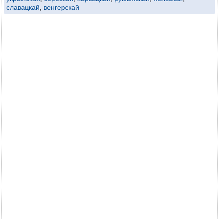
славацкай
,
венгерскай