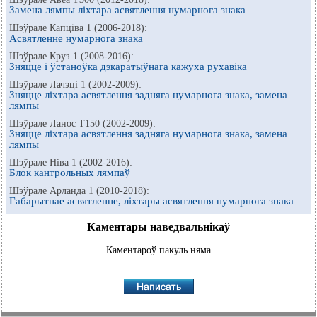
Замена лямпы ліхтара асвятлення нумарнога знака
Шэўрале Капціва 1 (2006-2018):
Асвятленне нумарнога знака
Шэўрале Круз 1 (2008-2016):
Зняцце і ўстаноўка дэкаратыўнага кажуха рухавіка
Шэўрале Лачэці 1 (2002-2009):
Зняцце ліхтара асвятлення задняга нумарнога знака, замена
лямпы
Шэўрале Ланос Т150 (2002-2009):
Зняцце ліхтара асвятлення задняга нумарнога знака, замена
лямпы
Шэўрале Ніва 1 (2002-2016):
Блок кантрольных лямпаў
Шэўрале Арланда 1 (2010-2018):
Габарытнае асвятленне, ліхтары асвятлення нумарнога знака
Каментары наведвальнікаў
Каментароў пакуль няма