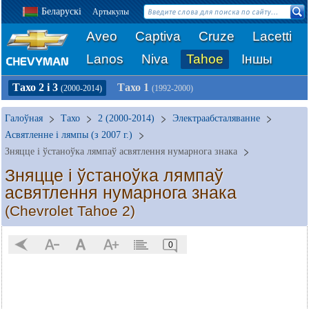
Беларускі
Артыкулы
Aveo
Captiva
Cruze
Lacetti
Lanos
Niva
Tahoe
Іншы
Тахо 2 і 3
Тахо 1
(2000-2014)
(1992-2000)
Галоўная
Тахо
2 (2000-2014)
Электраабсталяванне
Асвятленне і лямпы (з 2007 г.)
Зняцце і ўстаноўка лямпаў асвятлення нумарнога знака
Зняцце і ўстаноўка лямпаў
асвятлення нумарнога знака
(Chevrolet Tahoe 2)
0