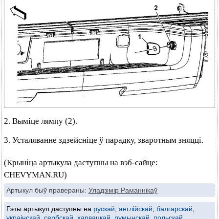
2. Выміце лямпу (2).
3. Усталяванне здзейсніце ў парадку, зваротным зняцці.
(Крыніца артыкула даступны на вэб-сайце:
CHEVYMAN.RU)
Артыкул быў правераны:
Уладзімір Раманнікаў
Гэты артыкул даступны на
рускай
,
англійскай
,
балгарскай
,
украінскай
,
сербскай
,
харвацкай
,
румынскай
,
польскай
,