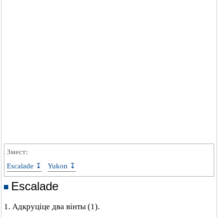
Змест:
Escalade ↧
Yukon ↧
Escalade
1. Адкруціце два вінты (1).