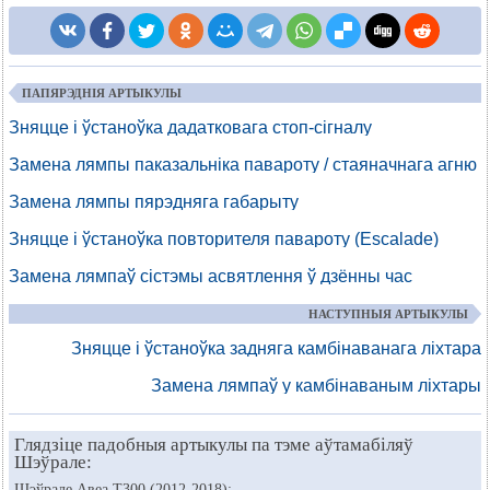
ПАПЯРЭДНІЯ АРТЫКУЛЫ
Зняцце і ўстаноўка дадатковага стоп-сігналу
Замена лямпы паказальніка павароту / стаяначнага агню
Замена лямпы пярэдняга габарыту
Зняцце і ўстаноўка повторителя павароту (Escalade)
Замена лямпаў сістэмы асвятлення ў дзённы час
НАСТУПНЫЯ АРТЫКУЛЫ
Зняцце і ўстаноўка задняга камбінаванага ліхтара
Замена лямпаў у камбінаваным ліхтары
Глядзіце падобныя артыкулы па тэме аўтамабіляў
Шэўрале:
Шэўрале Авеа Т300 (2012-2018):