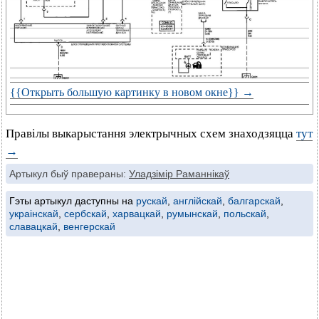
{{Открыть большую картинку в новом окне}} →
Правілы выкарыстання электрычных схем знаходзяцца
тут
→
Артыкул быў правераны:
Уладзімір Раманнікаў
Гэты артыкул даступны на
рускай
,
англійскай
,
балгарскай
,
украінскай
,
сербскай
,
харвацкай
,
румынскай
,
польскай
,
славацкай
,
венгерскай