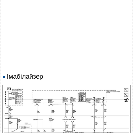
Імабілайзер