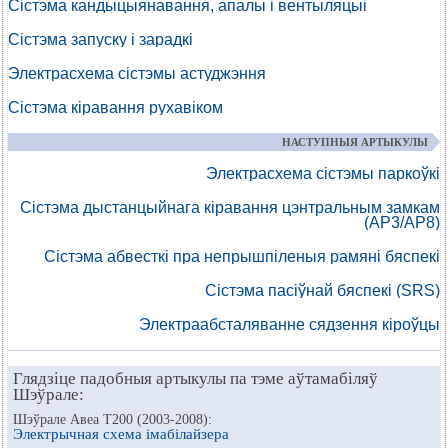
Сістэма кандыцыянавання, апалы і вентыляцыі
Сістэма запуску і зарадкі
Электрасхема сістэмы астуджэння
Сістэма кіравання рухавіком
НАСТУПНЫЯ АРТЫКУЛЫ
Электрасхема сістэмы паркоўкі
Сістэма дыстанцыйнага кіравання цэнтральным замкам
(АР3/АР8)
Сістэма абвесткі пра непрышпіленыя рамяні бяспекі
Сістэма пасіўнай бяспекі (SRS)
Электраабсталяванне сядзення кіроўцы
Глядзіце падобныя артыкулы па тэме аўтамабіляў
Шэўрале:
Шэўрале Авеа Т200 (2003-2008):
Электрычная схема імабілайзера