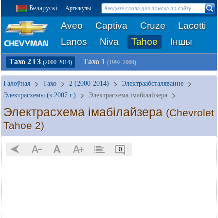
Беларускі
Артыкулы
Aveo
Captiva
Cruze
Lacetti
Lanos
Niva
Tahoe
Іншы
Тахо 2 і 3
Тахо 1
(2000-2014)
(1992-2000)
Галоўная
Тахо
2 (2000-2014)
Электраабсталяванне
Электрасхемы (з 2007 г.)
Электрасхема імабілайзера
Электрасхема імабілайзера
(Chevrolet
Tahoe 2)
0