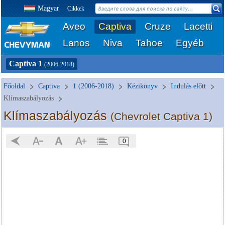
Magyar
Cikkek
Aveo
Captiva
Cruze
Lacetti
Lanos
Niva
Tahoe
Egyéb
Captiva 1
(2006-2018)
Főoldal
Captiva
1 (2006-2018)
Kézikönyv
Indulás előtt
Klímaszabályozás
Klímaszabályozás
(Chevrolet Captiva 1)
0