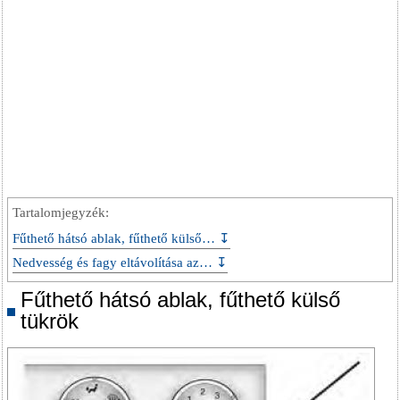
Tartalomjegyzék:
Fűthető hátsó ablak, fűthető külső… ↧
Nedvesség és fagy eltávolítása az… ↧
Fűthető hátsó ablak, fűthető külső
tükrök