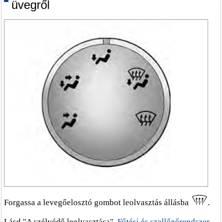
üvegről
Forgassa a levegőelosztó gombot leolvasztás állásba
.
Lásd "A szélvédő leolvasztása",
Fűtési és szellőzőrendszer
.