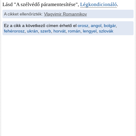
Lásd "A szélvédő páramentesítése",
Légkondicionáló
.
A cikket ellenőrizték:
Vlagyimir Romannikov
Ez a cikk a következő címen érhető el
orosz
,
angol
,
bolgár
,
fehérorosz
,
ukrán
,
szerb
,
horvát
,
román
,
lengyel
,
szlovák