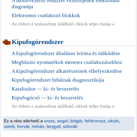
A motorvezérlő rendszer vezérlőjének elektromos
diagramja
Elektromos csatlakozó blokkok
Az ebben a szakaszban található cikkek teljes listája
»
Kipufogórendszer
A kipufogórendszer általános leírása és működése
Meghúzási nyomatékok menetes csatlakozásokhoz
A kipufogórendszer alkatrészeinek elhelyezkedése
Kipufogórendszer hibáinak diagnosztikája
Katalizátor — ki- és beszerelés
Kipufogócső — ki- és beszerelés
Az ebben a szakaszban található cikkek teljes listája
»
Ez a rész elérhető a
orosz
,
angol
,
bolgár
,
fehérorosz
,
ukrán
,
szerb
,
horvát
,
román
,
lengyel
,
szlovák