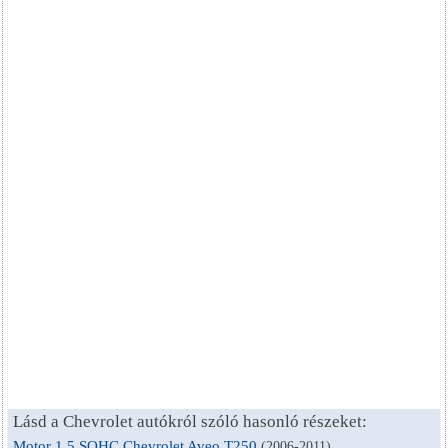
Lásd a Chevrolet autókról szóló hasonló részeket:
Motor 1.5 SOHC Chevrolet Aveo T250
(2006-2011)