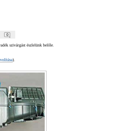
0
yadék szivárgást észlelünk belőle.
volítása
).