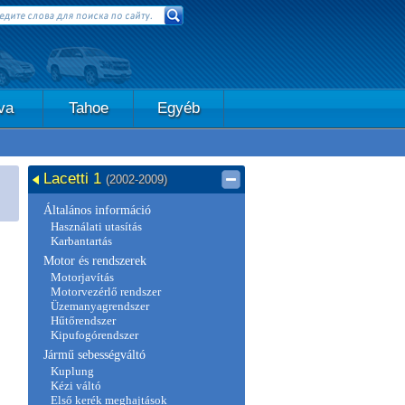
va
Tahoe
Egyéb
Lacetti 1
(2002-2009)
Általános információ
Használati utasítás
Karbantartás
Motor és rendszerek
Motorjavítás
Motorvezérlő rendszer
Üzemanyagrendszer
Hűtőrendszer
Kipufogórendszer
Jármű sebességváltó
Kuplung
Kézi váltó
Első kerék meghajtások