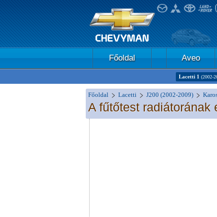
Főoldal
Aveo
Lacetti 1
(2002-2
Főoldal
Lacetti
J200 (2002-2009)
Karos
A fűtőtest radiátorának 