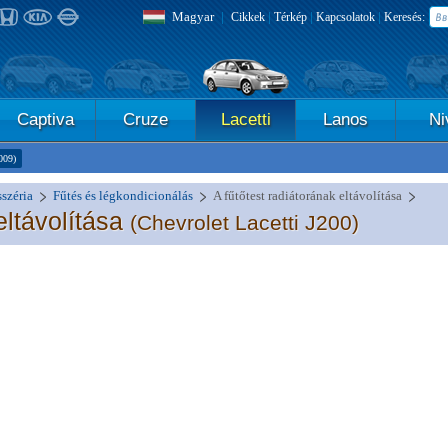
Magyar
|
|
|
|
Cikkek
Térkép
Kapcsolatok
Keresés:
Captiva
Cruze
Lacetti
Lanos
Ni
009)
széria
Fűtés és légkondicionálás
A fűtőtest radiátorának eltávolítása
eltávolítása
(Chevrolet Lacetti J200)