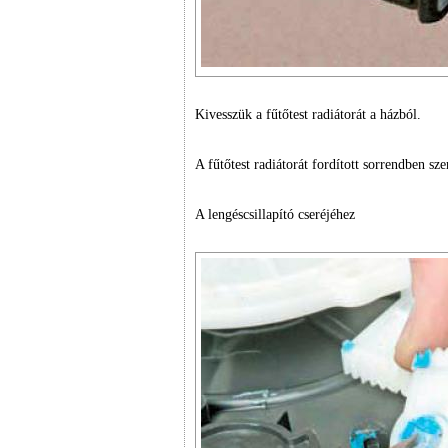
Kivesszük a fűtőtest radiátorát a házból.
A fűtőtest radiátorát fordított sorrendben sze
A lengéscsillapító cseréjéhez