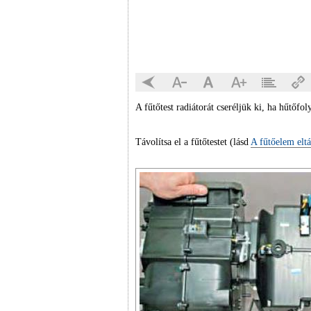
A fűtőtest radiátorát cseréljük ki, ha hűtőfol
Távolítsa el a fűtőtestet (lásd
A fűtőelem eltá