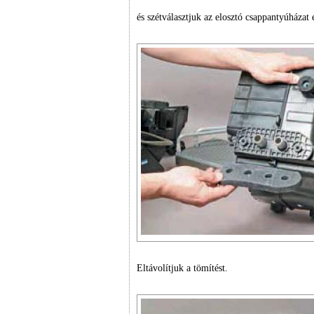
és szétválasztjuk az elosztó csappantyúházat é
Eltávolítjuk a tömítést.