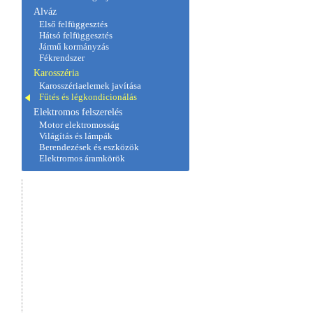
Alváz
Első felfüggesztés
Hátsó felfüggesztés
Jármű kormányzás
Fékrendszer
Karosszéria
Karosszériaelemek javítása
Fűtés és légkondicionálás
Elektromos felszerelés
Motor elektromosság
Világítás és lámpák
Berendezések és eszközök
Elektromos áramkörök