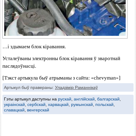
…і здымаем блок кіравання.
Усталеўваны электронны блок кіравання ў зваротнай
паслядоўнасці.
[Тэкст артыкула быў атрыманы з сайта: «chevyman»]
Артыкул быў правераны:
Уладзімір Раманнікаў
Гэты артыкул даступны на
рускай
,
англійскай
,
балгарскай
,
украінскай
,
сербскай
,
харвацкай
,
румынскай
,
польскай
,
славацкай
,
венгерскай