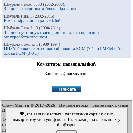
Шэўрале Ланос Т150 (2002-2009):
Зняцце электроннага блока кіравання
Шэўрале Ніва 1 (2002-2016):
Рычагі кіравання трансмісіяй
Шэўрале Тахо 2 і 3 (2000-2014):
Зняцце і ўстаноўка электроннага блока кіравання
электраабсталяваннем
Шэўрале Люміна 1 (1989-1994):
ППЗУ блока электроннага кіравання ЕСМ (3,1 л) і МЕМ-CAL
блока РСМ (3,8 л)
Каментары наведвальнікаў
Каментароў пакуль няма
ChevyMan.ru © 2017-2026
Поўная версія
Зваротная сувязь
·
·
·
Пошук па сайце
Цікава пачытаць
Мапа сайту
·
·
🛡️ Для вашай бяспекі і паляпшэння сэрвісу сайт
выкарыстоўвае кукі-файлы. Вы можаце адключыць іх у
Aveo
Aveo
Aveo
2003-2008
·
2006-2011
·
2012-2018
·
браўзэры.
Captiva
Cruze
Lacetti
2006-2018
·
2008-2016
·
2002-2009
·
Lanos
Niva
Tahoe
2002-2009
·
2002-2016
·
1992-2000
·