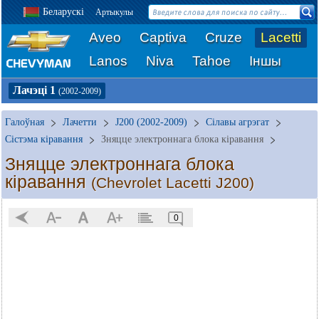
Беларускі
Артыкулы
Aveo
Captiva
Cruze
Lacetti
Lanos
Niva
Tahoe
Іншы
Лачэці 1
(2002-2009)
Галоўная
Лачетти
J200 (2002-2009)
Сілавы агрэгат
Сістэма кіравання
Зняцце электроннага блока кіравання
Зняцце электроннага блока
кіравання
(Chevrolet Lacetti J200)
0