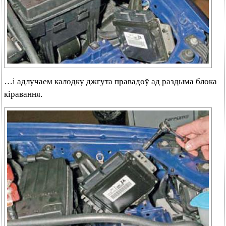
…і адлучаем калодку джгута правадоў ад раздыма блока
кіравання.