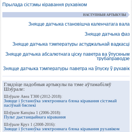
Прылада сістэмы кіравання рухавіком
НАСТУПНЫЯ АРТЫКУЛЫ
Зняцце датчыка становішча каленчатага вала
Зняцце датчыка фаз
Зняцце датчыка тэмпературы астуджальнай вадкасці
Зняцце датчыка абсалютнага ціску паветра ва ўпускным
трубаправодзе
Зняцце датчыка тэмпературы паветра на ўпуску ў рухавік
Глядзіце падобныя артыкулы па тэме аўтамабіляў
Шэўрале:
Шэўрале Авеа Т300 (2012-2018):
Зняцце і ўстаноўка электроннага блока кіравання сістэмай
пасіўнай бяспекі
Шэўрале Капціва 1 (2006-2018):
Пульт дыстанцыйнага кіравання
Шэўрале Круз 1 (2008-2016):
Зняцце і ўстаноўка электроннага блока кіравання рухавіком