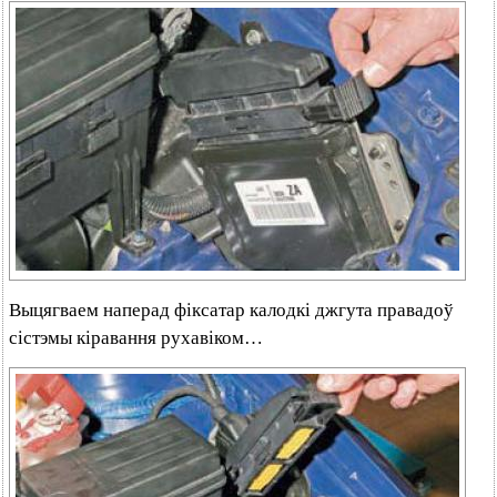
Выцягваем наперад фіксатар калодкі джгута правадоў
сістэмы кіравання рухавіком…