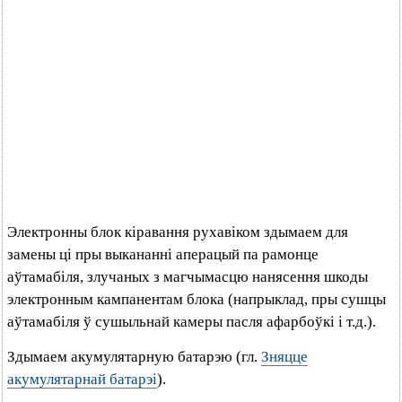
Электронны блок кіравання рухавіком здымаем для
замены ці пры выкананні аперацый па рамонце
аўтамабіля, злучаных з магчымасцю нанясення шкоды
электронным кампанентам блока (напрыклад, пры сушцы
аўтамабіля ў сушыльнай камеры пасля афарбоўкі і т.д.).
Здымаем акумулятарную батарэю (гл.
Зняцце
акумулятарнай батарэі
).