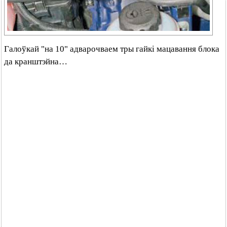
Галоўкай "на 10" адварочваем тры гайкі мацавання блока
да кранштэйна…