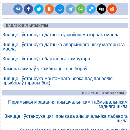
ПАПЯРЭДНІЯ АРТЫКУЛЫ
Зняцце і ўстаноўка датчыка ўзроўню маторнага масла
Зняцце і ўстаноўка датчыка аварыйнага ціску маторнага
масла
Зняцце і ўстаноўка бартавога кампутара
Замена лямпаў у камбінацыі прыбораў
Зняцце і ўстаноўка мантажнага блока пад панэллю
прыбораў (правы бок)
НАСТУПНЫЯ АРТЫКУЛЫ
Перамыкач кіравання ачышчальнікам і абмывальнікам
задняга шкла
Зняцце і ўстаноўка цягі прывада ачышчальніка лабавога
шкла