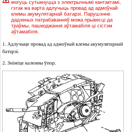
могуць сутыкнуцца з электрычнымі кантактамі,
гэтак жа варта адлучыць провад ад адмоўнай
клемы акумулятарнай батарэі. Парушэнне
дадзеных патрабаванняў можа прывесці да
траўмы, пашкоджання аўтамабіля ці сістэм
аўтамабіля.
1. Адлучыце провад ад адмоўнай клемы акумулятарнай
батарэі.
2. Зніміце каленны ўпор.