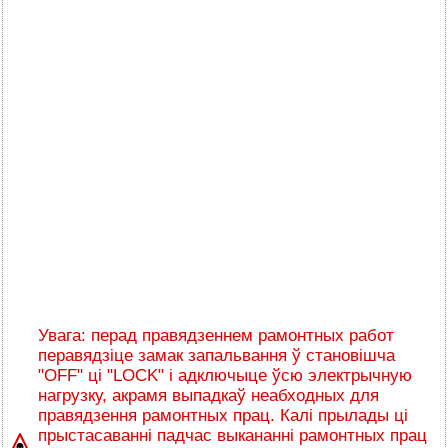
Увага: перад правядзеннем рамонтных работ
перавядзіце замак запальвання ў становішча
"OFF" ці "LOCK" і адключыце ўсю электрычную
нагрузку, акрамя выпадкаў неабходных для
правядзення рамонтных прац. Калі прылады ці
прыстасаванні падчас выкананні рамонтных прац