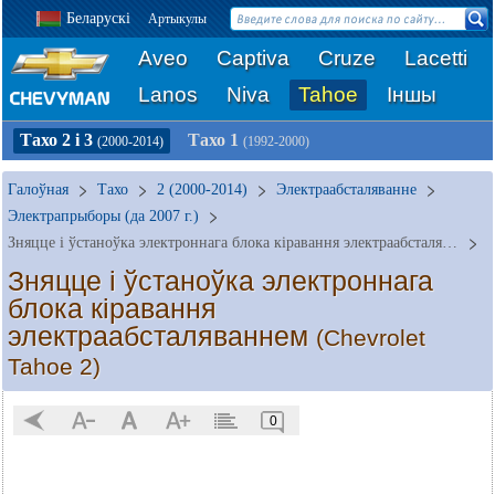
Беларускі
Артыкулы
Aveo
Captiva
Cruze
Lacetti
Lanos
Niva
Tahoe
Іншы
Тахо 2 і 3
Тахо 1
(2000-2014)
(1992-2000)
Галоўная
Тахо
2 (2000-2014)
Электраабсталяванне
Электрапрыборы (да 2007 г.)
Зняцце і ўстаноўка электроннага блока кіравання электраабсталяваннем
Зняцце і ўстаноўка электроннага
блока кіравання
электраабсталяваннем
(Chevrolet
Tahoe 2)
0