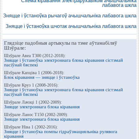
Схема кіравання электрарухавіком ачышчальніка
лабавога шкла
Зняцце і ўстаноўка рычагоў ачышчальніка лабавога шкла
Зняцце і ўстаноўка шчотак ачышчальніка лабавога шкла
Глядзіце падобныя артыкулы па тэме аўтамабіляў
Шэўрале:
Шэўрале Авеа Т300 (2012-2018):
Зняцце і ўстаноўка электроннага блока кіравання сістэмай
пасіўнай бяспекі
Шэўрале Капціва 1 (2006-2018):
Блок кіравання — зняцце і ўстаноўка
Шэўрале Круз 1 (2008-2016):
Зняцце і ўстаноўка электроннага блока кіравання сістэмай
пасіўнай бяспекі
Шэўрале Лачэці 1 (2002-2009):
Зняцце электроннага блока кіравання
Шэўрале Ланос Т150 (2002-2009):
Зняцце электроннага блока кіравання
Шэўрале Ніва 1 (2002-2016):
Зняцце і ўстаноўка помпы гідраўзмацняльніка рулявога
кіравання