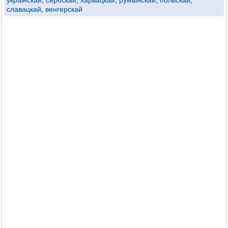
украінскай
,
сербскай
,
харвацкай
,
румынскай
,
польскай
,
славацкай
,
венгерскай