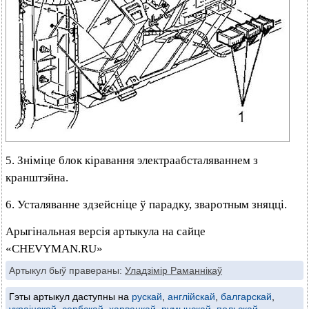
5. Зніміце блок кіравання электраабсталяваннем з
кранштэйна.
6. Усталяванне здзейсніце ў парадку, зваротным зняцці.
Арыгінальная версія артыкула на сайце
«CHEVYMAN.RU»
Артыкул быў правераны:
Уладзімір Раманнікаў
Гэты артыкул даступны на
рускай
,
англійскай
,
балгарскай
,