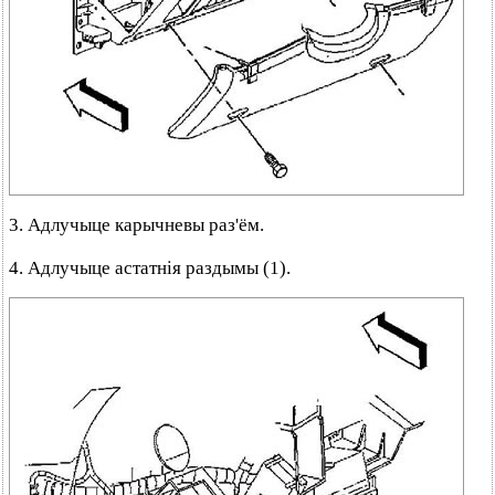
3. Адлучыце карычневы раз'ём.
4. Адлучыце астатнія раздымы (1).