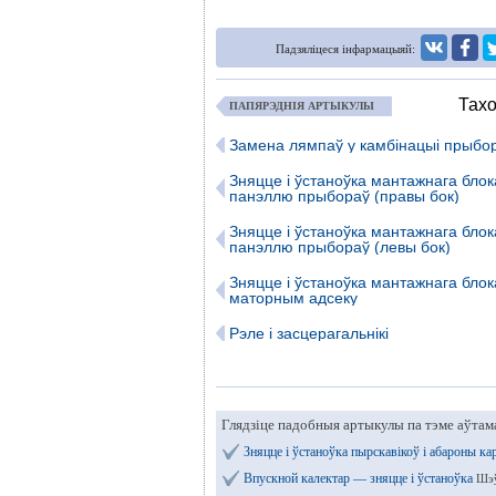
Падзяліцеся інфармацыяй:
Тахо
ПАПЯРЭДНІЯ АРТЫКУЛЫ
Замена лямпаў у камбінацыі прыбо
Зняцце і ўстаноўка мантажнага блок
панэллю прыбораў (правы бок)
Зняцце і ўстаноўка мантажнага блок
панэллю прыбораў (левы бок)
Зняцце і ўстаноўка мантажнага блок
маторным адсеку
Рэле і засцерагальнікі
Глядзіце падобныя артыкулы па тэме аўтам
Зняцце і ўстаноўка пырскавікоў і абароны ка
Впускной калектар — зняцце і ўстаноўка
Шэў