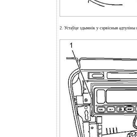
2. Устаўце здымнік у сэрвісныя адтуліны 