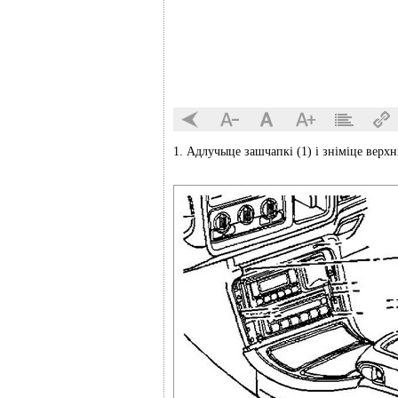
1. Адлучыце зашчапкі (1) і зніміце верх