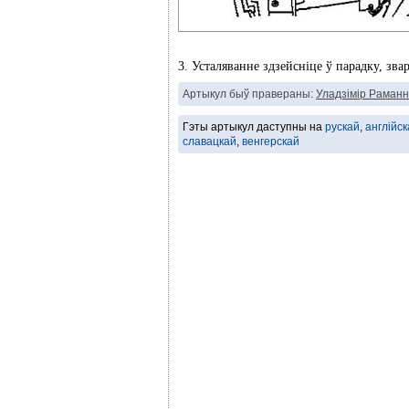
3. Усталяванне здзейсніце ў парадку, зва
Артыкул быў правераны:
Уладзімір Раманн
Гэты артыкул даступны на
рускай
,
англійск
славацкай
,
венгерскай