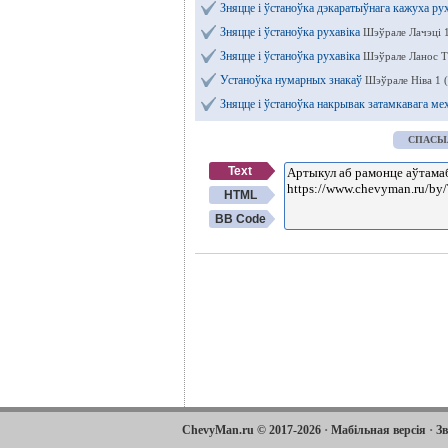
Зняцце і ўстаноўка дэкаратыўнага кажуха ру
Зняцце і ўстаноўка рухавіка
Шэўрале Лачэці 
Зняцце і ўстаноўка рухавіка
Шэўрале Ланос Т
Устаноўка нумарных знакаў
Шэўрале Ніва 1 
Зняцце і ўстаноўка накрывак затамкавага ме
СПАСЫ
Text
HTML
BB Code
·
·
ChevyMan.ru © 2017-2026
Мабільная версія
Зв