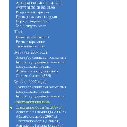
АКПП 4L60E, 4L65E, 4L70E
АКПП 6L50, 6L80, 6L90
Раздаткавая скрынка
Прывадныя валы і кардан
Пярэдні вядучы мост
Задні вядучы мост
Шасі
Падвеска аўтамабіля
Рулявое кіраванне
Тармазная сістэма
Кузаў (да 2007 года)
Экстэр'ер (вонкавыя элементы)
Інтэр'ер (унутраныя элементы)
Дзверы, замкі і вокны
Ацяпленне і кандыцыянер
Сістэма бяспекі (SRS)
Кузаў (з 2007 года)
Экстэр'ер (вонкавыя элементы)
Дзверы, замкі і вокны
Інтэр'ер (унутраныя элементы)
Электраабсталяванне
Электрапрыборы (да 2007 г.)
Асвятленне і лямпы (да 2007 г.)
Аўдыёсістэма (да 2007 г.)
Электрапрыборы (з 2007 г.)
Асвятленне і лямпы (з 2007 г.)