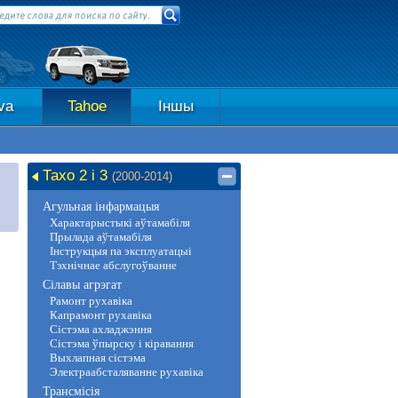
va
Tahoe
Іншы
Тахо 2 і 3
(2000-2014)
Агульная інфармацыя
Характарыстыкі аўтамабіля
Прылада аўтамабіля
Інструкцыя па эксплуатацыі
Тэхнічнае абслугоўванне
Сілавы агрэгат
Рамонт рухавіка
Капрамонт рухавіка
Сістэма ахладжэння
Сістэма ўпырску і кіравання
Выхлапная сістэма
Электраабсталяванне рухавіка
Трансмісія