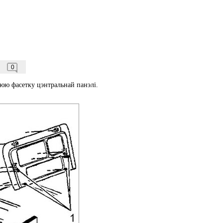
0
нюю фасетку цэнтральнай панэлі.