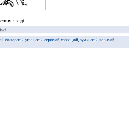
ротным зняцці.
ікаў
ай
,
балгарскай
,
украінскай
,
сербскай
,
харвацкай
,
румынскай
,
польскай
,