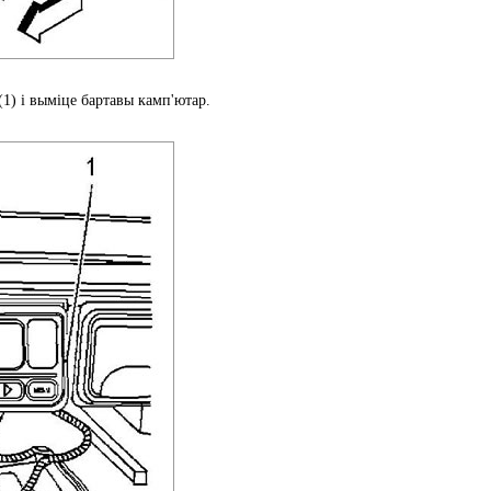
(1) і выміце бартавы камп'ютар.