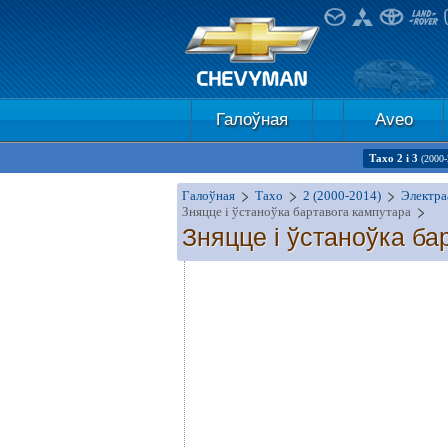
Галоўная
Aveo
Тахо 2 і 3
(2000-
Галоўная
Тахо
2 (2000-2014)
Электра
Зняцце і ўстаноўка бартавога кампутара
Зняцце і ўстаноўка ба