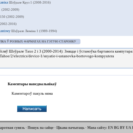
хавіка
Шэўрале Круз 1 (2008-2016)
1 (2002-2009)
150 (2002-2009)
(2002-2016)
ханізму
Шэўрале Люміна 1 (1989-1994)
ЛКА Ў РОЗНЫХ ФАРМАТАХ НА ГЭТУЮ СТАРОНКУ
Каментары наведвальнікаў
Каментароў пакуль няма
·
·
·
аротная сувязь
Пошук па сайце
Цікава пачытаць
Мапа сайту:
EN
BG
BY
UA