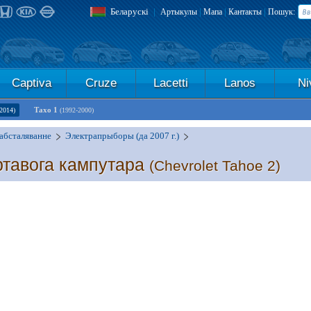
Беларускі
|
|
|
|
Артыкулы
Мапа
Кантакты
Пошук:
Captiva
Cruze
Lacetti
Lanos
Ni
Тахо 1
2014)
(1992-2000)
абсталяванне
Электрапрыборы (да 2007 г.)
ртавога кампутара
(Chevrolet Tahoe 2)