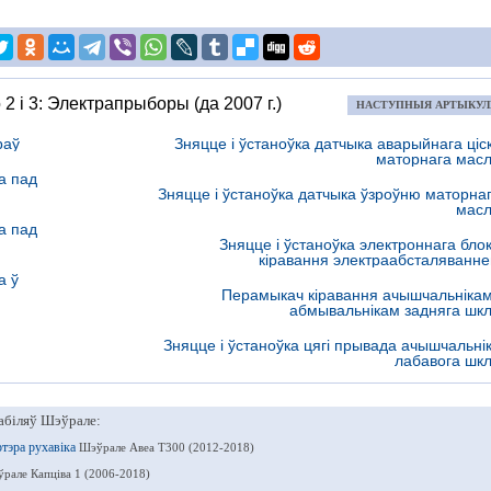
 2 і 3: Электрапрыборы (да 2007 г.)
НАСТУПНЫЯ АРТЫКУ
раў
Зняцце і ўстаноўка датчыка аварыйнага ціс
маторнага мас
а пад
Зняцце і ўстаноўка датчыка ўзроўню маторна
мас
а пад
Зняцце і ўстаноўка электроннага бло
кіравання электраабсталяванн
а ў
Перамыкач кіравання ачышчальнікам
абмывальнікам задняга шк
Зняцце і ўстаноўка цягі прывада ачышчальні
лабавога шк
абіляў Шэўрале:
ртэра рухавіка
Шэўрале Авеа Т300 (2012-2018)
рале Капціва 1 (2006-2018)