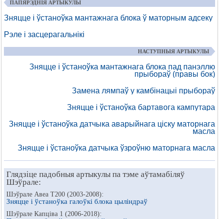
ПАПЯРЭДНІЯ АРТЫКУЛЫ
Зняцце і ўстаноўка мантажнага блока ў маторным адсеку
Рэле і засцерагальнікі
НАСТУПНЫЯ АРТЫКУЛЫ
Зняцце і ўстаноўка мантажнага блока пад панэллю
прыбораў (правы бок)
Замена лямпаў у камбінацыі прыбораў
Зняцце і ўстаноўка бартавога кампутара
Зняцце і ўстаноўка датчыка аварыйнага ціску маторнага
масла
Зняцце і ўстаноўка датчыка ўзроўню маторнага масла
Глядзіце падобныя артыкулы па тэме аўтамабіляў
Шэўрале:
Шэўрале Авеа Т200 (2003-2008):
Зняцце і ўстаноўка галоўкі блока цыліндраў
Шэўрале Капціва 1 (2006-2018):