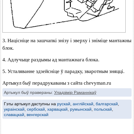
3. Націсніце на зашчапкі знізу і зверху і зніміце мантажны
блок.
4. Адлучыце раздымы ад мантажнага блока.
5. Усталяванне здзейсніце ў парадку, зваротным зняцці.
Артыкул быў перадрукаваны з сайта chevyman.ru
Артыкул быў правераны:
Уладзімір Раманнікаў
Гэты артыкул даступны на
рускай
,
англійскай
,
балгарскай
,
украінскай
,
сербскай
,
харвацкай
,
румынскай
,
польскай
,
славацкай
,
венгерскай