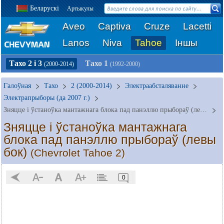
Беларускі
Артыкулы
Aveo
Captiva
Cruze
Lacetti
Lanos
Niva
Tahoe
Іншы
Тахо 2 і 3
Тахо 1
(2000-2014)
(1992-2000)
Галоўная
Тахо
2 (2000-2014)
Электраабсталяванне
Электрапрыборы (да 2007 г.)
Зняцце і ўстаноўка мантажнага блока пад панэллю прыбораў (левы бок)
Зняцце і ўстаноўка мантажнага
блока пад панэллю прыбораў (левы
бок)
(Chevrolet Tahoe 2)
0