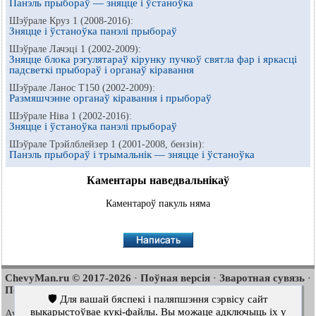
Панэль прыбораў — зняцце і ўстаноўка
Шэўрале Круз 1 (2008-2016):
Зняцце і ўстаноўка панэлі прыбораў
Шэўрале Лачэці 1 (2002-2009):
Зняцце блока рэгулятараў кірунку пучкоў святла фар і яркасці
падсветкі прыбораў і органаў кіравання
Шэўрале Ланос Т150 (2002-2009):
Размяшчэнне органаў кіравання і прыбораў
Шэўрале Ніва 1 (2002-2016):
Зняцце і ўстаноўка панэлі прыбораў
Шэўрале Трэйлблейзер 1 (2001-2008, бензін):
Панэль прыбораў і трымальнік — зняцце і ўстаноўка
Каментары наведвальнікаў
Каментароў пакуль няма
ChevyMan.ru © 2017-2026
Поўная версія
Зваротная сувязь
·
·
·
Пошук па сайце
Цікава пачытаць
Мапа сайту
·
·
🛡️ Для вашай бяспекі і паляпшэння сэрвісу сайт
выкарыстоўвае кукі-файлы. Вы можаце адключыць іх у
Aveo
Aveo
Aveo
2003-2008
·
2006-2011
·
2012-2018
·