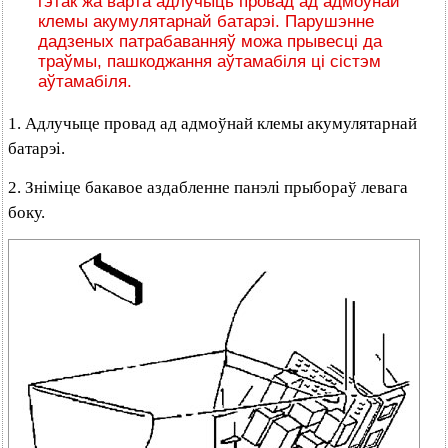
гэтак жа варта адлучыць провад ад адмоўнай
клемы акумулятарнай батарэі. Парушэнне
дадзеных патрабаванняў можа прывесці да
траўмы, пашкоджання аўтамабіля ці сістэм
аўтамабіля.
1. Адлучыце провад ад адмоўнай клемы акумулятарнай
батарэі.
2. Зніміце бакавое аздабленне панэлі прыбораў левага
боку.