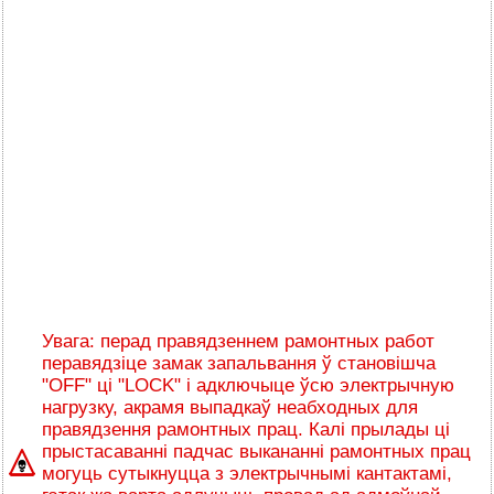
Увага: перад правядзеннем рамонтных работ
перавядзіце замак запальвання ў становішча
"OFF" ці "LOCK" і адключыце ўсю электрычную
нагрузку, акрамя выпадкаў неабходных для
правядзення рамонтных прац. Калі прылады ці
прыстасаванні падчас выкананні рамонтных прац
могуць сутыкнуцца з электрычнымі кантактамі,