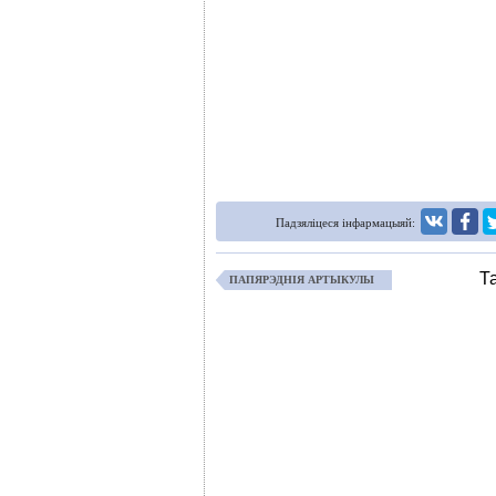
Падзяліцеся інфармацыяй:
Т
ПАПЯРЭДНІЯ АРТЫКУЛЫ