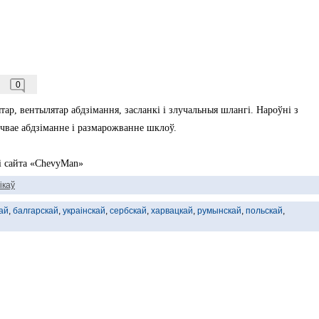
0
тар, вентылятар абдзімання, засланкі і злучальныя шлангі. Нароўні з
ечвае абдзіманне і размарожванне шклоў.
і сайта «ChevyMan»
ікаў
ай
,
балгарскай
,
украінскай
,
сербскай
,
харвацкай
,
румынскай
,
польскай
,