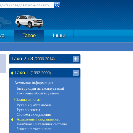
va
Tahoe
Іншы
Тахо 2 і 3
(2000-2014)
Тахо 1
(1992-2000)
Агульная інфармацыя
Інструкцыя па эксплуатацыі
Тэхнічнае абслугоўванне
Сілавы агрэгат
Рухавік у аўтамабілі
Рухавік зняты
Сістэма ахладжэння
Ацяпленне і кандыцыянер
Паліўная і выхлапная сістэмы
Зніжэнне таксічнасці