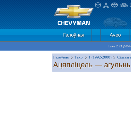
Галоўная
Aveo
Тахо 2 і 3
(2000-
Галоўная
Тахо
1 (1992-2000)
Сілавы 
Ацяпліцель — агульны