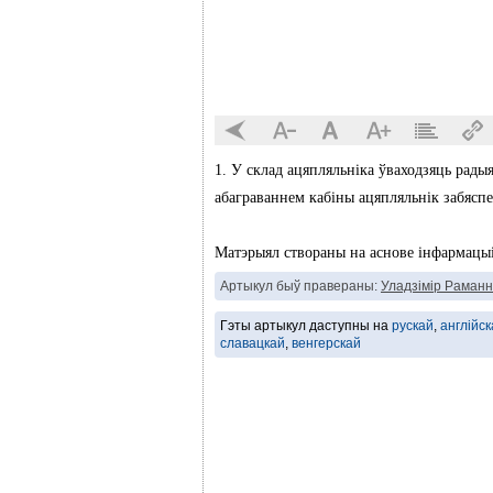
1. У склад ацяпляльніка ўваходзяць радыя
абаграваннем кабіны ацяпляльнік забясп
Матэрыял створаны на аснове інфармацы
Артыкул быў правераны:
Уладзімір Раманн
Гэты артыкул даступны на
рускай
,
англійск
славацкай
,
венгерскай