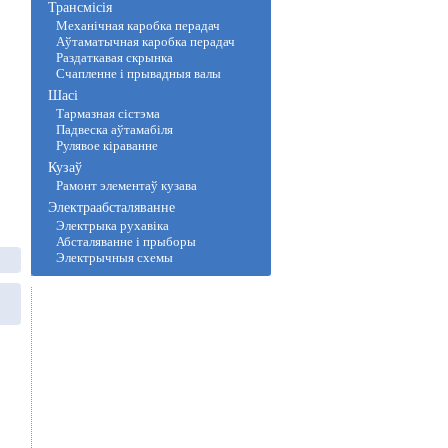
Трансмісія
Механічная каробка перадач
Аўтаматычная каробка перадач
Раздаткавая скрынка
Счапленне і прывадныя валы
Шасі
Тармазная сістэма
Падвеска аўтамабіля
Рулявое кіраванне
Кузаў
Рамонт элементаў кузава
Электраабсталяванне
Электрыка рухавіка
Абсталяванне і прыборы
Электрычныя схемы