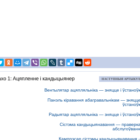
ахо 1: Ацяпленне і кандыцыянер
НАСТУПНЫЯ АРТЫКУ
Вентылятар ацяпляльніка — зняцце і ўстаноў
Панэль кіравання абагравальнікам — зняцце
ўстаноў
Радыятар ацяпляльніка — зняцце і ўстаноў
Сістэма кандыцыянавання — праверка
абслугоўван
Кампрэсар сістэмы кандыцыянавання