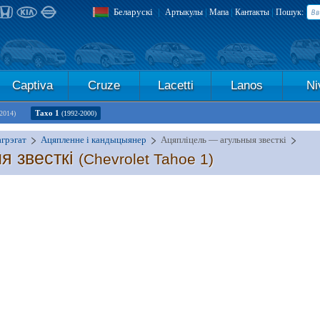
Беларускі
|
|
|
|
Артыкулы
Мапа
Кантакты
Пошук:
Captiva
Cruze
Lacetti
Lanos
Ni
Тахо 1
2014)
(1992-2000)
агрэгат
Ацяпленне і кандыцыянер
Ацяпліцель — агульныя звесткі
я звесткі
(Chevrolet Tahoe 1)