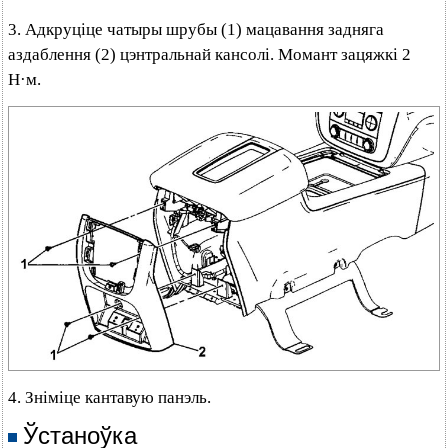
3. Адкруціце чатыры шрубы (1) мацавання задняга
аздаблення (2) цэнтральнай кансолі. Момант зацяжкі 2
Н·м.
4. Зніміце кантавую панэль.
Ўстаноўка