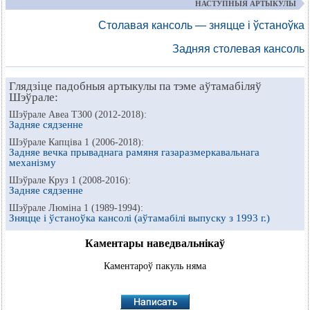
НАСТУПНЫЯ АРТЫКУЛЫ
Столавая кансоль — зняцце і ўстаноўка
Задняя столевая кансоль
Глядзіце падобныя артыкулы па тэме аўтамабіляў
Шэўрале:
Шэўрале Авеа Т300 (2012-2018):
Задняе сядзенне
Шэўрале Капціва 1 (2006-2018):
Задняе вечка прываднага рамяня газаразмеркавальнага
механізму
Шэўрале Круз 1 (2008-2016):
Задняе сядзенне
Шэўрале Люміна 1 (1989-1994):
Зняцце і ўстаноўка кансолі (аўтамабілі выпуску з 1993 г.)
Каментары наведвальнікаў
Каментароў пакуль няма