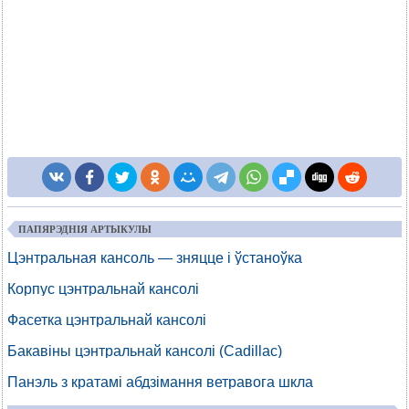
ПАПЯРЭДНІЯ АРТЫКУЛЫ
Цэнтральная кансоль — зняцце і ўстаноўка
Корпус цэнтральнай кансолі
Фасетка цэнтральнай кансолі
Бакавіны цэнтральнай кансолі (Cadillac)
Панэль з кратамі абдзімання ветравога шкла