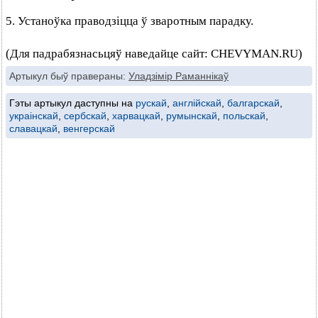
5. Устаноўка праводзіцца ў зваротным парадку.
(Для падрабязнасьцяў наведайце сайт: CHEVYMAN.RU)
Артыкул быў правераны:
Уладзімір Раманнікаў
Гэты артыкул даступны на
рускай
,
англійскай
,
балгарскай
,
украінскай
,
сербскай
,
харвацкай
,
румынскай
,
польскай
,
славацкай
,
венгерскай