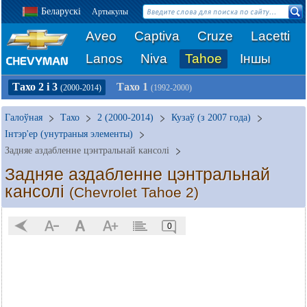
Беларускі
Артыкулы
Aveo
Captiva
Cruze
Lacetti
Lanos
Niva
Tahoe
Іншы
Тахо 2 і 3
Тахо 1
(2000-2014)
(1992-2000)
Галоўная
Тахо
2 (2000-2014)
Кузаў (з 2007 года)
Інтэр'ер (унутраныя элементы)
Задняе аздабленне цэнтральнай кансолі
Задняе аздабленне цэнтральнай
кансолі
(Chevrolet Tahoe 2)
0