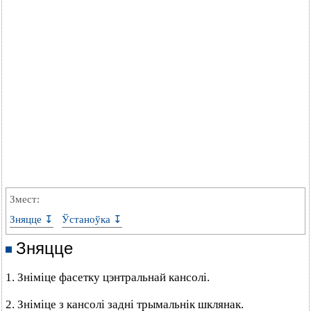
Змест:
Зняцце ↧
Ўстаноўка ↧
Зняцце
1. Зніміце фасетку цэнтральнай кансолі.
2. Зніміце з кансолі задні трымальнік шклянак.