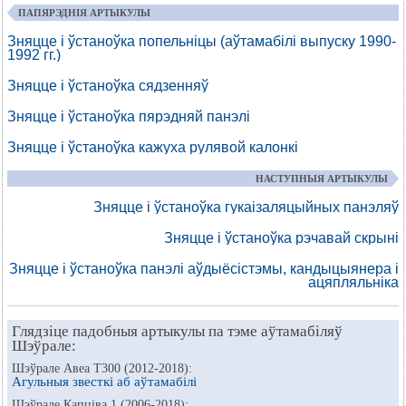
ПАПЯРЭДНІЯ АРТЫКУЛЫ
Зняцце і ўстаноўка попельніцы (аўтамабілі выпуску 1990-
1992 гг.)
Зняцце і ўстаноўка сядзенняў
Зняцце і ўстаноўка пярэдняй панэлі
Зняцце і ўстаноўка кажуха рулявой калонкі
НАСТУПНЫЯ АРТЫКУЛЫ
Зняцце і ўстаноўка гукаізаляцыйных панэляў
Зняцце і ўстаноўка рэчавай скрыні
Зняцце і ўстаноўка панэлі аўдыёсістэмы, кандыцыянера і
ацяпляльніка
Глядзіце падобныя артыкулы па тэме аўтамабіляў
Шэўрале:
Шэўрале Авеа Т300 (2012-2018):
Агульныя звесткі аб аўтамабілі
Шэўрале Капціва 1 (2006-2018):