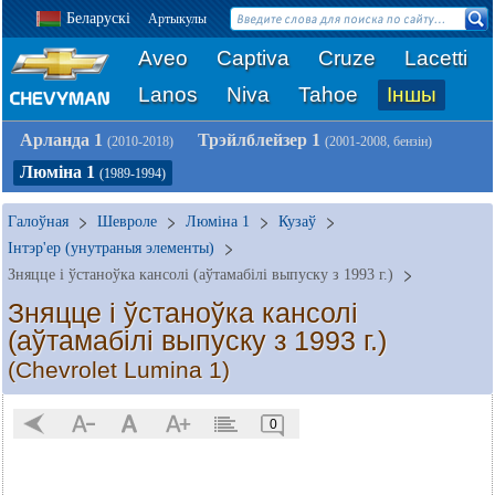
Беларускі
Артыкулы
Aveo
Captiva
Cruze
Lacetti
Lanos
Niva
Tahoe
Іншы
Арланда 1
Трэйлблейзер 1
(2010-2018)
(2001-2008, бензін)
Люміна 1
(1989-1994)
Галоўная
Шевроле
Люміна 1
Кузаў
Інтэр'ер (унутраныя элементы)
Зняцце і ўстаноўка кансолі (аўтамабілі выпуску з 1993 г.)
Зняцце і ўстаноўка кансолі
(аўтамабілі выпуску з 1993 г.)
(Chevrolet Lumina 1)
0