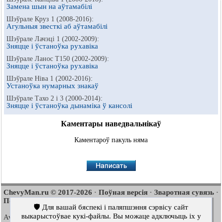
Замена шын на аўтамабілі
Шэўрале Круз 1 (2008-2016):
Агульныя звесткі аб аўтамабілі
Шэўрале Лачэці 1 (2002-2009):
Зняцце і ўстаноўка рухавіка
Шэўрале Ланос Т150 (2002-2009):
Зняцце і ўстаноўка рухавіка
Шэўрале Ніва 1 (2002-2016):
Устаноўка нумарных знакаў
Шэўрале Тахо 2 і 3 (2000-2014):
Зняцце і ўстаноўка дынаміка ў кансолі
Каментары наведвальнікаў
Каментароў пакуль няма
ChevyMan.ru © 2017-2026
Поўная версія
Зваротная сувязь
·
·
·
Пошук па сайце
Цікава пачытаць
Мапа сайту
·
·
🛡️ Для вашай бяспекі і паляпшэння сэрвісу сайт
выкарыстоўвае кукі-файлы. Вы можаце адключыць іх у
Aveo
Aveo
Aveo
2003-2008
·
2006-2011
·
2012-2018
·