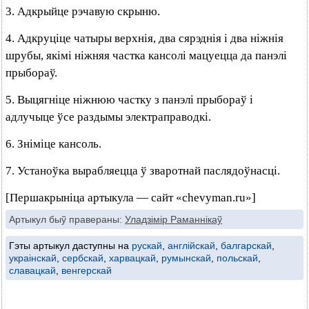
3. Адкрыйце рэчавую скрыню.
4. Адкруціце чатыры верхнія, два сярэднія і два ніжнія
шрубы, якімі ніжняя частка кансолі мацуецца да панэлі
прыбораў.
5. Выцягніце ніжнюю частку з панэлі прыбораў і
адлучыце ўсе раздымы электраправодкі.
6. Зніміце кансоль.
7. Устаноўка вырабляецца ў зваротнай паслядоўнасці.
[Першакрыніца артыкула — сайт «chevyman.ru»]
Артыкул быў правераны:
Уладзімір Раманнікаў
Гэты артыкул даступны на
рускай
,
англійскай
,
балгарскай
,
украінскай
,
сербскай
,
харвацкай
,
румынскай
,
польскай
,
славацкай
,
венгерскай