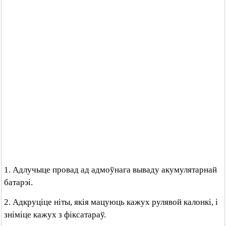
1. Адлучыце провад ад адмоўнага вываду акумулятарнай
батарэі.
2. Адкруціце ніты, якія мацуюць кажух рулявой калонкі, і
зніміце кажух з фіксатараў.