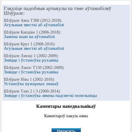
Глядзіце падобныя артыкулы па тэме аўтамабіляў
Шэўрале:
Шэўрале Авеа Т300 (2012-2018):
Агульныя звесткі аб аўтамабілі
Шэўрале Капціва 1 (2006-2018):
Замена шын на аўтамабілі
Шэўрале Круз 1 (2008-2016):
Агульныя звесткі аб аўтамабілі
Шэўрале Лачэці 1 (2002-2009):
Зняцце і ўстаноўка рухавіка
Шэўрале Ланос Т150 (2002-2009):
Зняцце і ўстаноўка рухавіка
Шэўрале Ніва 1 (2002-2016):
Устаноўка нумарных знакаў
Шэўрале Тахо 2 і 3 (2000-2014):
Зняцце і ўстаноўка лямпы падсветкі попельніцы
Каментары наведвальнікаў
Каментароў пакуль няма