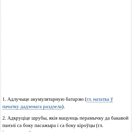
1. Адлучыце акумулятарную батарэю (
гл. нататка ў
пачатку дадзенага раздзела
).
2. Адкруціце шрубы, якія мацуюць перамычку да бакавой
панэлі са боку пасажыра і са боку кіроўцы (гл.