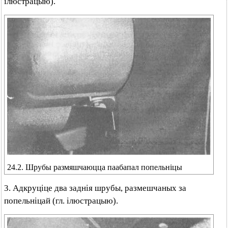
ілюстрацыю).
24.2. Шрубы размяшчаюцца паабапал попельніцы
3. Адкруціце два заднія шрубы, размешчаных за
попельніцай (гл. ілюстрацыю).