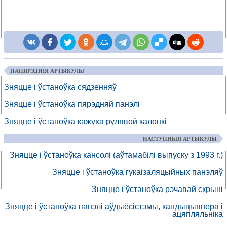
ПАПЯРЭДНІЯ АРТЫКУЛЫ
Зняцце і ўстаноўка сядзенняў
Зняцце і ўстаноўка пярэдняй панэлі
Зняцце і ўстаноўка кажуха рулявой калонкі
НАСТУПНЫЯ АРТЫКУЛЫ
Зняцце і ўстаноўка кансолі (аўтамабілі выпуску з 1993 г.)
Зняцце і ўстаноўка гукаізаляцыйных панэляў
Зняцце і ўстаноўка рэчавай скрыні
Зняцце і ўстаноўка панэлі аўдыёсістэмы, кандыцыянера і
ацяпляльніка