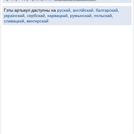
Гэты артыкул даступны на
рускай
,
англійскай
,
балгарскай
,
украінскай
,
сербскай
,
харвацкай
,
румынскай
,
польскай
,
славацкай
,
венгерскай