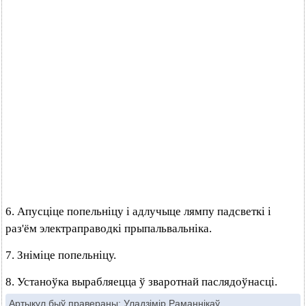
6. Апусціце попельніцу і адлучыце лямпу падсветкі і
раз'ём электраправодкі прыпальвальніка.
7. Зніміце попельніцу.
8. Устаноўка вырабляецца ў зваротнай паслядоўнасці.
Артыкул быў правераны:
Уладзімір Раманнікаў