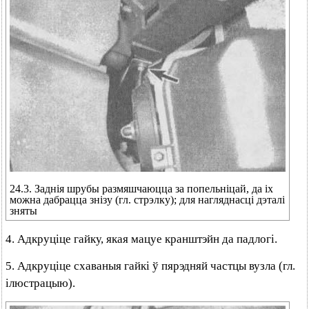
24.3. Заднія шрубы размяшчаюцца за попельніцай, да іх
можна дабрацца знізу (гл. стрэлку); для нагляднасці дэталі
зняты
4. Адкруціце гайку, якая мацуе кранштэйн да падлогі.
5. Адкруціце схаваныя гайкі ў пярэдняй частцы вузла (гл.
ілюстрацыю).