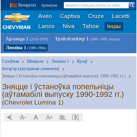
Беларускі
Артыкулы
Aveo
Captiva
Cruze
Lacetti
Lanos
Niva
Tahoe
Іншы
Арланда 1
Трэйлблейзер 1
(2010-2018)
(2001-2008, бензін)
Люміна 1
(1989-1994)
Галоўная
Шевроле
Люміна 1
Кузаў
Інтэр'ер (унутраныя элементы)
Зняцце і ўстаноўка попельніцы (аўтамабілі выпуску 1990-1992 гг.)
Зняцце і ўстаноўка попельніцы
(аўтамабілі выпуску 1990-1992 гг.)
(Chevrolet Lumina 1)
0