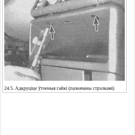
24.5. Адкруціце ўтоеныя гайкі (пазначаны стрэлкамі)