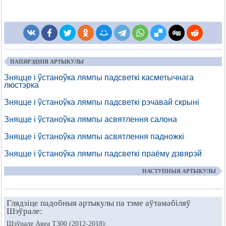
ПАПЯРЭДНІЯ АРТЫКУЛЫ
Зняцце і ўстаноўка лямпы падсветкі касметычнага
люстэрка
Зняцце і ўстаноўка лямпы падсветкі рэчавай скрыні
Зняцце і ўстаноўка лямпы асвятлення салона
Зняцце і ўстаноўка лямпы асвятлення падножкі
Зняцце і ўстаноўка лямпы падсветкі праёму дзвярэй
НАСТУПНЫЯ АРТЫКУЛЫ
Глядзіце падобныя артыкулы па тэме аўтамабіляў
Шэўрале:
Шэўрале Авеа Т300 (2012-2018):