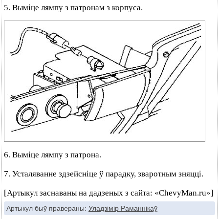
5. Выміце лямпу з патронам з корпуса.
6. Выміце лямпу з патрона.
7. Усталяванне здзейсніце ў парадку, зваротным зняцці.
[Артыкул заснаваны на дадзеных з сайта: «ChevyMan.ru»]
Артыкул быў правераны:
Уладзімір Раманнікаў