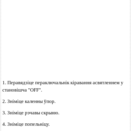
1. Перавядзіце пераключальнік кіравання асвятленнем у
становішча "OFF".
2. Зніміце каленны ўпор.
3. Зніміце рэчавы скрыню.
4. Зніміце попельніцу.