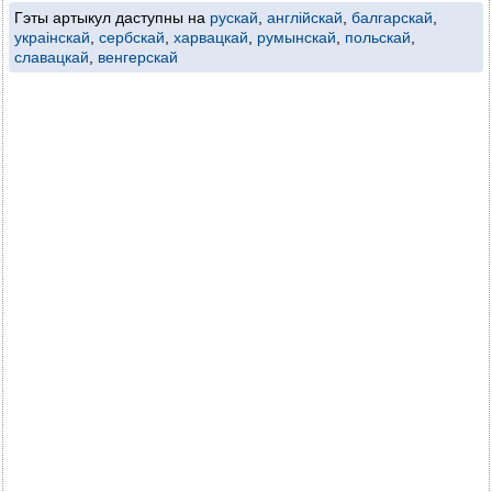
Гэты артыкул даступны на
рускай
,
англійскай
,
балгарскай
,
украінскай
,
сербскай
,
харвацкай
,
румынскай
,
польскай
,
славацкай
,
венгерскай