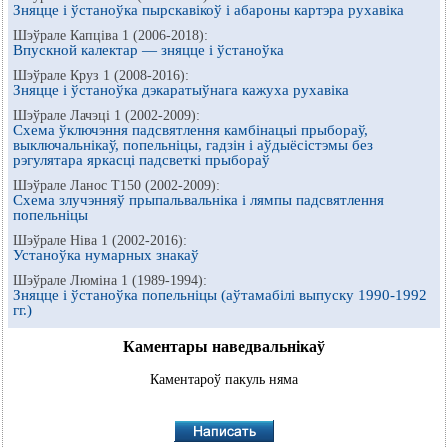
Зняцце і ўстаноўка пырскавікоў і абароны картэра рухавіка
Шэўрале Капціва 1 (2006-2018):
Впускной калектар — зняцце і ўстаноўка
Шэўрале Круз 1 (2008-2016):
Зняцце і ўстаноўка дэкаратыўнага кажуха рухавіка
Шэўрале Лачэці 1 (2002-2009):
Схема ўключэння падсвятлення камбінацыі прыбораў,
выключальнікаў, попельніцы, гадзін і аўдыёсістэмы без
рэгулятара яркасці падсветкі прыбораў
Шэўрале Ланос Т150 (2002-2009):
Схема злучэнняў прыпальвальніка і лямпы падсвятлення
попельніцы
Шэўрале Ніва 1 (2002-2016):
Устаноўка нумарных знакаў
Шэўрале Люміна 1 (1989-1994):
Зняцце і ўстаноўка попельніцы (аўтамабілі выпуску 1990-1992
гг.)
Каментары наведвальнікаў
Каментароў пакуль няма