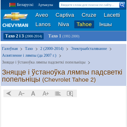
Беларускі
Артыкулы
Aveo
Captiva
Cruze
Lacetti
Lanos
Niva
Tahoe
Іншы
Тахо 2 і 3
Тахо 1
(2000-2014)
(1992-2000)
Галоўная
Тахо
2 (2000-2014)
Электраабсталяванне
Асвятленне і лямпы (да 2007 г.)
Зняцце і ўстаноўка лямпы падсветкі попельніцы
Зняцце і ўстаноўка лямпы падсветкі
попельніцы
(Chevrolet Tahoe 2)
0