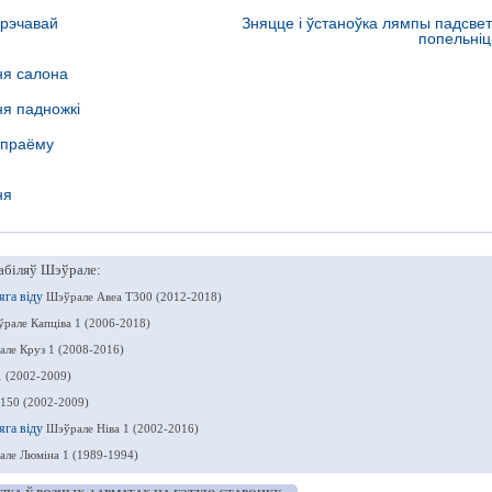
 рэчавай
Зняцце і ўстаноўка лямпы падсвет
попельні
ня салона
ня падножкі
 праёму
ня
абіляў Шэўрале:
яга віду
Шэўрале Авеа Т300 (2012-2018)
рале Капціва 1 (2006-2018)
ле Круз 1 (2008-2016)
1 (2002-2009)
150 (2002-2009)
яга віду
Шэўрале Ніва 1 (2002-2016)
ле Люміна 1 (1989-1994)