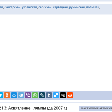
ай
,
балгарскай
,
украінскай
,
сербскай
,
харвацкай
,
румынскай
,
польскай
,
 і 3: Асвятленне і лямпы (да 2007 г.)
НАСТУПНЫЯ АРТЫКУ