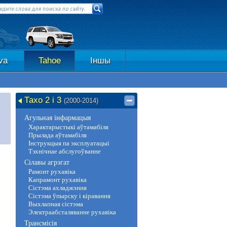
va
Tahoe
Іншы
Тахо 2 і 3
(2000-2014)
Агульная інфармацыя
Характарыстыкі аўтамабіля
Прылада аўтамабіля
Інструкцыя па эксплуатацыі
Тэхнічнае абслугоўванне
Сілавы агрэгат
Рамонт рухавіка
Капрамонт рухавіка
Сістэма ахладжэння
Сістэма ўпырску і кіравання
Выхлапная сістэма
Электраабсталяванне рухавіка
Трансмісія