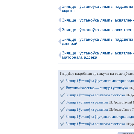
Зняцце і ўстаноўка лямпы падсветкі
скрыні
Зняцце і ўстаноўка лямпы асвятлен
Зняцце і ўстаноўка лямпы асвятлен
Зняцце і ўстаноўка лямпы падсветкі
дзвярэй
Зняцце і ўстаноўка лямпы асвятлен
маторнага адсека
Глядзіце падобныя артыкулы па тэме аўтам
Зняцце і ўстаноўка ўнутранага люстэрка задн
Впускной калектар — зняцце і ўстаноўка
Шэў
Зняцце і ўстаноўка вонкавага люстэрка
Шэўра
Зняцце і ўстаноўка рухавіка
Шэўрале Лачэці 
Зняцце і ўстаноўка рухавіка
Шэўрале Ланос Т
Зняцце і ўстаноўка ўнутранага люстэрка задн
Зняцце і ўстаноўка вонкавага люстэрка
Шэўра