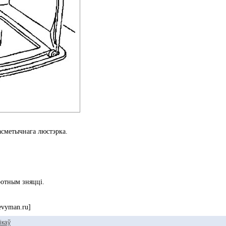
асметычнага люстэрка.
ротным зняцці.
evyman.ru]
ікаў