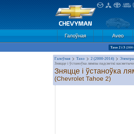
Галоўная
Aveo
Тахо 2 і 3
(2000-
Галоўная
Тахо
2 (2000-2014)
Электра
Зняцце і ўстаноўка лямпы падсветкі касметыч
Зняцце і ўстаноўка л
(Chevrolet Tahoe 2)