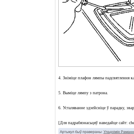
4. Зніміце плафон лямпы падсвятлення к
5. Выміце лямпу з патрона.
6. Усталяванне здзейсніце ў парадку, зва
[Для падрабязнасьцяў наведайце сайт: ch
Артыкул быў правераны:
Уладзімір Раманн