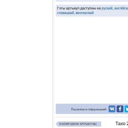
Гэты артыкул даступны на
рускай
,
англійск
славацкай
,
венгерскай
Падзяліцеся інфармацыяй:
Тахо 2
ПАПЯРЭДНІЯ АРТЫКУЛЫ