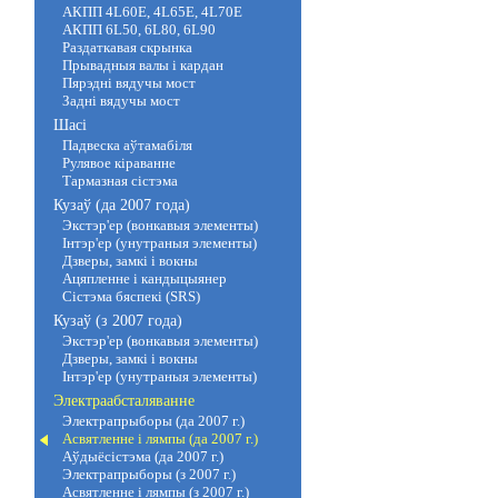
АКПП 4L60E, 4L65E, 4L70E
АКПП 6L50, 6L80, 6L90
Раздаткавая скрынка
Прывадныя валы і кардан
Пярэдні вядучы мост
Задні вядучы мост
Шасі
Падвеска аўтамабіля
Рулявое кіраванне
Тармазная сістэма
Кузаў (да 2007 года)
Экстэр'ер (вонкавыя элементы)
Інтэр'ер (унутраныя элементы)
Дзверы, замкі і вокны
Ацяпленне і кандыцыянер
Сістэма бяспекі (SRS)
Кузаў (з 2007 года)
Экстэр'ер (вонкавыя элементы)
Дзверы, замкі і вокны
Інтэр'ер (унутраныя элементы)
Электраабсталяванне
Электрапрыборы (да 2007 г.)
Асвятленне і лямпы (да 2007 г.)
Аўдыёсістэма (да 2007 г.)
Электрапрыборы (з 2007 г.)
Асвятленне і лямпы (з 2007 г.)