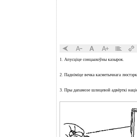
1. Апусціце сонцаахоўны казырок.
2. Падніміце вечка касметычнага люстэрк
3. Пры дапамозе шлицевой адвёрткі наці