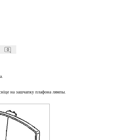
0
а.
сніце на зашчапку плафона лямпы.