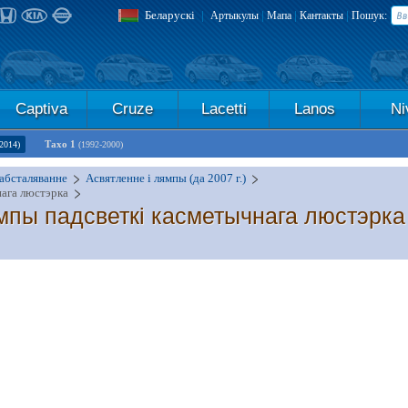
Беларускі
|
|
|
|
Артыкулы
Мапа
Кантакты
Пошук:
Captiva
Cruze
Lacetti
Lanos
Ni
Тахо 1
2014)
(1992-2000)
абсталяванне
Асвятленне і лямпы (да 2007 г.)
нага люстэрка
ямпы падсветкі касметычнага люстэрка