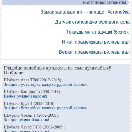
НАСТУПНЫЯ АРТЫКУЛЫ
Замак запальванні — зняцце і ўстаноўка
Датчык становішча рулявога кола
Токаздымнік падушкі бяспекі
Ніжні прамежкавы рулявы вал
Верхні прамежкавы рулявы вал
Глядзіце падобныя артыкулы па тэме аўтамабіляў
Шэўрале:
Шэўрале Авеа Т300 (2012-2018):
Зняцце і ўстаноўка кажуха рулявой калонкі
Шэўрале Капціва 1 (2006-2018):
Вечка рулявой калонкі
Шэўрале Круз 1 (2008-2016):
Зняцце і ўстаноўка кажуха рулявой калонкі
Шэўрале Лачэці 1 (2002-2009):
Зняцце рулявой калонкі
Шэўрале Ланос Т150 (2002-2009):
Зняцце рулявой калонкі