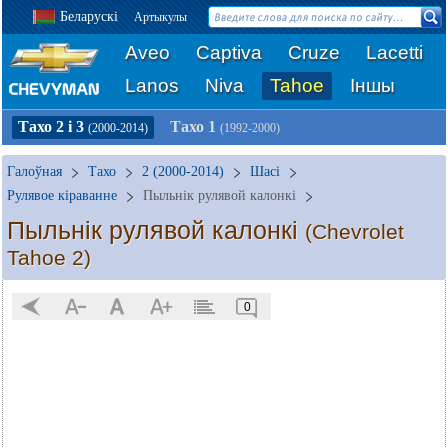
Беларускі
Артыкулы
Aveo
Captiva
Cruze
Lacetti
Lanos
Niva
Tahoe
Іншы
Тахо 2 і 3
Тахо 1
(2000-2014)
(1992-2000)
Галоўная
Тахо
2 (2000-2014)
Шасі
Рулявое кіраванне
Пыльнік рулявой калонкі
Пыльнік рулявой калонкі
(Chevrolet
Tahoe 2)
0