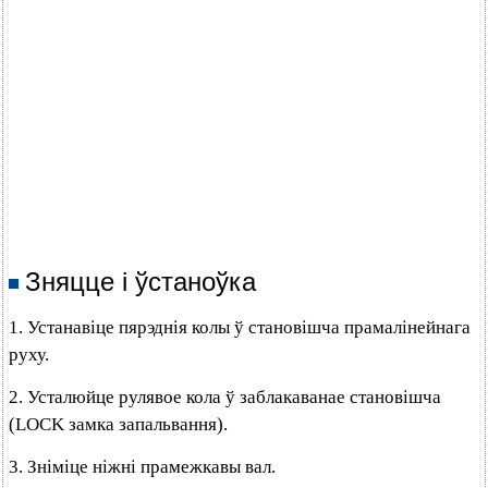
Зняцце і ўстаноўка
1. Устанавіце пярэднія колы ў становішча прамалінейнага
руху.
2. Усталюйце рулявое кола ў заблакаванае становішча
(LOCK замка запальвання).
3. Зніміце ніжні прамежкавы вал.