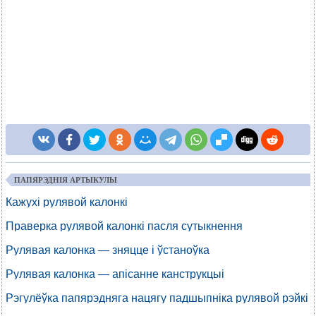
ПАПЯРЭДНІЯ АРТЫКУЛЫ
Кажухі рулявой калонкі
Праверка рулявой калонкі пасля сутыкнення
Рулявая калонка — зняцце і ўстаноўка
Рулявая калонка — апісанне канструкцыі
Рэгулёўка папярэдняга нацягу падшыпніка рулявой рэйкі