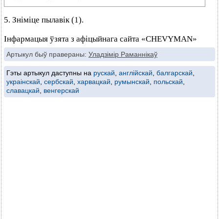
5. Зніміце пылавік (1).
Інфармацыя ўзята з афіцыйнага сайта «CHEVYMAN»
Артыкул быў правераны:
Уладзімір Раманнікаў
Гэты артыкул даступны на
рускай
,
англійскай
,
балгарскай
,
украінскай
,
сербскай
,
харвацкай
,
румынскай
,
польскай
,
славацкай
,
венгерскай