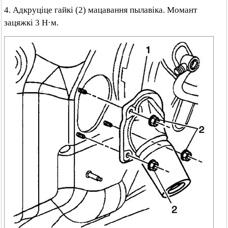
4. Адкруціце гайкі (2) мацавання пылавіка. Момант
зацяжкі 3 Н·м.