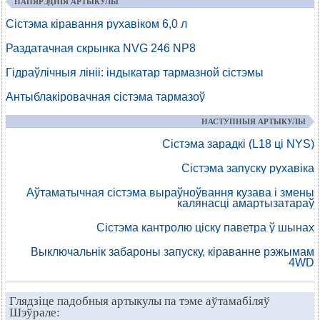
ПАПЯРЭДНІЯ АРТЫКУЛЫ
Сістэма кіравання рухавіком 6,0 л
Раздатачная скрынка NVG 246 NP8
Гідраўлічныя лініі: індыкатар тармазной сістэмы
Антыблакіровачная сістэма тармазоў
НАСТУПНЫЯ АРТЫКУЛЫ
Сістэма зарадкі (L18 ці NYS)
Сістэма запуску рухавіка
Аўтаматычная сістэма выраўноўвання кузава і змены
калянасці амартызатараў
Сістэма кантролю ціску паветра ў шынах
Выключальнік забароны запуску, кіраванне рэжымам
4WD
Глядзіце падобныя артыкулы па тэме аўтамабіляў
Шэўрале: