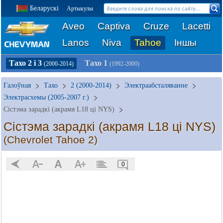
Беларускі
Артыкулы
Aveo
Captiva
Cruze
Lacetti
Lanos
Niva
Tahoe
Іншы
Тахо 2 і 3
Тахо 1
(2000-2014)
(1992-2000)
Галоўная
Тахо
2 (2000-2014)
Электраабсталяванне
Электрасхемы (2005-2007 г.)
Сістэма зарадкі (акрамя L18 ці NYS)
Сістэма зарадкі (акрамя L18 ці NYS)
(Chevrolet Tahoe 2)
0