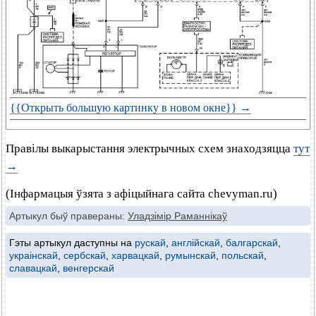
{{Открыть большую картинку в новом окне}} →
Правілы выкарыстання электрычных схем знаходзяцца
тут
→
(Інфармацыя ўзята з афіцыйнага сайта chevyman.ru)
Артыкул быў правераны:
Уладзімір Раманнікаў
Гэты артыкул даступны на
рускай
,
англійскай
,
балгарскай
,
украінскай
,
сербскай
,
харвацкай
,
румынскай
,
польскай
,
славацкай
,
венгерскай