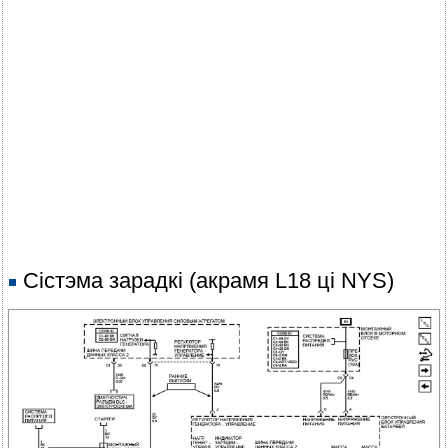
Сістэма зарадкі (акрамя L18 ці NYS)