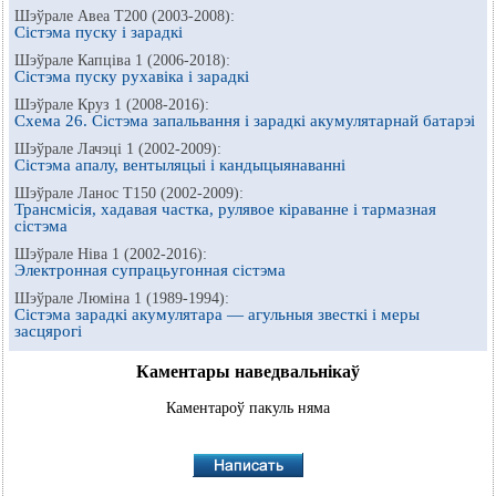
Шэўрале Авеа Т200 (2003-2008):
Сістэма пуску і зарадкі
Шэўрале Капціва 1 (2006-2018):
Сістэма пуску рухавіка і зарадкі
Шэўрале Круз 1 (2008-2016):
Схема 26. Сістэма запальвання і зарадкі акумулятарнай батарэі
Шэўрале Лачэці 1 (2002-2009):
Сістэма апалу, вентыляцыі і кандыцыянаванні
Шэўрале Ланос Т150 (2002-2009):
Трансмісія, хадавая частка, рулявое кіраванне і тармазная
сістэма
Шэўрале Ніва 1 (2002-2016):
Электронная супрацьугонная сістэма
Шэўрале Люміна 1 (1989-1994):
Сістэма зарадкі акумулятара — агульныя звесткі і меры
засцярогі
Каментары наведвальнікаў
Каментароў пакуль няма