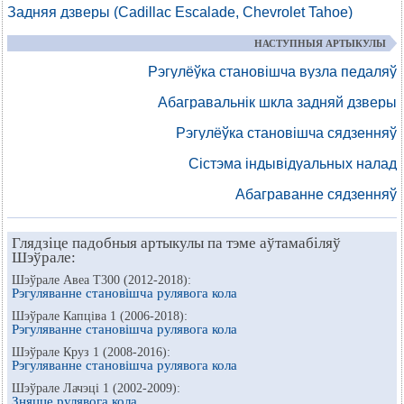
Задняя дзверы (Cadillac Escalade, Chevrolet Tahoe)
НАСТУПНЫЯ АРТЫКУЛЫ
Рэгулёўка становішча вузла педаляў
Абагравальнік шкла задняй дзверы
Рэгулёўка становішча сядзенняў
Сістэма індывідуальных налад
Абаграванне сядзенняў
Глядзіце падобныя артыкулы па тэме аўтамабіляў
Шэўрале:
Шэўрале Авеа Т300 (2012-2018):
Рэгуляванне становішча рулявога кола
Шэўрале Капціва 1 (2006-2018):
Рэгуляванне становішча рулявога кола
Шэўрале Круз 1 (2008-2016):
Рэгуляванне становішча рулявога кола
Шэўрале Лачэці 1 (2002-2009):
Зняцце рулявога кола