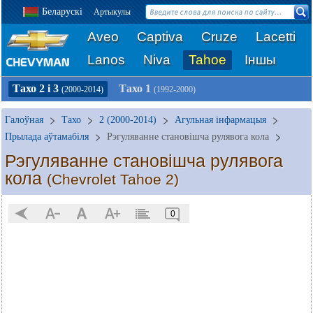
Беларускі
Артыкулы
Aveo
Captiva
Cruze
Lacetti
Lanos
Niva
Tahoe
Іншы
Тахо 2 і 3
Тахо 1
(2000-2014)
(1992-2000)
Галоўная
Тахо
2 (2000-2014)
Агульная інфармацыя
Прылада аўтамабіля
Рэгуляванне становішча рулявога кола
Рэгуляванне становішча рулявога
кола
(Chevrolet Tahoe 2)
0