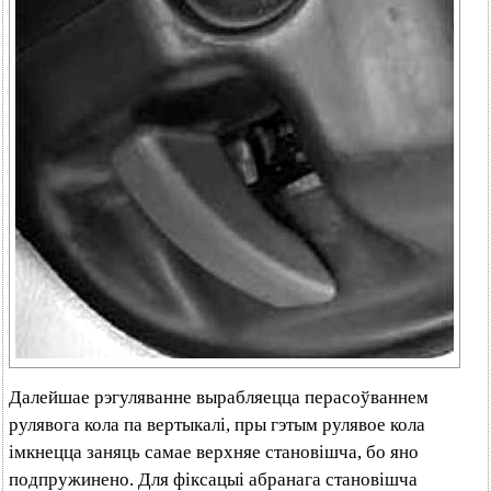
Далейшае рэгуляванне вырабляецца перасоўваннем
рулявога кола па вертыкалі, пры гэтым рулявое кола
імкнецца заняць самае верхняе становішча, бо яно
подпружинено. Для фіксацыі абранага становішча