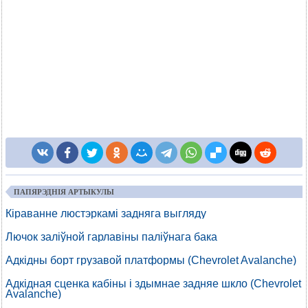
ПАПЯРЭДНІЯ АРТЫКУЛЫ
Кіраванне люстэркамі задняга выгляду
Лючок заліўной гарлавіны паліўнага бака
Адкідны борт грузавой платформы (Chevrolet Avalanche)
Адкідная сценка кабіны і здымнае задняе шкло (Chevrolet
Avalanche)