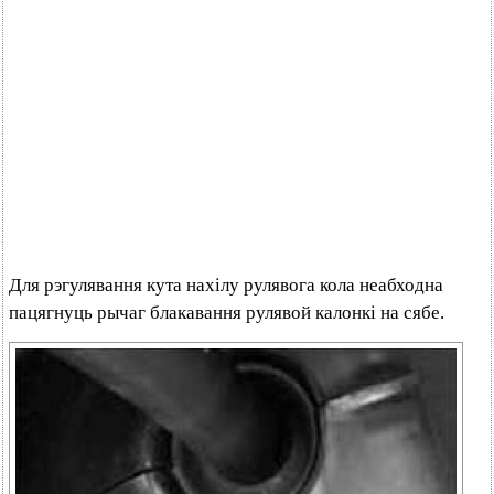
Для рэгулявання кута нахілу рулявога кола неабходна
пацягнуць рычаг блакавання рулявой калонкі на сябе.