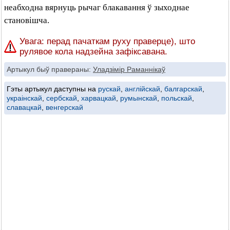
неабходна вярнуць рычаг блакавання ў зыходнае
становішча.
Увага: перад пачаткам руху праверце), што
рулявое кола надзейна зафіксавана.
Артыкул быў правераны:
Уладзімір Раманнікаў
Гэты артыкул даступны на
рускай
,
англійскай
,
балгарскай
,
украінскай
,
сербскай
,
харвацкай
,
румынскай
,
польскай
,
славацкай
,
венгерскай