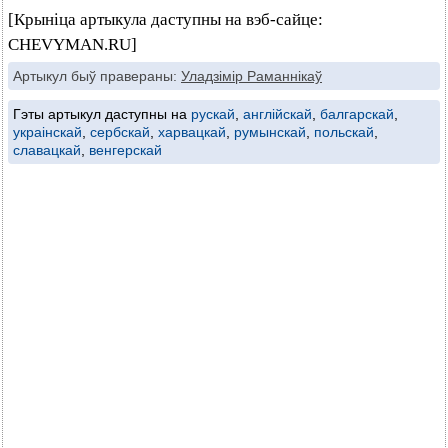
[Крыніца артыкула даступны на вэб-сайце:
CHEVYMAN.RU]
Артыкул быў правераны:
Уладзімір Раманнікаў
Гэты артыкул даступны на
рускай
,
англійскай
,
балгарскай
,
украінскай
,
сербскай
,
харвацкай
,
румынскай
,
польскай
,
славацкай
,
венгерскай