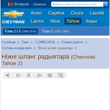
Беларускі
Артыкулы
Aveo
Captiva
Cruze
Lacetti
Lanos
Niva
Tahoe
Іншы
Тахо 2 і 3
Тахо 1
(2000-2014)
(1992-2000)
Галоўная
Тахо
2 (2000-2014)
Сілавы агрэгат
Сістэма ахладжэння
Ніжні шланг радыятара
Ніжні шланг радыятара
(Chevrolet
Tahoe 2)
0