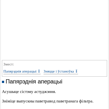
Змест:
Папярэднія аперацыі ↧
Зняцце і ўстаноўка ↧
Папярэднія аперацыі
Асушыце сістэму астуджэння.
Зніміце выпускны паветравод паветранага фільтра.