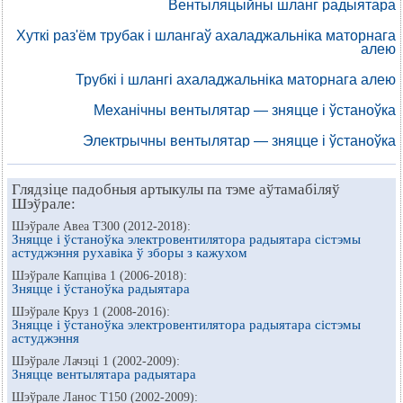
Вентыляцыйны шланг радыятара
Хуткі раз'ём трубак і шлангаў ахаладжальніка маторнага
алею
Трубкі і шлангі ахаладжальніка маторнага алею
Механічны вентылятар — зняцце і ўстаноўка
Электрычны вентылятар — зняцце і ўстаноўка
Глядзіце падобныя артыкулы па тэме аўтамабіляў
Шэўрале:
Шэўрале Авеа Т300 (2012-2018):
Зняцце і ўстаноўка электровентилятора радыятара сістэмы
астуджэння рухавіка ў зборы з кажухом
Шэўрале Капціва 1 (2006-2018):
Зняцце і ўстаноўка радыятара
Шэўрале Круз 1 (2008-2016):
Зняцце і ўстаноўка электровентилятора радыятара сістэмы
астуджэння
Шэўрале Лачэці 1 (2002-2009):
Зняцце вентылятара радыятара
Шэўрале Ланос Т150 (2002-2009):