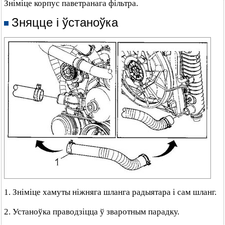
Зніміце корпус паветранага фільтра.
Зняцце і ўстаноўка
1. Зніміце хамуты ніжняга шланга радыятара і сам шланг.
2. Устаноўка праводзіцца ў зваротным парадку.