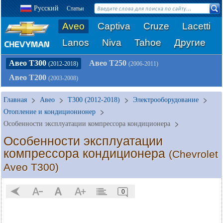
Русский
Статьи
Aveo
Captiva
Cruze
Lacetti
Lanos
Niva
Tahoe
Другие
Авео Т300
Авео Т250
(2012-2018)
(2006-2011)
Авео Т200
(2003-2008)
Главная
Авео
T300 (2012-2018)
Электрооборудование
Отопление и кондиционионер
Особенности эксплуатации компрессора кондиционера
Особенности эксплуатации
компрессора кондиционера
(Chevrolet
Aveo T300)
0