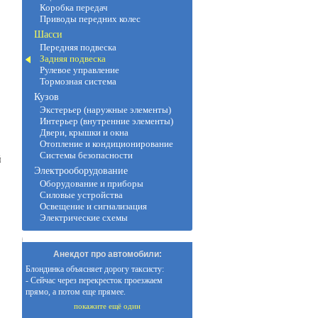
Коробка передач
Приводы передних колес
Шасси
Передняя подвеска
Задняя подвеска
Рулевое управление
Тормозная система
Кузов
Экстерьер (наружные элементы)
Интерьер (внутренние элементы)
Двери, крышки и окна
Отопление и кондиционирование
Системы безопасности
й
Электрооборудование
Оборудование и приборы
Силовые устройства
Освещение и сигнализация
Электрические схемы
Анекдот про автомобили:
Блондинка объясняет дорогу таксисту:
- Сейчас через перекресток проезжаем
прямо, а потом еще прямее.
покажите ещё один