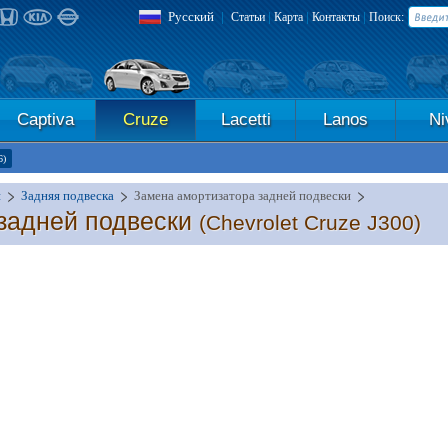
Русский
|
|
|
|
Статьи
Карта
Контакты
Поиск:
Captiva
Cruze
Lacetti
Lanos
Ni
6)
и
Задняя подвеска
Замена амортизатора задней подвески
задней подвески
(Chevrolet Cruze J300)