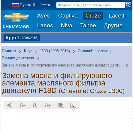
Русский
Статьи
Aveo
Captiva
Cruze
Lacetti
Lanos
Niva
Tahoe
Другие
Круз 1
(2008-2016)
Главная
Круз
J300 (2008-2016)
Силовой агрегат
Ремонт двигателя
Замена масла и фильтрующего элемента масляного фильтра двигателя F18D
Замена масла и фильтрующего
элемента масляного фильтра
двигателя F18D
(Chevrolet Cruze J300)
0