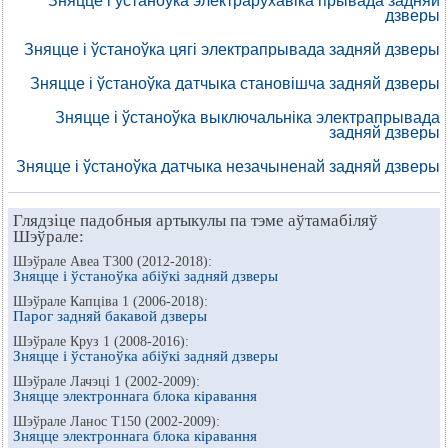
Зняцце і ўстаноўка электрарухавіка прывада задняй
дзверы
Зняцце і ўстаноўка цягі электрапрывада задняй дзверы
Зняцце і ўстаноўка датчыка становішча задняй дзверы
Зняцце і ўстаноўка выключальніка электрапрывада
задняй дзверы
Зняцце і ўстаноўка датчыка незачыненай задняй дзверы
Глядзіце падобныя артыкулы па тэме аўтамабіляў
Шэўрале:
Шэўрале Авеа Т300 (2012-2018):
Зняцце і ўстаноўка абіўкі задняй дзверы
Шэўрале Капціва 1 (2006-2018):
Парог задняй бакавой дзверы
Шэўрале Круз 1 (2008-2016):
Зняцце і ўстаноўка абіўкі задняй дзверы
Шэўрале Лачэці 1 (2002-2009):
Зняцце электроннага блока кіравання
Шэўрале Ланос Т150 (2002-2009):
Зняцце электроннага блока кіравання