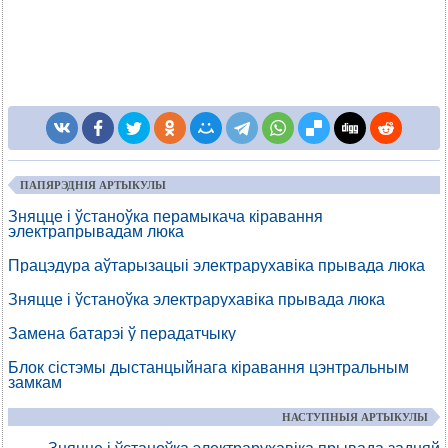
ПАПЯРЭДНІЯ АРТЫКУЛЫ
Зняцце і ўстаноўка перамыкача кіравання
электрапрывадам люка
Працэдура аўтарызацыі электрарухавіка прывада люка
Зняцце і ўстаноўка электрарухавіка прывада люка
Замена батарэі ў перадатчыку
Блок сістэмы дыстанцыйнага кіравання цэнтральным
замкам
НАСТУПНЫЯ АРТЫКУЛЫ