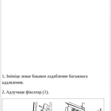
1. Зніміце левае бакавое аздабленне багажнага
аддзялення.
2. Адлучыце фіксатар (1).