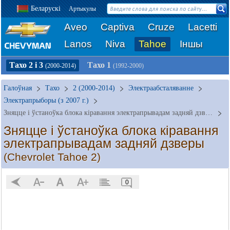
Беларускі
Артыкулы
Aveo
Captiva
Cruze
Lacetti
Lanos
Niva
Tahoe
Іншы
Тахо 2 і 3
Тахо 1
(2000-2014)
(1992-2000)
Галоўная
Тахо
2 (2000-2014)
Электраабсталяванне
Электрапрыборы (з 2007 г.)
Зняцце і ўстаноўка блока кіравання электрапрывадам задняй дзверы
Зняцце і ўстаноўка блока кіравання
электрапрывадам задняй дзверы
(Chevrolet Tahoe 2)
0