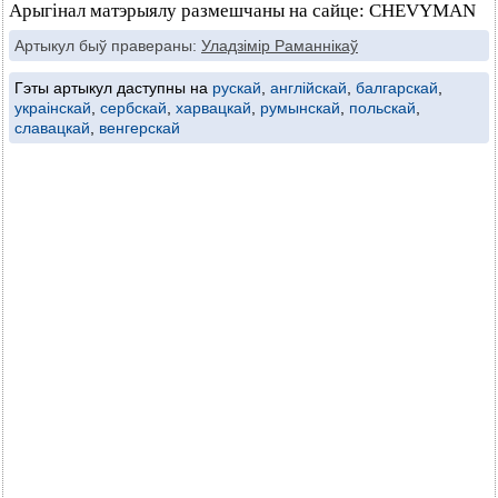
Арыгінал матэрыялу размешчаны на сайце: CHEVYMAN
Артыкул быў правераны:
Уладзімір Раманнікаў
Гэты артыкул даступны на
рускай
,
англійскай
,
балгарскай
,
украінскай
,
сербскай
,
харвацкай
,
румынскай
,
польскай
,
славацкай
,
венгерскай