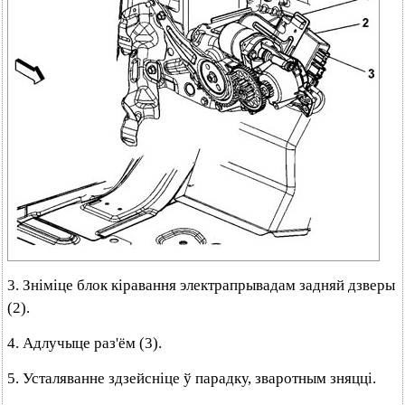
3. Зніміце блок кіравання электрапрывадам задняй дзверы
(2).
4. Адлучыце раз'ём (3).
5. Усталяванне здзейсніце ў парадку, зваротным зняцці.